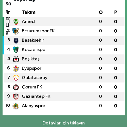
#
Takım
O
P
1
Amed
0
0
2
Erzurumspor FK
0
0
3
Başakşehir
0
0
4
Kocaelispor
0
0
5
Beşiktaş
0
0
6
Eyüpspor
0
0
7
Galatasaray
0
0
8
Çorum FK
0
0
9
Gaziantep FK
0
0
10
Alanyaspor
0
0
Detaylar için tıklayın