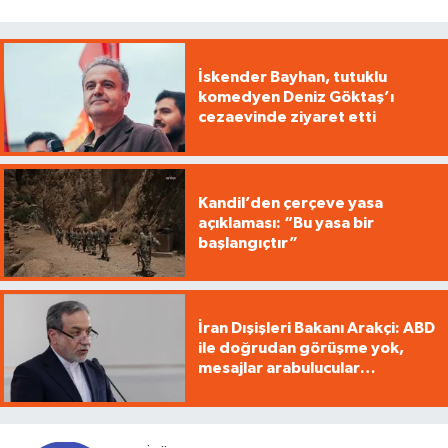
İskender Bayhan, tutuklu
komedyen Deniz Göktaş’ı
cezaevinde ziyaret etti
Kandil’den çerçeve yasa
açıklaması: “Bu yasa bir
başlangıçtır”
İran Dışişleri Bakanı Arakçi: ABD
ile doğrudan görüşme yok,
mesajlar arabulucular
üzerinden iletiliyor