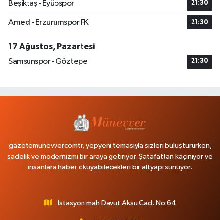
Beşiktaş - Eyüpspor
21:30
Amed - Erzurumspor FK
21:30
17 Ağustos, Pazartesi
Samsunspor - Göztepe
21:30
gazetemunevvercomtr, yepyeni temasıyla sizleri buluştururken,
sadelik ve modernizmi bir araya getiriyor. Şatafattan kaçınıyor ve
insanlara haber okuyabilecekleri bir altyapı sunuyor.
İstasyon mah Davut Aksu Cad. No:64