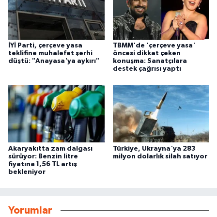
İYİ Parti, çerçeve yasa
TBMM'de 'çerçeve yasa'
teklifine muhalefet şerhi
öncesi dikkat çeken
düştü: "Anayasa'ya aykırı"
konuşma: Sanatçılara
destek çağrısı yaptı
Akaryakıtta zam dalgası
Türkiye, Ukrayna'ya 283
sürüyor: Benzin litre
milyon dolarlık silah satıyor
fiyatına 1,56 TL artış
bekleniyor
Yorumlar