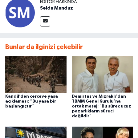
EDITÖR HAKKINDA
Selda Manduz
Bunlar da ilginizi çekebilir
Kandil’den çerçeve yasa
Demirtaş ve Mızraklı'dan
açıklaması: “Bu yasa bir
TBMM Genel Kurulu'na
başlangıçtır”
ortak mesaj: "Bu süreç ucuz
pazarlıkların süreci
değildir"