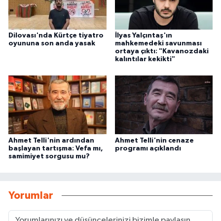
Dilovası'nda Kürtçe tiyatro
İlyas Yalçıntaş'ın
oyununa son anda yasak
mahkemedeki savunması
ortaya çıktı: "Kavanozdaki
kalıntılar kekikti"
Ahmet Telli'nin ardından
Ahmet Telli'nin cenaze
başlayan tartışma: Vefa mı,
programı açıklandı
samimiyet sorgusu mu?
Yorumlar