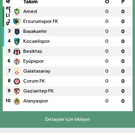
#
Takım
O
P
1
Amed
0
0
2
Erzurumspor FK
0
0
3
Başakşehir
0
0
4
Kocaelispor
0
0
5
Beşiktaş
0
0
6
Eyüpspor
0
0
7
Galatasaray
0
0
8
Çorum FK
0
0
9
Gaziantep FK
0
0
10
Alanyaspor
0
0
Detaylar için tıklayın