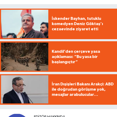
İskender Bayhan, tutuklu
komedyen Deniz Göktaş’ı
cezaevinde ziyaret etti
Kandil’den çerçeve yasa
açıklaması: “Bu yasa bir
başlangıçtır”
İran Dışişleri Bakanı Arakçi: ABD
ile doğrudan görüşme yok,
mesajlar arabulucular
üzerinden iletiliyor
EDITÖR HAKKINDA