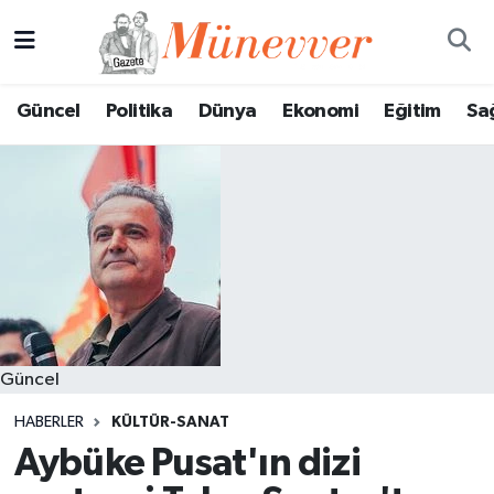
Güncel
Nöbetçi Eczaneler
Güncel
Politika
Dünya
Ekonomi
Eğitim
Sa
Politika
Hava Durumu
Dünya
Trafik Durumu
Ekonomi
Süper Lig Puan Durumu ve Fikstür
Eğitim
Tüm Manşetler
Sağlık
Son Dakika Haberleri
Güncel
Magazin
Haber Arşivi
HABERLER
KÜLTÜR-SANAT
Aybüke Pusat'ın dizi
Spor