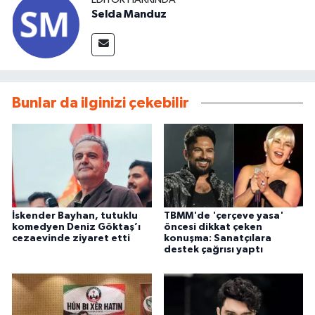
Selda Manduz
Bunlar da ilginizi çekebilir
İskender Bayhan, tutuklu
TBMM'de 'çerçeve yasa'
komedyen Deniz Göktaş’ı
öncesi dikkat çeken
cezaevinde ziyaret etti
konuşma: Sanatçılara
destek çağrısı yaptı