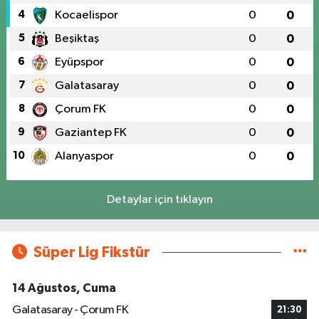
4
Kocaelispor
0
0
5
Beşiktaş
0
0
6
Eyüpspor
0
0
7
Galatasaray
0
0
8
Çorum FK
0
0
9
Gaziantep FK
0
0
10
Alanyaspor
0
0
Detaylar için tıklayın
Süper Lig Fikstür
14 Ağustos, Cuma
Galatasaray - Çorum FK
21:30