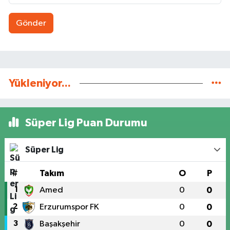
Gönder
Yükleniyor...
Süper Lig Puan Durumu
Süper Lig
#
Takım
O
P
1
Amed
0
0
2
Erzurumspor FK
0
0
3
Başakşehir
0
0