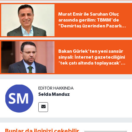
Murat Emir ile Saruhan Oluç
arasında gerilim: TBMM'de
"Demirtaş üzerinden Pazarlık
yürütüyorsunuz"
Bakan Gürlek'ten yeni sansür
sinyali: İnternet gazeteciliğini
'tek çatı altında toplayacak'
yasa geliyor
EDITÖR HAKKINDA
Selda Manduz
Bunlar da ilginizi çekebilir