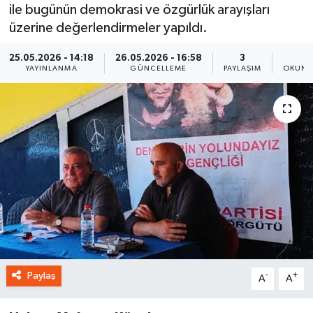
ile bugünün demokrasi ve özgürlük arayışları
üzerine değerlendirmeler yapıldı.
25.05.2026 - 14:18
26.05.2026 - 16:58
3
2
YAYINLANMA
GÜNCELLEME
PAYLAŞIM
OKUNM
Paylaş
-
+
A
A