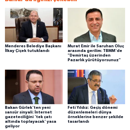
Menderes Belediye Başkanı
Murat Emir ile Saruhan Oluç
İlkay Çiçek tutuklandı
arasında gerilim: TBMM'de
"Demirtaş üzerinden
Pazarlık yürütüyorsunuz"
Bakan Gürlek'ten yeni
Feti Yıldız: Geçiş dönemi
sansür sinyali: İnternet
düzenlemeleri dünya
gazeteciliğini 'tek çatı
örneklerine benzer şekilde
altında toplayacak' yasa
tasarlandı
geliyor