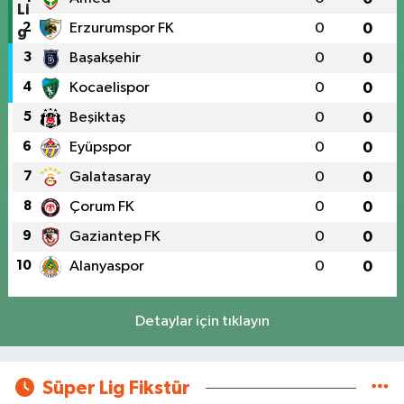
2
Erzurumspor FK
0
0
3
Başakşehir
0
0
4
Kocaelispor
0
0
5
Beşiktaş
0
0
6
Eyüpspor
0
0
7
Galatasaray
0
0
8
Çorum FK
0
0
9
Gaziantep FK
0
0
10
Alanyaspor
0
0
Detaylar için tıklayın
Süper Lig Fikstür