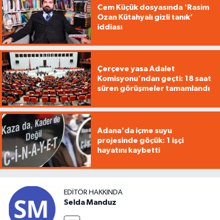
Cem Küçük dosyasında 'Rasim
Ozan Kütahyalı gizli tanık’
iddiası
Çerçeve yasa Adalet
Komisyonu'ndan geçti: 18 saat
süren görüşmeler tamamlandı
Adana'da içme suyu
projesinde göçük: 1 işçi
hayatını kaybetti
EDITÖR HAKKINDA
Selda Manduz