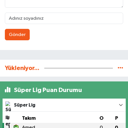
Gönder
Yükleniyor...
Süper Lig Puan Durumu
Süper Lig
#
Takım
O
P
1
Amed
0
0