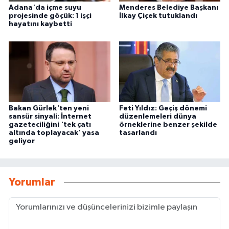
Adana'da içme suyu
Menderes Belediye Başkanı
projesinde göçük: 1 işçi
İlkay Çiçek tutuklandı
hayatını kaybetti
Bakan Gürlek'ten yeni
Feti Yıldız: Geçiş dönemi
sansür sinyali: İnternet
düzenlemeleri dünya
gazeteciliğini 'tek çatı
örneklerine benzer şekilde
altında toplayacak' yasa
tasarlandı
geliyor
Yorumlar