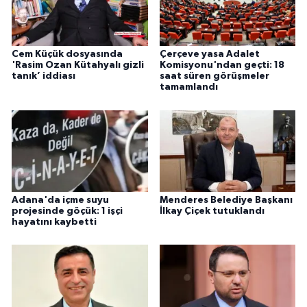
Cem Küçük dosyasında
Çerçeve yasa Adalet
'Rasim Ozan Kütahyalı gizli
Komisyonu'ndan geçti: 18
tanık’ iddiası
saat süren görüşmeler
tamamlandı
Adana'da içme suyu
Menderes Belediye Başkanı
projesinde göçük: 1 işçi
İlkay Çiçek tutuklandı
hayatını kaybetti