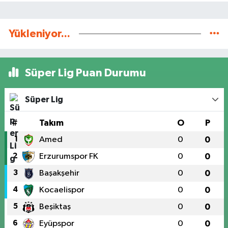
Yükleniyor...
Süper Lig Puan Durumu
Süper Lig
#
Takım
O
P
1
Amed
0
0
2
Erzurumspor FK
0
0
3
Başakşehir
0
0
4
Kocaelispor
0
0
5
Beşiktaş
0
0
6
Eyüpspor
0
0