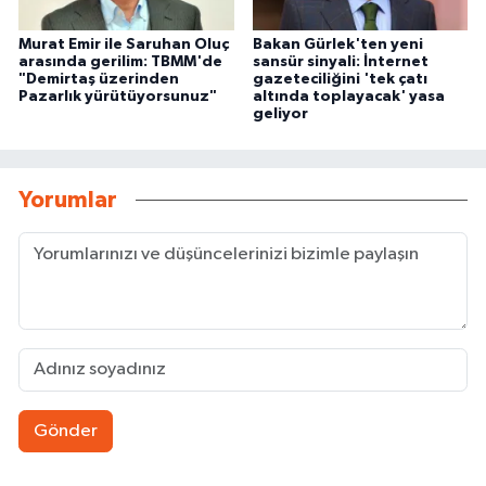
Murat Emir ile Saruhan Oluç
Bakan Gürlek'ten yeni
arasında gerilim: TBMM'de
sansür sinyali: İnternet
"Demirtaş üzerinden
gazeteciliğini 'tek çatı
Pazarlık yürütüyorsunuz"
altında toplayacak' yasa
geliyor
Yorumlar
Gönder