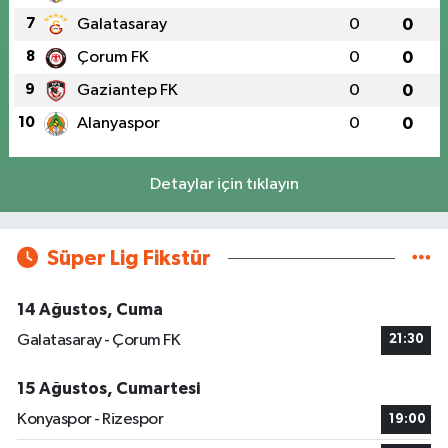
7
Galatasaray
0
0
8
Çorum FK
0
0
9
Gaziantep FK
0
0
10
Alanyaspor
0
0
Detaylar için tıklayın
Süper Lig Fikstür
14 Ağustos, Cuma
Galatasaray - Çorum FK
21:30
15 Ağustos, Cumartesi
Konyaspor - Rizespor
19:00