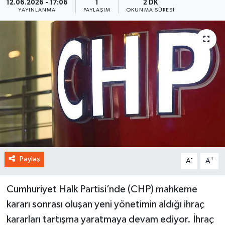
12.06.2026 - 17:06
1
2 DK
YAYINLANMA
PAYLAŞIM
OKUNMA SÜRESI
Paylaş
-
+
A
A
Cumhuriyet Halk Partisi’nde (CHP) mahkeme
kararı sonrası oluşan yeni yönetimin aldığı ihraç
kararları tartışma yaratmaya devam ediyor. İhraç