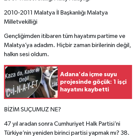
2010-2011 Malatya İl Başkanlığı Malatya
Milletvekilliği
Gençliğimden itibaren tüm hayatımı partime ve
Malatya’ya adadım. Hiçbir zaman birilerinin değil,
halkın sesi oldum.
Adana'da içme suyu
projesinde göçük: 1 işçi
hayatını kaybetti
BİZİM SUÇUMUZ NE?
47 yıl aradan sonra Cumhuriyet Halk Partisi’ni
Türkiye’nin yeniden birinci partisi yapmak mı? 38.