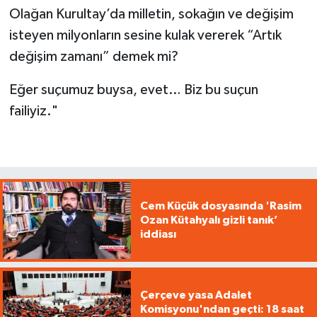
Olağan Kurultay’da milletin, sokağın ve değişim
isteyen milyonların sesine kulak vererek “Artık
değişim zamanı” demek mi?
Eğer suçumuz buysa, evet… Biz bu suçun
failiyiz."
Cem Küçük dosyasında 'Rasim
Ozan Kütahyalı gizli tanık’
iddiası
Çerçeve yasa Adalet
Komisyonu'ndan geçti: 18 saat