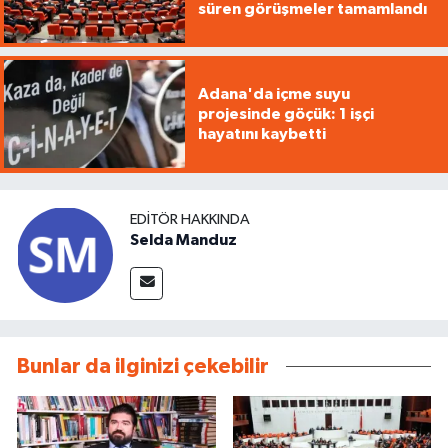
süren görüşmeler tamamlandı
Adana'da içme suyu
projesinde göçük: 1 işçi
hayatını kaybetti
EDITÖR HAKKINDA
Selda Manduz
Bunlar da ilginizi çekebilir