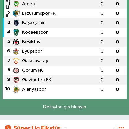
1
Amed
0
0
2
Erzurumspor FK
0
0
3
Başakşehir
0
0
4
Kocaelispor
0
0
5
Beşiktaş
0
0
6
Eyüpspor
0
0
7
Galatasaray
0
0
8
Çorum FK
0
0
9
Gaziantep FK
0
0
10
Alanyaspor
0
0
Detaylar için tıklayın
Süper Lig Fikstür