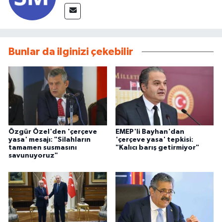
Bunlar da ilginizi çekebilir
Özgür Özel'den 'çerçeve
EMEP'li Bayhan'dan
yasa' mesajı: "Silahların
'çerçeve yasa' tepkisi:
tamamen susmasını
"Kalıcı barış getirmiyor"
savunuyoruz"