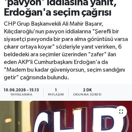
'pavyon' iddiasına yanıt,
Erdoğan'a seçim çağrısı
CHP Grup Başkanvekili Ali Mahir Başarır,
Kılıçdaroğlu'nun pavyon iddialarına "Şerefli bir
siyasetçi pavyonda bir para alma görüntüsü varsa
çıkarır ortaya koyar" sözleriyle yanıt verirken, 6
beldedeki ara seçimler üzerinden "zafer" ilan
eden AKP'li Cumhurbaşkanı Erdoğan'a da
"Madem bu kadar güveniyorsun, seçim sandığını
getir" çağrısında bulundu.
10.06.2026 - 15:13
1
2 DK
YAYINLANMA
PAYLAŞIM
OKUNMA SÜRESI