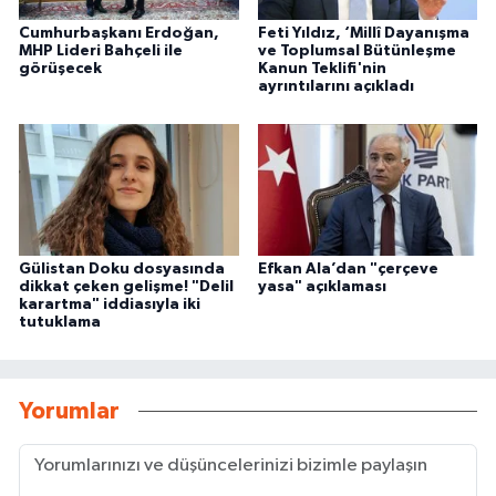
Cumhurbaşkanı Erdoğan,
Feti Yıldız, ‘Millî Dayanışma
MHP Lideri Bahçeli ile
ve Toplumsal Bütünleşme
görüşecek
Kanun Teklifi'nin
ayrıntılarını açıkladı
Gülistan Doku dosyasında
Efkan Ala’dan "çerçeve
dikkat çeken gelişme! "Delil
yasa" açıklaması
karartma" iddiasıyla iki
tutuklama
Yorumlar