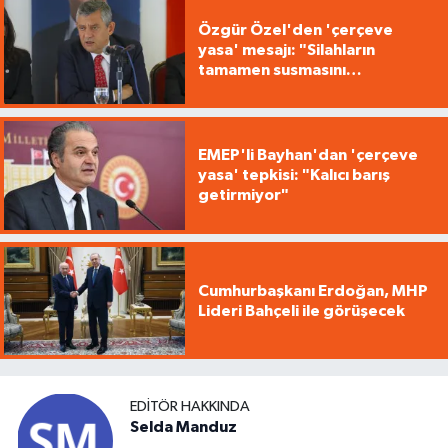
Özgür Özel'den 'çerçeve
yasa' mesajı: "Silahların
tamamen susmasını
savunuyoruz"
EMEP'li Bayhan'dan 'çerçeve
yasa' tepkisi: "Kalıcı barış
getirmiyor"
Cumhurbaşkanı Erdoğan, MHP
Lideri Bahçeli ile görüşecek
EDITÖR HAKKINDA
Selda Manduz