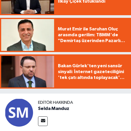
İlkay Çiçek tutuklandı
Murat Emir ile Saruhan Oluç
arasında gerilim: TBMM'de
"Demirtaş üzerinden Pazarlık
yürütüyorsunuz"
Bakan Gürlek'ten yeni sansür
sinyali: İnternet gazeteciliğini
'tek çatı altında toplayacak'
yasa geliyor
EDITÖR HAKKINDA
Selda Manduz