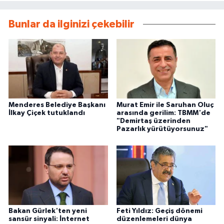
Bunlar da ilginizi çekebilir
Menderes Belediye Başkanı
Murat Emir ile Saruhan Oluç
İlkay Çiçek tutuklandı
arasında gerilim: TBMM'de
"Demirtaş üzerinden
Pazarlık yürütüyorsunuz"
Bakan Gürlek'ten yeni
Feti Yıldız: Geçiş dönemi
sansür sinyali: İnternet
düzenlemeleri dünya