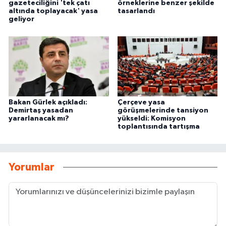
gazeteciliğini 'tek çatı
örneklerine benzer şekilde
altında toplayacak' yasa
tasarlandı
geliyor
Bakan Gürlek açıkladı:
Çerçeve yasa
Demirtaş yasadan
görüşmelerinde tansiyon
yararlanacak mı?
yükseldi: Komisyon
toplantısında tartışma
Yorumlar