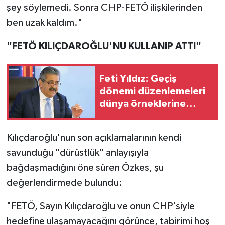
şey söylemedi. Sonra CHP-FETÖ ilişkilerinden
ben uzak kaldım."
"FETÖ KILIÇDAROĞLU'NU KULLANIP ATTI"
Feti Yıldız: Geçiş
dönemi düzenlemeleri
dünya örneklerine
benzer şekilde
tasarlandı
Kılıçdaroğlu'nun son açıklamalarının kendi
savunduğu "dürüstlük" anlayışıyla
bağdaşmadığını öne süren Özkes, şu
değerlendirmede bulundu:
"FETÖ, Sayın Kılıçdaroğlu ve onun CHP'siyle
hedefine ulaşamayacağını görünce, tabirimi hoş