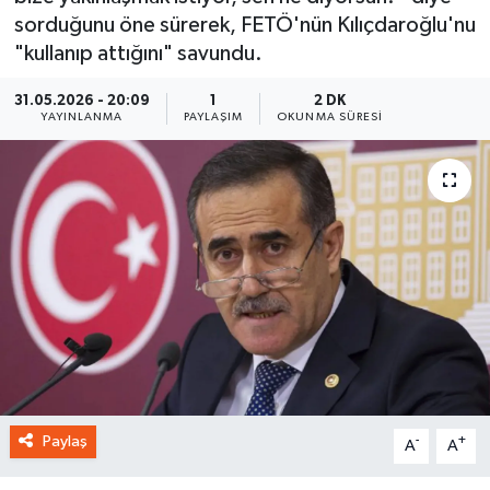
sorduğunu öne sürerek, FETÖ'nün Kılıçdaroğlu'nu
"kullanıp attığını" savundu.
31.05.2026 - 20:09
1
2 DK
YAYINLANMA
PAYLAŞIM
OKUNMA SÜRESI
Paylaş
-
+
A
A