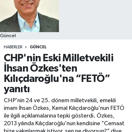
Güncel
HABERLER
GÜNCEL
CHP'nin Eski Milletvekili
İhsan Özkes'ten
Kılıçdaroğlu'na “FETÖ”
yanıtı
CHP'nin 24 ve 25. dönem milletvekili, emekli
imam İhsan Özkes, Kemal Kılıçdaroğlu'nun FETÖ
ile ilgili açıklamalarına tepki gösterdi. Özkes,
2013 yılında Kılıçdaroğlu'nun kendisine "Cemaat
bize yakınlaşmak istiyor, sen ne diyorsun?" diye