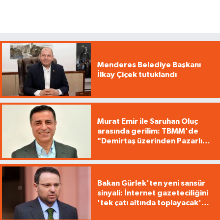
Menderes Belediye Başkanı
İlkay Çiçek tutuklandı
Murat Emir ile Saruhan Oluç
arasında gerilim: TBMM'de
"Demirtaş üzerinden Pazarlık
yürütüyorsunuz"
Bakan Gürlek'ten yeni sansür
sinyali: İnternet gazeteciliğini
'tek çatı altında toplayacak'
yasa geliyor