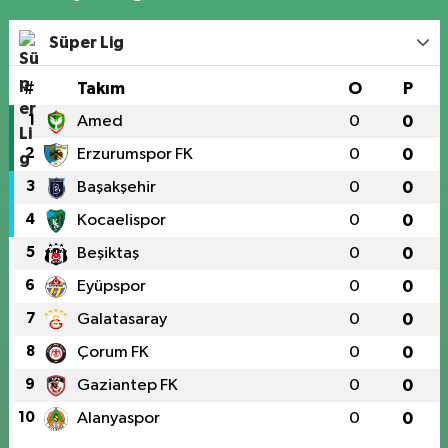
Süper Lig
#
Takım
O
P
1
Amed
0
0
2
Erzurumspor FK
0
0
3
Başakşehir
0
0
4
Kocaelispor
0
0
5
Beşiktaş
0
0
6
Eyüpspor
0
0
7
Galatasaray
0
0
8
Çorum FK
0
0
9
Gaziantep FK
0
0
10
Alanyaspor
0
0