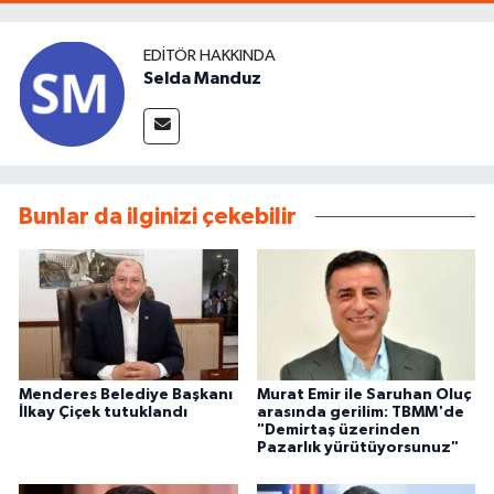
EDITÖR HAKKINDA
Selda Manduz
Bunlar da ilginizi çekebilir
Menderes Belediye Başkanı
Murat Emir ile Saruhan Oluç
İlkay Çiçek tutuklandı
arasında gerilim: TBMM'de
"Demirtaş üzerinden
Pazarlık yürütüyorsunuz"