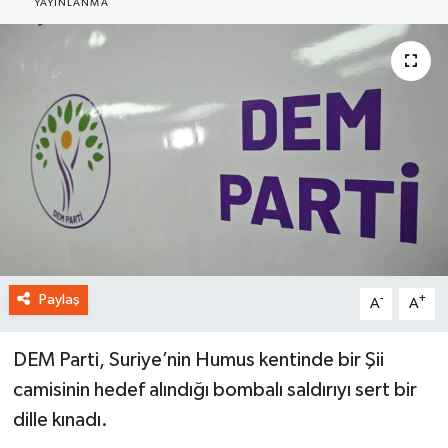
YAYINLANMA
Paylaş
-
+
A
A
DEM Parti, Suriye’nin Humus kentinde bir Şii
camisinin hedef alındığı bombalı saldırıyı sert bir
dille kınadı.