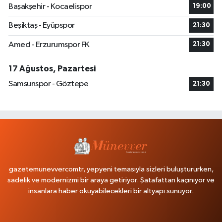
Başakşehir - Kocaelispor
19:00
Beşiktaş - Eyüpspor
21:30
Amed - Erzurumspor FK
21:30
17 Ağustos, Pazartesi
Samsunspor - Göztepe
21:30
gazetemunevvercomtr, yepyeni temasıyla sizleri buluştururken,
sadelik ve modernizmi bir araya getiriyor. Şatafattan kaçınıyor ve
insanlara haber okuyabilecekleri bir altyapı sunuyor.