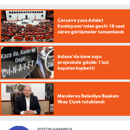
Çerçeve yasa Adalet
Komisyonu'ndan geçti: 18 saat
süren görüşmeler tamamlandı
Adana'da içme suyu
projesinde göçük: 1 işçi
hayatını kaybetti
Menderes Belediye Başkanı
İlkay Çiçek tutuklandı
EDITÖR HAKKINDA