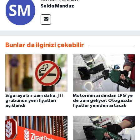
Selda Manduz
Bunlar da ilginizi çekebilir
Sigaraya bir zam daha: JTI
Motorinin ardından LPG'ye
grubunun yeni fiyatları
de zam geliyor: Otogazda
açıklandı
fiyatlar yeniden artacak