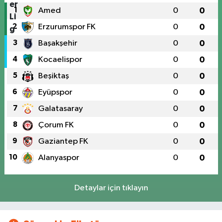
1
Amed
0
0
2
Erzurumspor FK
0
0
3
Başakşehir
0
0
4
Kocaelispor
0
0
5
Beşiktaş
0
0
6
Eyüpspor
0
0
7
Galatasaray
0
0
8
Çorum FK
0
0
9
Gaziantep FK
0
0
10
Alanyaspor
0
0
Detaylar için tıklayın