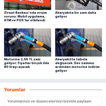
Ziraat Bankası'nda erişim
Akaryakıta bir zam daha
sorunu: Mobil uygulama,
geliyor
ATM ve POS'lar etkilendi
Motorine 2,66 TL zam
Akaryakıtta tabela
geliyor: Fiyatlar birçok ilde
değişecek: Dev zammın
80 lirayı aşacak
ardından motorine indirim
geliyor
Yorumlar