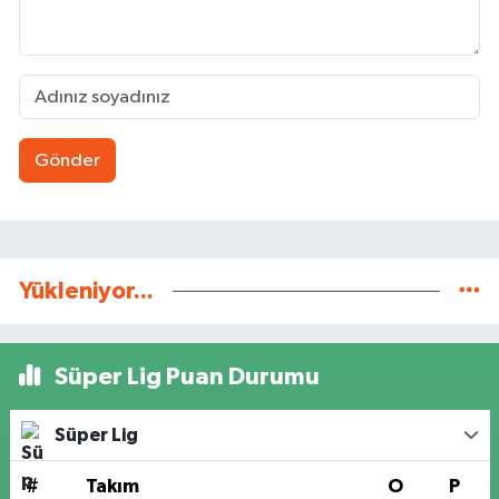
Gönder
Yükleniyor...
Süper Lig Puan Durumu
Süper Lig
#
Takım
O
P