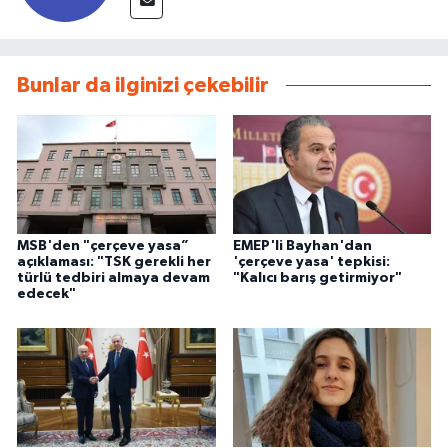
Bunlar da ilginizi çekebilir
MSB'den "çerçeve yasa”
EMEP'li Bayhan'dan
açıklaması: "TSK gerekli her
'çerçeve yasa' tepkisi:
türlü tedbiri almaya devam
"Kalıcı barış getirmiyor"
edecek"