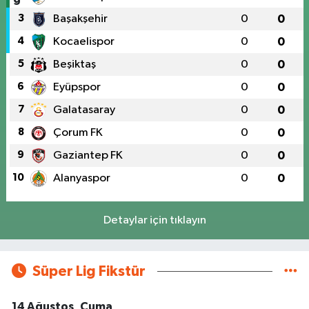
3
Başakşehir
0
0
4
Kocaelispor
0
0
5
Beşiktaş
0
0
6
Eyüpspor
0
0
7
Galatasaray
0
0
8
Çorum FK
0
0
9
Gaziantep FK
0
0
10
Alanyaspor
0
0
Detaylar için tıklayın
Süper Lig Fikstür
14 Ağustos, Cuma