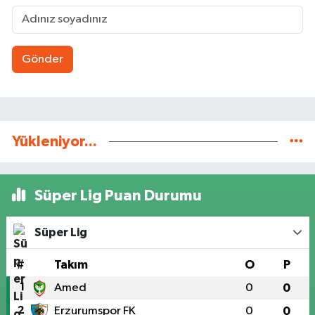
Gönder
Yükleniyor...
Süper Lig Puan Durumu
Süper Lig
#
Takım
O
P
1
Amed
0
0
2
Erzurumspor FK
0
0