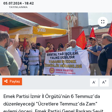
05.07.2024 - 18:42
YAYINLANMA
Paylaş
-
+
A
A
Emek Partisi İzmir İl Örgütü'nün 6 Temmuz'da
düzenleyeceği "Ücretlere Temmuz'da Zam"
eylemi öncesi, Emek Partisi Genel Başkanı Seyit