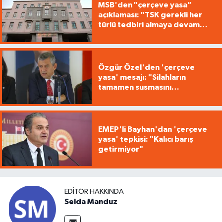
MSB'den "çerçeve yasa”
açıklaması: "TSK gerekli her
türlü tedbiri almaya devam
edecek"
Özgür Özel'den 'çerçeve
yasa' mesajı: "Silahların
tamamen susmasını
savunuyoruz"
EMEP'li Bayhan'dan 'çerçeve
yasa' tepkisi: "Kalıcı barış
getirmiyor"
EDITÖR HAKKINDA
Selda Manduz