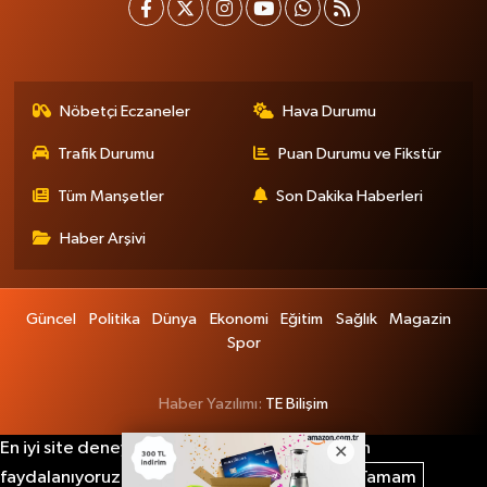
Nöbetçi Eczaneler
Hava Durumu
Trafik Durumu
Puan Durumu ve Fikstür
Tüm Manşetler
Son Dakika Haberleri
Haber Arşivi
Güncel
Politika
Dünya
Ekonomi
Eğitim
Sağlık
Magazin
Spor
Haber Yazılımı:
TE Bilişim
En iyi site deneyimi sağlamak için çerezlerden
faydalanıyoruz. Detaylar için lütfen tıklayın.
Tamam