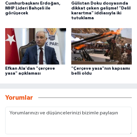
Cumhurbaşkanı Erdoğan,
Gülistan Doku dosyasında
MHP Lideri Bahçeli ile
dikkat çeken gelişme! "Delil
görüşecek
karartma" iddiasıyla iki
tutuklama
Efkan Ala’dan "çerçeve
"Çerçeve yasa"nın kapsamı
yasa" açıklaması
belli oldu
Yorumlar