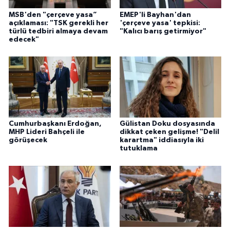
MSB'den "çerçeve yasa”
EMEP'li Bayhan'dan
açıklaması: "TSK gerekli her
'çerçeve yasa' tepkisi:
türlü tedbiri almaya devam
"Kalıcı barış getirmiyor"
edecek"
Cumhurbaşkanı Erdoğan,
Gülistan Doku dosyasında
MHP Lideri Bahçeli ile
dikkat çeken gelişme! "Delil
görüşecek
karartma" iddiasıyla iki
tutuklama