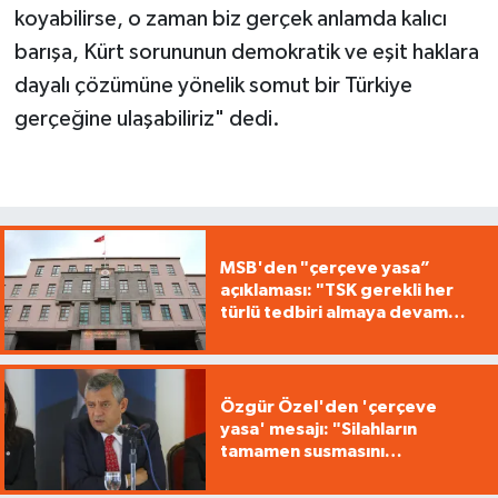
koyabilirse, o zaman biz gerçek anlamda kalıcı
barışa, Kürt sorununun demokratik ve eşit haklara
dayalı çözümüne yönelik somut bir Türkiye
gerçeğine ulaşabiliriz" dedi.
MSB'den "çerçeve yasa”
açıklaması: "TSK gerekli her
türlü tedbiri almaya devam
edecek"
Özgür Özel'den 'çerçeve
yasa' mesajı: "Silahların
tamamen susmasını
savunuyoruz"