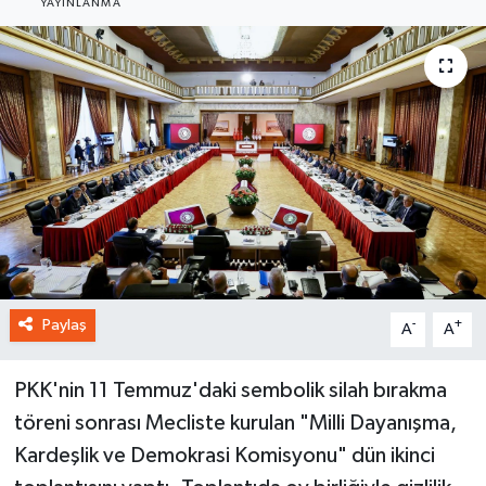
YAYINLANMA
Paylaş
-
+
A
A
PKK'nin 11 Temmuz'daki sembolik silah bırakma
töreni sonrası Mecliste kurulan "Milli Dayanışma,
Kardeşlik ve Demokrasi Komisyonu" dün ikinci