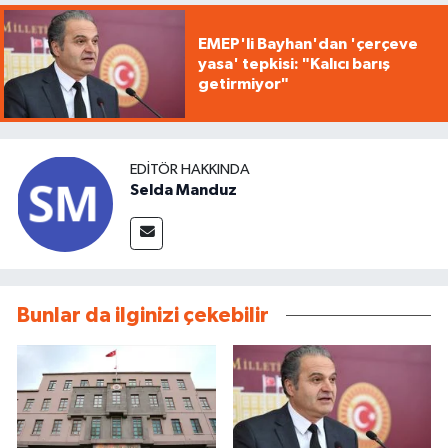
EMEP'li Bayhan'dan 'çerçeve
yasa' tepkisi: "Kalıcı barış
getirmiyor"
EDITÖR HAKKINDA
Selda Manduz
Bunlar da ilginizi çekebilir