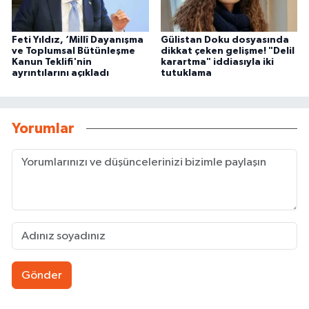
Feti Yıldız, ‘Millî Dayanışma
Gülistan Doku dosyasında
ve Toplumsal Bütünleşme
dikkat çeken gelişme! "Delil
Kanun Teklifi'nin
karartma" iddiasıyla iki
ayrıntılarını açıkladı
tutuklama
Yorumlar
Gönder