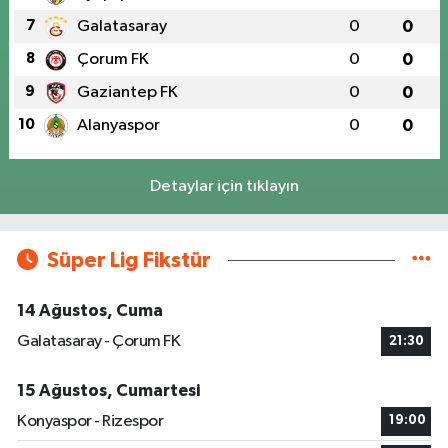
7
Galatasaray
0
0
8
Çorum FK
0
0
9
Gaziantep FK
0
0
10
Alanyaspor
0
0
Detaylar için tıklayın
Süper Lig Fikstür
14 Ağustos, Cuma
Galatasaray - Çorum FK
21:30
15 Ağustos, Cumartesi
Konyaspor - Rizespor
19:00