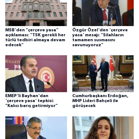
MSB'den "çerçeve yasa”
Özgür Özel'den 'çerçeve
açıklaması: "TSK gerekli her
yasa' mesajı: "Silahların
türlü tedbiri almaya devam
tamamen susmasını
edecek"
savunuyoruz"
EMEP'li Bayhan'dan
Cumhurbaşkanı Erdoğan,
'çerçeve yasa' tepkisi:
MHP Lideri Bahçeli ile
"Kalıcı barış getirmiyor"
görüşecek