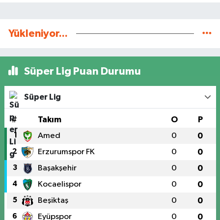
Yükleniyor...
Süper Lig Puan Durumu
Süper Lig
#
Takım
O
P
1
Amed
0
0
2
Erzurumspor FK
0
0
3
Başakşehir
0
0
4
Kocaelispor
0
0
5
Beşiktaş
0
0
6
Eyüpspor
0
0