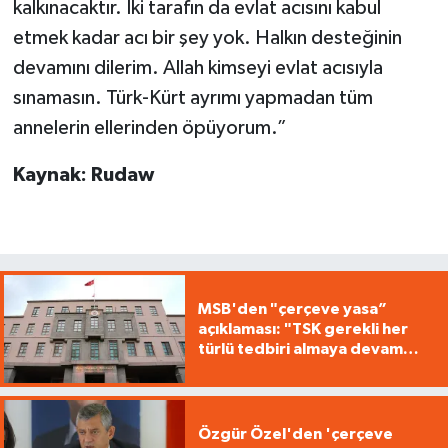
kalkınacaktır. İki tarafın da evlat acısını kabul
etmek kadar acı bir şey yok. Halkın desteğinin
devamını dilerim. Allah kimseyi evlat acısıyla
sınamasın. Türk-Kürt ayrımı yapmadan tüm
annelerin ellerinden öpüyorum.”
Kaynak: Rudaw
MSB'den "çerçeve yasa”
açıklaması: "TSK gerekli her
türlü tedbiri almaya devam
edecek"
Özgür Özel'den 'çerçeve