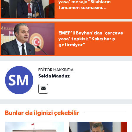
yasa' mesajı: "Silahların
tamamen susmasını
savunuyoruz"
EMEP'li Bayhan'dan 'çerçeve
yasa' tepkisi: "Kalıcı barış
getirmiyor"
EDITÖR HAKKINDA
Selda Manduz
Bunlar da ilginizi çekebilir