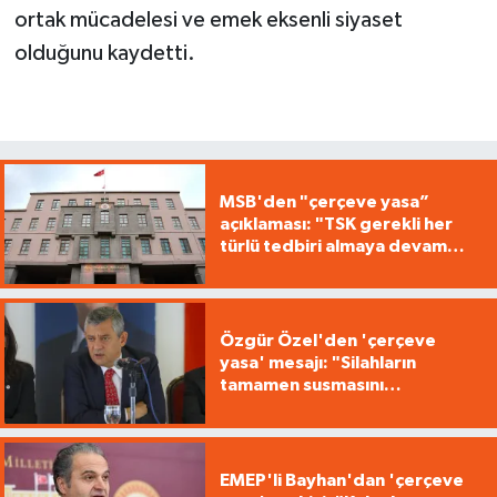
ortak mücadelesi ve emek eksenli siyaset
olduğunu kaydetti.
MSB'den "çerçeve yasa”
açıklaması: "TSK gerekli her
türlü tedbiri almaya devam
edecek"
Özgür Özel'den 'çerçeve
yasa' mesajı: "Silahların
tamamen susmasını
savunuyoruz"
EMEP'li Bayhan'dan 'çerçeve