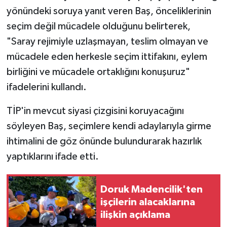
yönündeki soruya yanıt veren Baş, önceliklerinin
seçim değil mücadele olduğunu belirterek,
"Saray rejimiyle uzlaşmayan, teslim olmayan ve
mücadele eden herkesle seçim ittifakını, eylem
birliğini ve mücadele ortaklığını konuşuruz"
ifadelerini kullandı.
TİP'in mevcut siyasi çizgisini koruyacağını
söyleyen Baş, seçimlere kendi adaylarıyla girme
ihtimalini de göz önünde bulundurarak hazırlık
yaptıklarını ifade etti.
Doruk Madencilik'ten
işçilerin alacaklarına
ilişkin açıklama