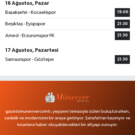
16 Ağustos, Pazar
Başakşehir - Kocaelispor
19:00
Beşiktaş - Eyüpspor
21:30
Amed - Erzurumspor FK
21:30
17 Ağustos, Pazartesi
Samsunspor - Göztepe
21:30
gazetemunevvercomtr, yepyeni temasıyla sizleri buluştururken,
sadelik ve modernizmi bir araya getiriyor. Şatafattan kaçınıyor ve
insanlara haber okuyabilecekleri bir altyapı sunuyor.