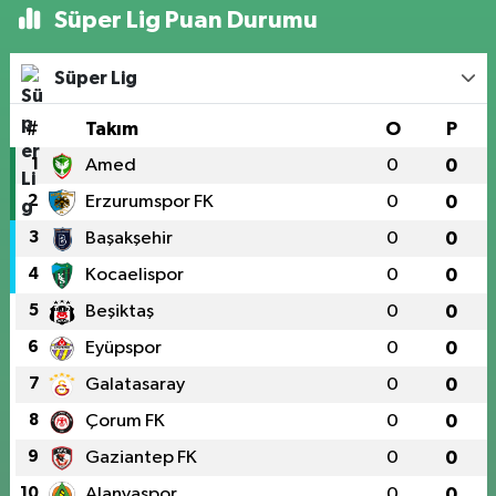
Süper Lig Puan Durumu
Süper Lig
#
Takım
O
P
1
Amed
0
0
2
Erzurumspor FK
0
0
3
Başakşehir
0
0
4
Kocaelispor
0
0
5
Beşiktaş
0
0
6
Eyüpspor
0
0
7
Galatasaray
0
0
8
Çorum FK
0
0
9
Gaziantep FK
0
0
10
Alanyaspor
0
0