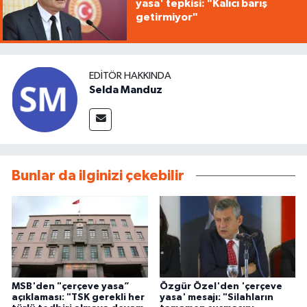
yasa' tepkisi: "Kalıcı barış
getirmiyor"
EDITÖR HAKKINDA
Selda Manduz
Bunlar da ilginizi çekebilir
MSB'den "çerçeve yasa”
Özgür Özel'den 'çerçeve
açıklaması: "TSK gerekli her
yasa' mesajı: "Silahların