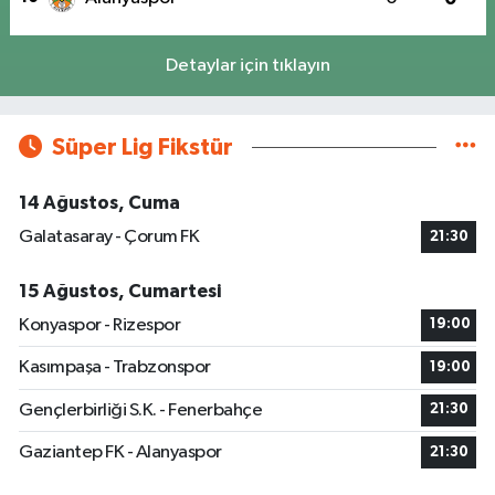
Detaylar için tıklayın
Süper Lig Fikstür
14 Ağustos, Cuma
Galatasaray - Çorum FK
21:30
15 Ağustos, Cumartesi
Konyaspor - Rizespor
19:00
Kasımpaşa - Trabzonspor
19:00
Gençlerbirliği S.K. - Fenerbahçe
21:30
Gaziantep FK - Alanyaspor
21:30