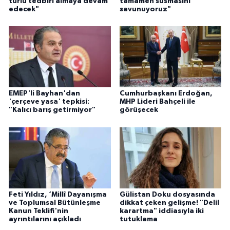
türlü tedbiri almaya devam
tamamen susmasını
edecek"
savunuyoruz"
EMEP'li Bayhan'dan
Cumhurbaşkanı Erdoğan,
'çerçeve yasa' tepkisi:
MHP Lideri Bahçeli ile
"Kalıcı barış getirmiyor"
görüşecek
Feti Yıldız, ‘Millî Dayanışma
Gülistan Doku dosyasında
ve Toplumsal Bütünleşme
dikkat çeken gelişme! "Delil
Kanun Teklifi'nin
karartma" iddiasıyla iki
ayrıntılarını açıkladı
tutuklama