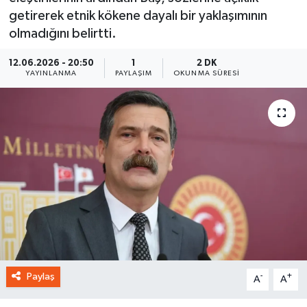
getirerek etnik kökene dayalı bir yaklaşımının
olmadığını belirtti.
12.06.2026 - 20:50
1
2 DK
YAYINLANMA
PAYLAŞIM
OKUNMA SÜRESI
Paylaş
-
+
A
A