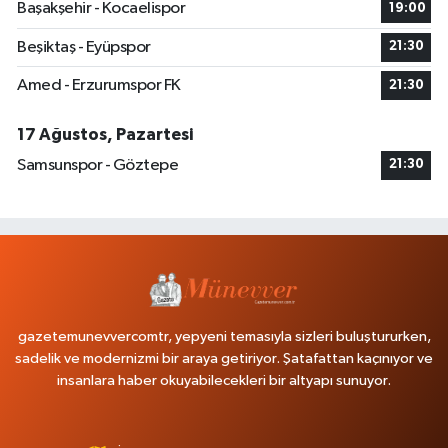
Başakşehir - Kocaelispor
19:00
Beşiktaş - Eyüpspor
21:30
Amed - Erzurumspor FK
21:30
17 Ağustos, Pazartesi
Samsunspor - Göztepe
21:30
gazetemunevvercomtr, yepyeni temasıyla sizleri buluştururken,
sadelik ve modernizmi bir araya getiriyor. Şatafattan kaçınıyor ve
insanlara haber okuyabilecekleri bir altyapı sunuyor.