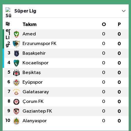
Süper Lig
#
Takım
O
P
1
Amed
0
0
2
Erzurumspor FK
0
0
3
Başakşehir
0
0
4
Kocaelispor
0
0
5
Beşiktaş
0
0
6
Eyüpspor
0
0
7
Galatasaray
0
0
8
Çorum FK
0
0
9
Gaziantep FK
0
0
10
Alanyaspor
0
0