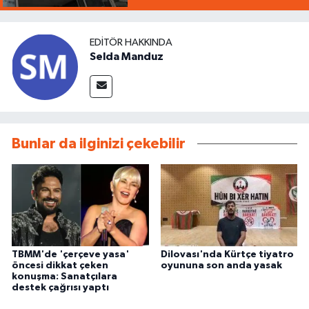
EDITÖR HAKKINDA
Selda Manduz
Bunlar da ilginizi çekebilir
TBMM'de 'çerçeve yasa'
Dilovası'nda Kürtçe tiyatro
öncesi dikkat çeken
oyununa son anda yasak
konuşma: Sanatçılara
destek çağrısı yaptı