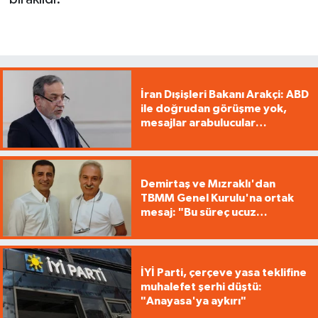
İran Dışişleri Bakanı Arakçi: ABD
ile doğrudan görüşme yok,
mesajlar arabulucular
üzerinden iletiliyor
Demirtaş ve Mızraklı'dan
TBMM Genel Kurulu'na ortak
mesaj: "Bu süreç ucuz
pazarlıkların süreci değildir"
İYİ Parti, çerçeve yasa teklifine
muhalefet şerhi düştü:
"Anayasa'ya aykırı"