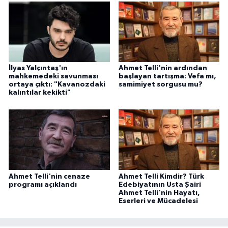
İlyas Yalçıntaş'ın
Ahmet Telli'nin ardından
mahkemedeki savunması
başlayan tartışma: Vefa mı,
ortaya çıktı: "Kavanozdaki
samimiyet sorgusu mu?
kalıntılar kekikti"
Ahmet Telli'nin cenaze
Ahmet Telli Kimdir? Türk
programı açıklandı
Edebiyatının Usta Şairi
Ahmet Telli'nin Hayatı,
Eserleri ve Mücadelesi