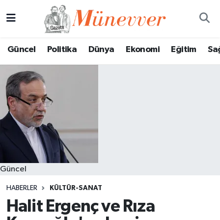
Güncel
Nöbetçi Eczaneler
Güncel
Politika
Dünya
Ekonomi
Eğitim
Sa
Politika
Hava Durumu
Dünya
Trafik Durumu
Ekonomi
Süper Lig Puan Durumu ve Fikstür
Eğitim
Tüm Manşetler
Sağlık
Son Dakika Haberleri
Güncel
Magazin
Haber Arşivi
HABERLER
KÜLTÜR-SANAT
Halit Ergenç ve Rıza
Spor