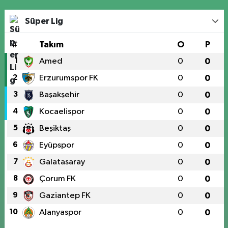
Süper Lig
#
Takım
O
P
1
Amed
0
0
2
Erzurumspor FK
0
0
3
Başakşehir
0
0
4
Kocaelispor
0
0
5
Beşiktaş
0
0
6
Eyüpspor
0
0
7
Galatasaray
0
0
8
Çorum FK
0
0
9
Gaziantep FK
0
0
10
Alanyaspor
0
0