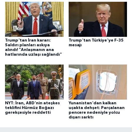
Trump'tan İran kararı:
Trump'tan Türkiye'ye F-35
Saldırı planları askıya
mesajı
alındı! "Anlaşmanın ana
hatlarında uzlaşı sağlandı"
NYT: İran, ABD'nin ateşkes
Yunanistan'dan kalkan
teklifini Hürmüz Boğazı
uçakta dehşet: Parçalanan
gerekçesiyle reddetti
pencere nedeniyle yolcu
dışarı sarktı