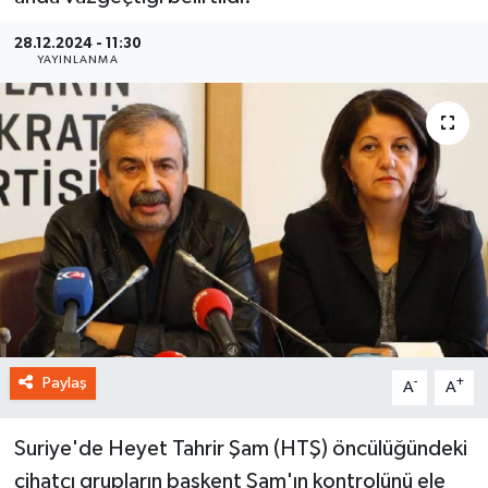
28.12.2024 - 11:30
YAYINLANMA
Paylaş
-
+
A
A
Suriye'de Heyet Tahrir Şam (HTŞ) öncülüğündeki
cihatçı grupların başkent Şam'ın kontrolünü ele