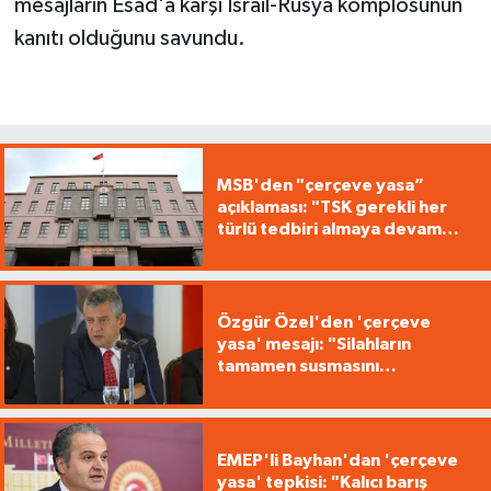
mesajların Esad'a karşı İsrail-Rusya komplosunun
kanıtı olduğunu savundu.
MSB'den "çerçeve yasa”
açıklaması: "TSK gerekli her
türlü tedbiri almaya devam
edecek"
Özgür Özel'den 'çerçeve
yasa' mesajı: "Silahların
tamamen susmasını
savunuyoruz"
EMEP'li Bayhan'dan 'çerçeve
yasa' tepkisi: "Kalıcı barış