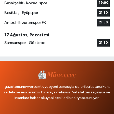
Başakşehir - Kocaelispor
19:00
Beşiktaş - Eyüpspor
21:30
Amed - Erzurumspor FK
21:30
17 Ağustos, Pazartesi
Samsunspor - Göztepe
21:30
gazetemunevvercomtr, yepyeni temasıyla sizleri buluştururken,
sadelik ve modernizmi bir araya getiriyor. Şatafattan kaçınıyor ve
insanlara haber okuyabilecekleri bir altyapı sunuyor.