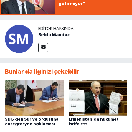
getirmiyor"
EDITÖR HAKKINDA
Selda Manduz
Bunlar da ilginizi çekebilir
SDG’den Suriye ordusuna
Ermenistan'da hükümet
entegrasyon açıklaması
istifa etti