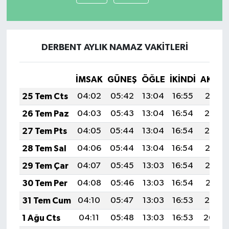
DERBENT AYLIK NAMAZ VAKITLERI
İMSAK
GÜNEŞ
ÖĞLE
İKINDI
AKŞA
25 Tem Cts
04:02
05:42
13:04
16:55
20:15
26 Tem Paz
04:03
05:43
13:04
16:54
20:14
27 Tem Pts
04:05
05:44
13:04
16:54
20:14
28 Tem Sal
04:06
05:44
13:04
16:54
20:13
29 Tem Çar
04:07
05:45
13:03
16:54
20:12
30 Tem Per
04:08
05:46
13:03
16:54
20:11
31 Tem Cum
04:10
05:47
13:03
16:53
20:10
1 Ağu Cts
04:11
05:48
13:03
16:53
20:09