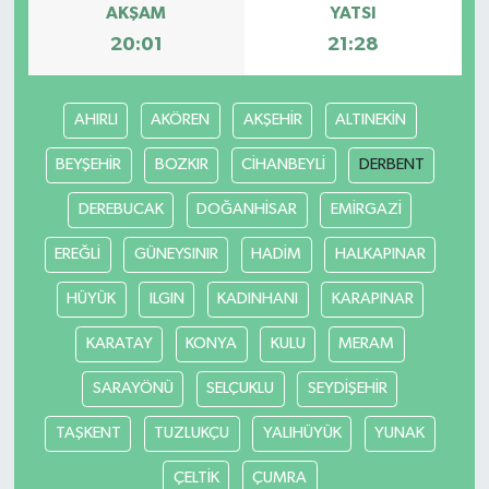
AKŞAM
YATSI
20:01
21:28
AHIRLI
AKÖREN
AKŞEHİR
ALTINEKİN
BEYŞEHİR
BOZKIR
CİHANBEYLİ
DERBENT
DEREBUCAK
DOĞANHİSAR
EMİRGAZİ
EREĞLİ
GÜNEYSINIR
HADİM
HALKAPINAR
HÜYÜK
ILGIN
KADINHANI
KARAPINAR
KARATAY
KONYA
KULU
MERAM
SARAYÖNÜ
SELÇUKLU
SEYDİŞEHİR
TAŞKENT
TUZLUKÇU
YALIHÜYÜK
YUNAK
ÇELTİK
ÇUMRA