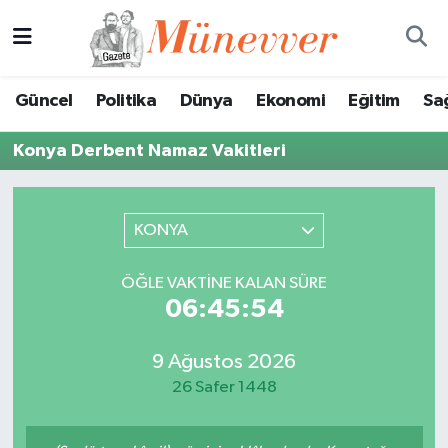
Güncel
Nöbetçi Eczaneler
Güncel
Politika
Dünya
Ekonomi
Eğitim
Sa
Politika
Hava Durumu
Konya Derbent Namaz Vakitleri
Dünya
Trafik Durumu
Ekonomi
Süper Lig Puan Durumu ve Fikstür
KONYA
Eğitim
Tüm Manşetler
ÖĞLE VAKTINE KALAN SÜRE
06:45:54
Sağlık
Son Dakika Haberleri
9 Ağustos 2026
Magazin
Haber Arşivi
26 Safer 1448
Spor