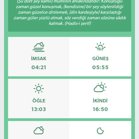
(Şu dört şey kâmil) müminin ahlâkındandır: Konuştuğu
zaman güzel konuşmak, (kendisine) bir şey söylenildiği
zaman güzelce dinlemek, (din kardeşiyle) karşılaştığı
zaman güler yüzlü olmak, söz verdiği zaman sözüne sâdık
kalmak. (Hadis-i şerif)
İMSAK
GÜNEŞ
04:21
05:55
ÖĞLE
İKINDI
13:03
16:50