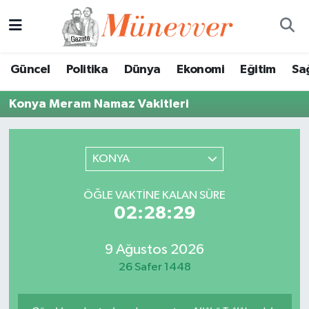
Güncel
Nöbetçi Eczaneler
Güncel
Politika
Dünya
Ekonomi
Eğitim
Sa
Politika
Hava Durumu
Konya Meram Namaz Vakitleri
Dünya
Trafik Durumu
Ekonomi
Süper Lig Puan Durumu ve Fikstür
KONYA
Eğitim
Tüm Manşetler
ÖĞLE VAKTINE KALAN SÜRE
02:28:29
Sağlık
Son Dakika Haberleri
9 Ağustos 2026
Magazin
Haber Arşivi
26 Safer 1448
Spor