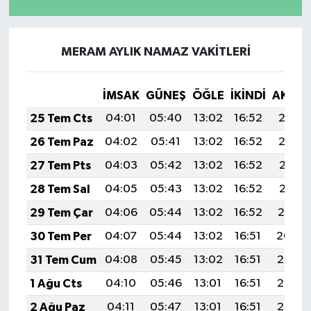
MERAM AYLIK NAMAZ VAKITLERI
İMSAK
GÜNEŞ
ÖĞLE
İKINDI
AKŞA
25 Tem Cts
04:01
05:40
13:02
16:52
20:13
26 Tem Paz
04:02
05:41
13:02
16:52
20:12
27 Tem Pts
04:03
05:42
13:02
16:52
20:11
28 Tem Sal
04:05
05:43
13:02
16:52
20:11
29 Tem Çar
04:06
05:44
13:02
16:52
20:10
30 Tem Per
04:07
05:44
13:02
16:51
20:09
31 Tem Cum
04:08
05:45
13:02
16:51
20:08
1 Ağu Cts
04:10
05:46
13:01
16:51
20:07
2 Ağu Paz
04:11
05:47
13:01
16:51
20:06