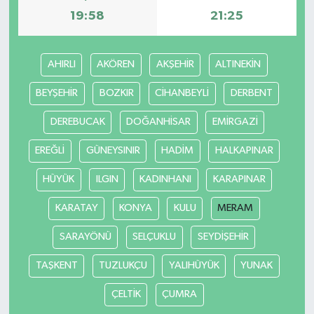
19:58
21:25
AHIRLI
AKÖREN
AKŞEHİR
ALTINEKİN
BEYŞEHİR
BOZKIR
CİHANBEYLİ
DERBENT
DEREBUCAK
DOĞANHİSAR
EMİRGAZİ
EREĞLİ
GÜNEYSINIR
HADİM
HALKAPINAR
HÜYÜK
ILGIN
KADINHANI
KARAPINAR
KARATAY
KONYA
KULU
MERAM
SARAYÖNÜ
SELÇUKLU
SEYDİŞEHİR
TAŞKENT
TUZLUKÇU
YALIHÜYÜK
YUNAK
ÇELTİK
ÇUMRA