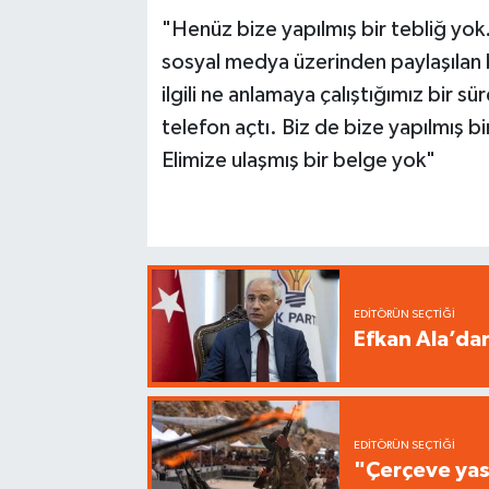
"Henüz bize yapılmış bir tebliğ yo
sosyal medya üzerinden paylaşılan b
ilgili ne anlamaya çalıştığımız bir 
telefon açtı. Biz de bize yapılmış bi
Elimize ulaşmış bir belge yok"
EDITÖRÜN SEÇTIĞI
Efkan Ala’da
EDITÖRÜN SEÇTIĞI
"Çerçeve yas