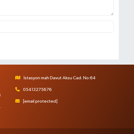
İstasyon mah Davut Aksu Cad. No:64
05413275676
i
[email protected]
r