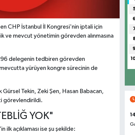
n CHP İstanbul İl Kongresi'nin iptali için
ik ve mevcut yönetimin görevden alınmasına
96 delegenin tedbiren görevden
1
n, mevcutta yürüyen kongre sürecinin de
rak Gürsel Tekin, Zeki Şen, Hasan Babacan,
 görevlendirildi.
 TEBLİĞ YOK"
1
Ga
n ilk açıklaması ise şu şekilde: