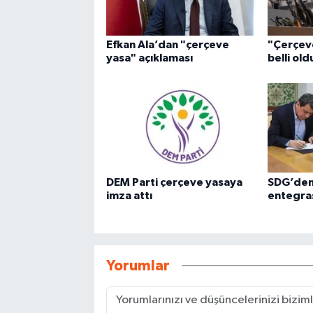
Efkan Ala’dan "çerçeve
"Çerçev
yasa" açıklaması
belli old
DEM Parti çerçeve yasaya
SDG’den
imza attı
entegra
Yorumlar