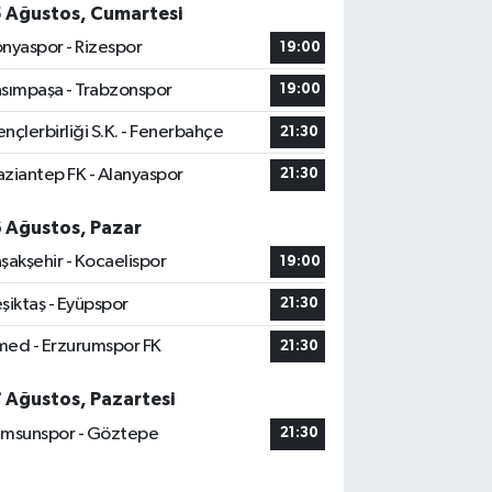
5 Ağustos, Cumartesi
nyaspor - Rizespor
19:00
sımpaşa - Trabzonspor
19:00
nçlerbirliği S.K. - Fenerbahçe
21:30
ziantep FK - Alanyaspor
21:30
6 Ağustos, Pazar
şakşehir - Kocaelispor
19:00
şiktaş - Eyüpspor
21:30
ed - Erzurumspor FK
21:30
7 Ağustos, Pazartesi
msunspor - Göztepe
21:30