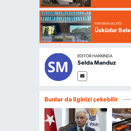
EDITÖRÜN SEÇTIĞI
Üsküdar Beled
EDITÖR HAKKINDA
Selda Manduz
Bunlar da ilginizi çekebilir