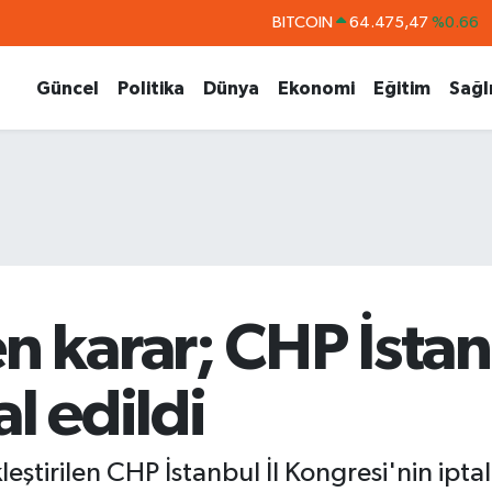
BITCOIN
64.475,47
%0.66
DOLAR
47,5971
%0.05
Güncel
Politika
Dünya
Ekonomi
Eğitim
Sağl
EURO
55,1336
%0.18
STERLİN
64,2534
%0.22
GRAM ALTIN
6518.23
%0.39
BİST100
13.703
%0
karar; CHP İstanb
l edildi
ştirilen CHP İstanbul İl Kongresi'nin iptal