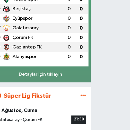
5
Beşiktaş
0
0
6
Eyüpspor
0
0
7
Galatasaray
0
0
8
Çorum FK
0
0
9
Gaziantep FK
0
0
0
Alanyaspor
0
0
Detaylar için tıklayın
Süper Lig Fikstür
4 Ağustos, Cuma
latasaray - Çorum FK
21:30