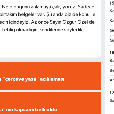
1
k. Ne olduğunu anlamaya çalışıyoruz. Sadece
Ko
irtakım belgeler var. Şu anda biz de konu ile
Ka
sürecin içindeyiz. Az önce Sayın Özgür Özel de
r tebliğ olmadığını kendilerine söyledik.
Ge
Ga
1
Ba
Be
n "çerçeve yasa" açıklaması
Am
1
Sa
a"nın kapsamı belli oldu