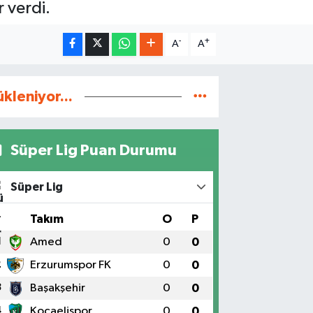
 verdi.
-
+
A
A
ükleniyor...
Süper Lig Puan Durumu
Süper Lig
#
Takım
O
P
1
Amed
0
0
2
Erzurumspor FK
0
0
3
Başakşehir
0
0
4
Kocaelispor
0
0