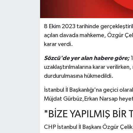
8 Ekim 2023 tarihinde gerçekleştirile
açılan davada mahkeme, Özgür Çel
karar verdi.
Sözcü'de yer alan habere göre;
1
uzaklaştırılmalarına karar verilirke
durdurulmasına hükmedildi.
İstanbul İl Başkanlığı'na geçici ola
Müjdat Gürbüz,Erkan Narsap heyeti
"BİZE YAPILMIŞ BİR
CHP İstanbul İl Başkanı Özgür Çelik'i