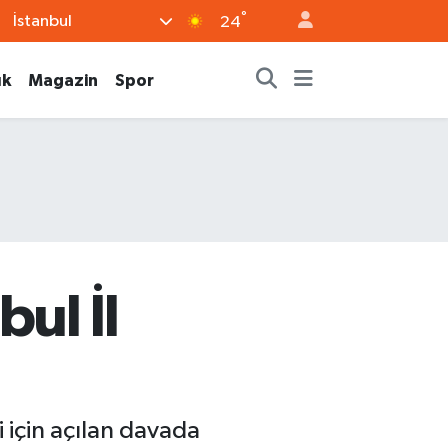
°
İstanbul
24
ık
Magazin
Spor
ul İl
i için açılan davada