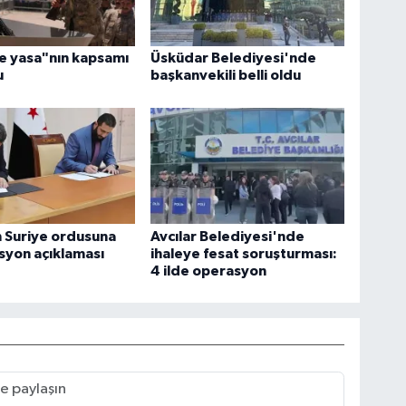
e yasa"nın kapsamı
Üsküdar Belediyesi'nde
u
başkanvekili belli oldu
 Suriye ordusuna
Avcılar Belediyesi'nde
syon açıklaması
ihaleye fesat soruşturması:
4 ilde operasyon