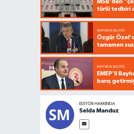
MSB'den "çer
türlü tedbir
EDITÖRÜN SEÇTIĞI
Özgür Özel'de
tamamen sus
EDITÖRÜN SEÇTIĞI
EMEP'li Bayha
barış getirm
EDITÖR HAKKINDA
Selda Manduz