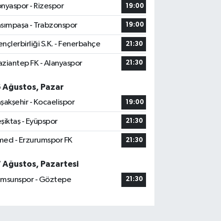
nyaspor - Rizespor
19:00
sımpaşa - Trabzonspor
19:00
nçlerbirliği S.K. - Fenerbahçe
21:30
ziantep FK - Alanyaspor
21:30
6 Ağustos, Pazar
şakşehir - Kocaelispor
19:00
şiktaş - Eyüpspor
21:30
ed - Erzurumspor FK
21:30
7 Ağustos, Pazartesi
msunspor - Göztepe
21:30