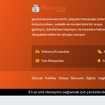
gazetemunevvercomtr, yepyeni temasıyla sizler
buluştururken, sadelik ve modernizmi bir araya
getiriyor. Şatafattan kaçınıyor ve insanlara habe
okuyabilecekleri bir altyapı sunuyor.
Nöbetçi Eczaneler
Tüm Manşetler
S
Güncel
Politika
Dünya
Ekonomi
Eğitim
Sağl
En iyi site deneyimi sağlamak için çerezlerde