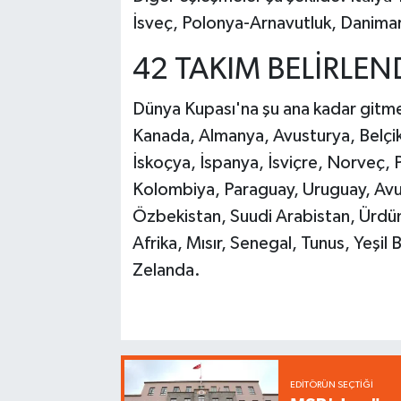
İsveç, Polonya-Arnavutluk, Danim
42 TAKIM BELİRLEN
Dünya Kupası'na şu ana kadar gitm
Kanada, Almanya, Avusturya, Belçika
İskoçya, İspanya, İsviçre, Norveç, P
Kolombiya, Paraguay, Uruguay, Avus
Özbekistan, Suudi Arabistan, Ürdün,
Afrika, Mısır, Senegal, Tunus, Yeşil
Zelanda.
EDITÖRÜN SEÇTIĞI