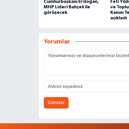
Cumhurbaşkanı Erdoğan,
Feti Yıld
MHP Lideri Bahçeli ile
ve Topl
görüşecek
Kanun Tek
açıkladı
Yorumlar
Gönder