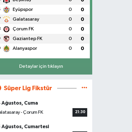
6
Eyüpspor
0
0
7
Galatasaray
0
0
8
Çorum FK
0
0
9
Gaziantep FK
0
0
0
Alanyaspor
0
0
Detaylar için tıklayın
Süper Lig Fikstür
4 Ağustos, Cuma
latasaray - Çorum FK
21:30
5 Ağustos, Cumartesi