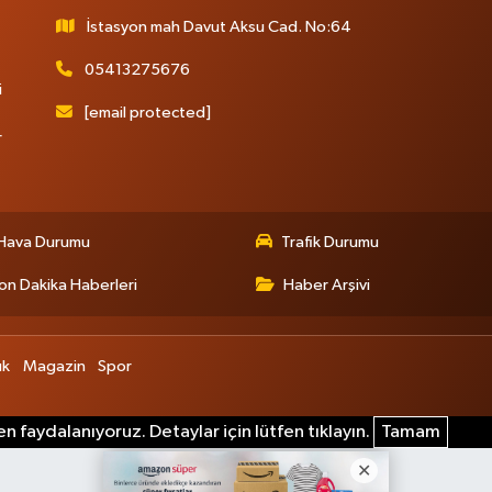
İstasyon mah Davut Aksu Cad. No:64
05413275676
i
[email protected]
r
Hava Durumu
Trafik Durumu
on Dakika Haberleri
Haber Arşivi
ık
Magazin
Spor
n faydalanıyoruz. Detaylar için lütfen tıklayın.
Tamam