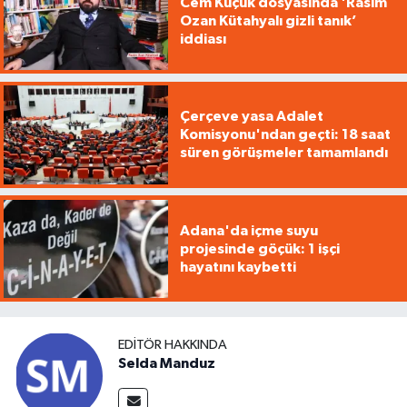
Cem Küçük dosyasında 'Rasim
Ozan Kütahyalı gizli tanık’
iddiası
Çerçeve yasa Adalet
Komisyonu'ndan geçti: 18 saat
süren görüşmeler tamamlandı
Adana'da içme suyu
projesinde göçük: 1 işçi
hayatını kaybetti
EDITÖR HAKKINDA
Selda Manduz