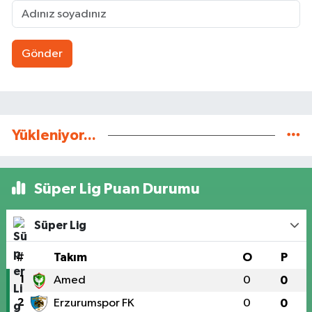
Gönder
Yükleniyor...
Süper Lig Puan Durumu
Süper Lig
#
Takım
O
P
1
Amed
0
0
2
Erzurumspor FK
0
0