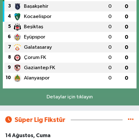
3
Başakşehir
0
0
4
Kocaelispor
0
0
5
Beşiktaş
0
0
6
Eyüpspor
0
0
7
Galatasaray
0
0
8
Çorum FK
0
0
9
Gaziantep FK
0
0
10
Alanyaspor
0
0
Detaylar için tıklayın
Süper Lig Fikstür
14 Ağustos, Cuma