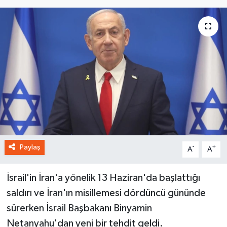
Paylaş
-
+
A
A
İsrail'in İran'a yönelik 13 Haziran'da başlattığı
saldırı ve İran'ın misillemesi dördüncü gününde
sürerken İsrail Başbakanı Binyamin
Netanyahu'dan yeni bir tehdit geldi.