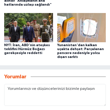
alındı! "Anlaşmanın ana
hatlarında uzlaşı sağlandı"
NYT: İran, ABD'nin ateşkes
Yunanistan'dan kalkan
teklifini Hürmüz Boğazı
uçakta dehşet: Parçalanan
gerekçesiyle reddetti
pencere nedeniyle yolcu
dışarı sarktı
Yorumlar