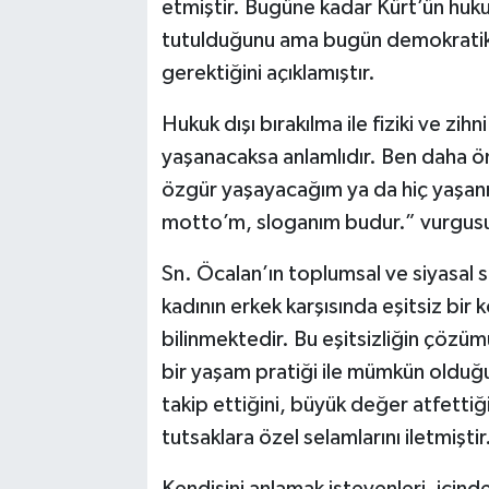
etmiştir. Bugüne kadar Kürt’ün huku
tutulduğunu ama bugün demokratik
gerektiğini açıklamıştır.
Hukuk dışı bırakılma ile fiziki ve zi
yaşanacaksa anlamlıdır. Ben daha ön
özgür yaşayacağım ya da hiç yaşa
motto’m, sloganım budur.” vurgus
Sn. Öcalan’ın toplumsal ve siyasal s
kadının erkek karşısında eşitsiz bir
bilinmektedir. Bu eşitsizliğin çözü
bir yaşam pratiği ile mümkün olduğunu
takip ettiğini, büyük değer atfettiğ
tutsaklara özel selamlarını iletmiştir
Kendisini anlamak isteyenleri, için