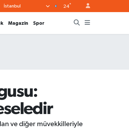
°
İstanbul
24
ık
Magazin
Spor
gusu:
eseledir
n ve diğer müvekkilleriyle