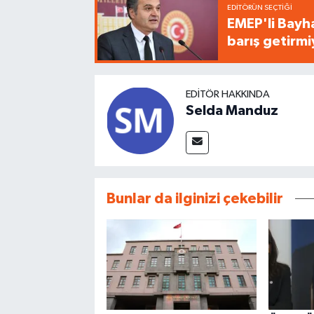
EDITÖRÜN SEÇTIĞI
EMEP'li Bayha
barış getirm
EDITÖR HAKKINDA
Selda Manduz
Bunlar da ilginizi çekebilir