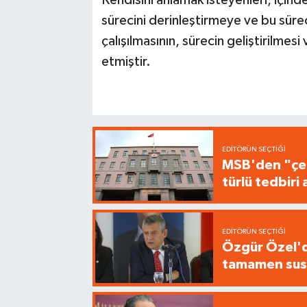
sürecini derinleştirmeye ve bu süre
çalışılmasının, sürecin geliştirilmesi
etmiştir.
EDITÖRÜN SEÇTIĞI
MSB'den "çer
türlü tedbir
EDITÖRÜN SEÇTIĞI
Özgür Özel'de
tamamen sus