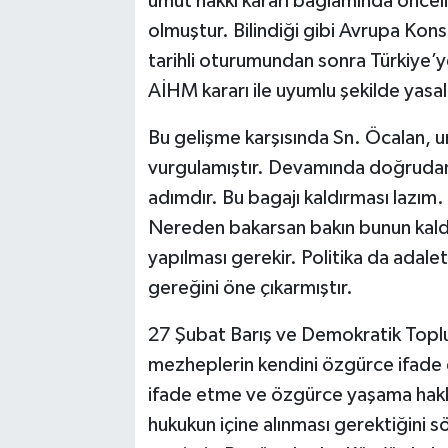
umut hakkı kararı bağlamında önceli
olmuştur. Bilindiği gibi Avrupa Kon
tarihli oturumundan sonra Türkiye’
AİHM kararı ile uyumlu şekilde yasa
Bu gelişme karşısında Sn. Öcalan, u
vurgulamıştır. Devamında doğrudan;
adımdır. Bu bagajı kaldırması lazım. 
Nereden bakarsan bakın bunun kaldı
yapılması gerekir. Politika da adale
gereğini öne çıkarmıştır.
27 Şubat Barış ve Demokratik Toplum 
mezheplerin kendini özgürce ifade et
ifade etme ve özgürce yaşama hakkı 
hukukun içine alınması gerektiğini s