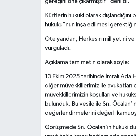
gereğini öne çıkarmıştır” denildi.
Kürtlerin hukuki olarak dışlandığın
hukuku”nun inşa edilmesi gerektiği
Öte yandan, Herkesin milliyetini ve
vurguladı.
Açıklama tam metin olarak şöyle:
13 Ekim 2025 tarihinde İmralı Ada 
diğer müvekkillerimiz ile avukatları
müvekkillerimizin koşulları ve hukuksal
bulunduk. Bu vesile ile Sn. Öcalan’ı
değerlendirmelerini değerli kamuoyu
Görüşmede Sn. Öcalan’ın hukuki du