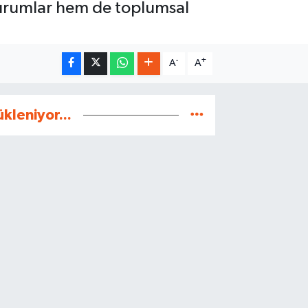
urumlar hem de toplumsal
-
+
A
A
ükleniyor...