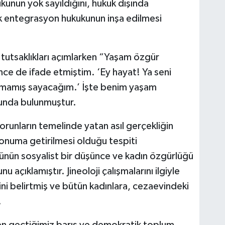
kunun yok sayıldığını, hukuk dışında
 entegrasyon hukukunun inşa edilmesi
hni tutsaklıkları açımlarken “Yaşam özgür
ce de ifade etmiştim. ‘Ey hayat! Ya seni
nmamış sayacağım.’ İşte benim yaşam
unda bulunmuştur.
orunların temelinde yatan asıl gerçekliğin
 konuma getirilmesi olduğu tespiti
münün sosyalist bir düşünce ve kadın özgürlüğü
 açıklamıştır. Jineoloji çalışmalarını ilgiyle
ini belirtmiş ve bütün kadınlara, cezaevindeki
.
den geçtiğimiz barış ve demokratik toplum