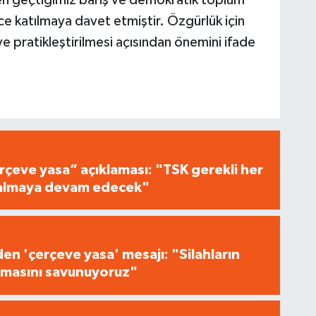
ce katılmaya davet etmiştir. Özgürlük için
 ve pratikleştirilmesi açısından önemini ifade
çeve yasa” açıklaması: "TSK gerekli her
i almaya devam edecek"
n 'çerçeve yasa' mesajı: "Silahların
masını savunuyoruz"