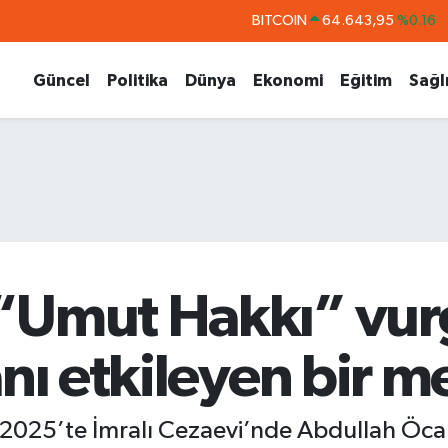
DOLAR
47,6704
%0
EURO
55,0406
%-0.08
Güncel
Politika
Dünya
Ekonomi
Eğitim
Sağl
STERLİN
64,2143
%0
GRAM ALTIN
6500.87
%0.12
BİST100
13.799
%70
BITCOIN
64.643,95
%0.16
“Umut Hakkı” vur
anı etkileyen bir m
2025’te İmralı Cezaevi’nde Abdullah Öcala