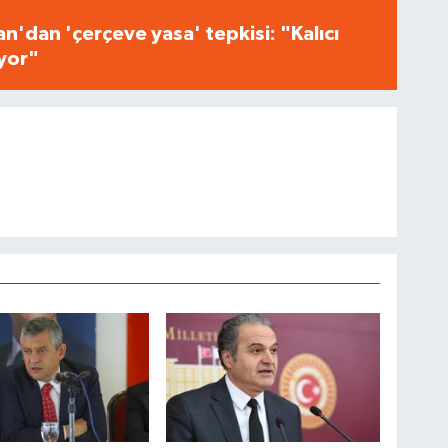
n'dan 'çerçeve yasa' tepkisi: "Kalıcı
iyor"