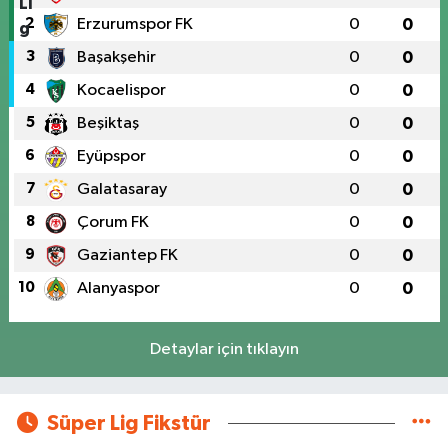
2
Erzurumspor FK
0
0
3
Başakşehir
0
0
4
Kocaelispor
0
0
5
Beşiktaş
0
0
6
Eyüpspor
0
0
7
Galatasaray
0
0
8
Çorum FK
0
0
9
Gaziantep FK
0
0
10
Alanyaspor
0
0
Detaylar için tıklayın
Süper Lig Fikstür