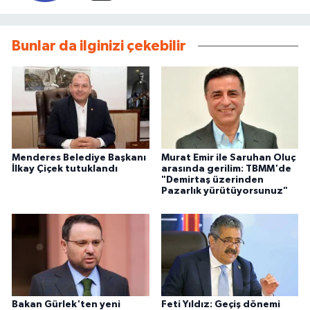
Bunlar da ilginizi çekebilir
Menderes Belediye Başkanı
Murat Emir ile Saruhan Oluç
İlkay Çiçek tutuklandı
arasında gerilim: TBMM'de
"Demirtaş üzerinden
Pazarlık yürütüyorsunuz"
Bakan Gürlek'ten yeni
Feti Yıldız: Geçiş dönemi