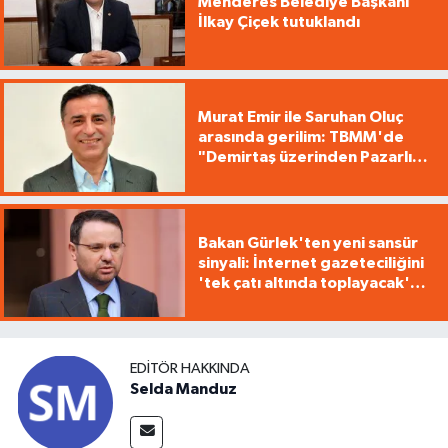
Menderes Belediye Başkanı
İlkay Çiçek tutuklandı
Murat Emir ile Saruhan Oluç
arasında gerilim: TBMM'de
"Demirtaş üzerinden Pazarlık
yürütüyorsunuz"
Bakan Gürlek'ten yeni sansür
sinyali: İnternet gazeteciliğini
'tek çatı altında toplayacak'
yasa geliyor
EDITÖR HAKKINDA
Selda Manduz