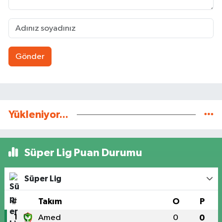
Gönder
Yükleniyor...
Süper Lig Puan Durumu
Süper Lig
#
Takım
O
P
1
Amed
0
0