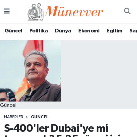
Güncel
Nöbetçi Eczaneler
Güncel
Politika
Dünya
Ekonomi
Eğitim
Sa
Politika
Hava Durumu
Dünya
Trafik Durumu
Ekonomi
Süper Lig Puan Durumu ve Fikstür
Eğitim
Tüm Manşetler
Sağlık
Son Dakika Haberleri
Güncel
Magazin
Haber Arşivi
HABERLER
GÜNCEL
S-400'ler Dubai'ye mi
Spor