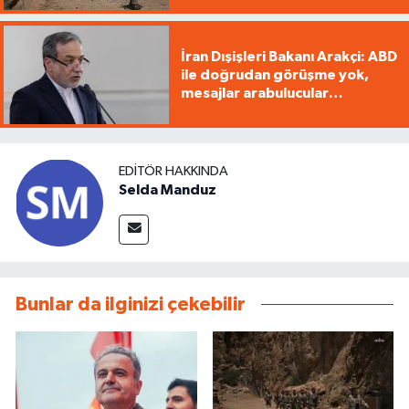
İran Dışişleri Bakanı Arakçi: ABD
ile doğrudan görüşme yok,
mesajlar arabulucular
üzerinden iletiliyor
EDITÖR HAKKINDA
Selda Manduz
Bunlar da ilginizi çekebilir