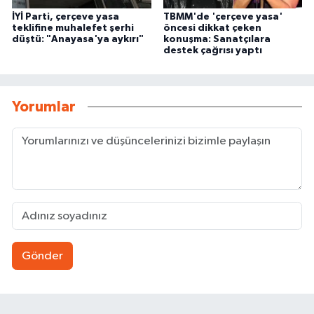
İYİ Parti, çerçeve yasa
TBMM'de 'çerçeve yasa'
teklifine muhalefet şerhi
öncesi dikkat çeken
düştü: "Anayasa'ya aykırı"
konuşma: Sanatçılara
destek çağrısı yaptı
Yorumlar
Gönder