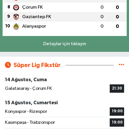
8
Çorum FK
0
0
9
Gaziantep FK
0
0
10
Alanyaspor
0
0
Detaylar için tıklayın
Süper Lig Fikstür
14 Ağustos, Cuma
Galatasaray - Çorum FK
21:30
15 Ağustos, Cumartesi
Konyaspor - Rizespor
19:00
Kasımpaşa - Trabzonspor
19:00