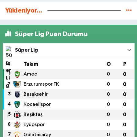
Yükleniyor...
Süper Lig Puan Durumu
Süper Lig
#
Takım
O
P
1
Amed
0
0
2
Erzurumspor FK
0
0
3
Başakşehir
0
0
4
Kocaelispor
0
0
5
Beşiktaş
0
0
6
Eyüpspor
0
0
7
Galatasaray
0
0