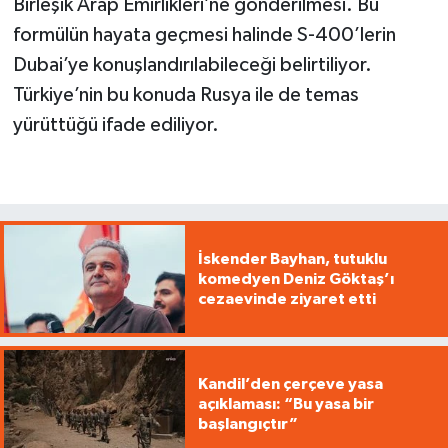
Birleşik Arap Emirlikleri’ne gönderilmesi. Bu
formülün hayata geçmesi halinde S-400’lerin
Dubai’ye konuşlandırılabileceği belirtiliyor.
Türkiye’nin bu konuda Rusya ile de temas
yürüttüğü ifade ediliyor.
İskender Bayhan, tutuklu
komedyen Deniz Göktaş’ı
cezaevinde ziyaret etti
Kandil’den çerçeve yasa
açıklaması: “Bu yasa bir
başlangıçtır”