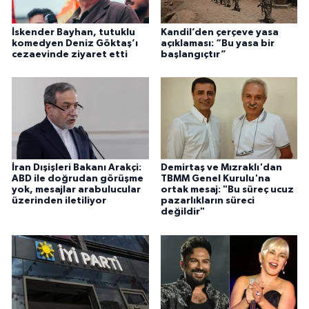
İskender Bayhan, tutuklu
Kandil’den çerçeve yasa
komedyen Deniz Göktaş’ı
açıklaması: “Bu yasa bir
cezaevinde ziyaret etti
başlangıçtır”
İran Dışişleri Bakanı Arakçi:
Demirtaş ve Mızraklı'dan
ABD ile doğrudan görüşme
TBMM Genel Kurulu'na
yok, mesajlar arabulucular
ortak mesaj: "Bu süreç ucuz
üzerinden iletiliyor
pazarlıkların süreci
değildir"