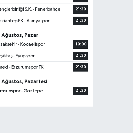
nçlerbirliği S.K. - Fenerbahçe
21:30
ziantep FK - Alanyaspor
21:30
6 Ağustos, Pazar
şakşehir - Kocaelispor
19:00
şiktaş - Eyüpspor
21:30
ed - Erzurumspor FK
21:30
7 Ağustos, Pazartesi
msunspor - Göztepe
21:30