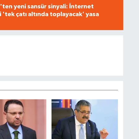
ten yeni sansür sinyali: İnternet
i 'tek çatı altında toplayacak' yasa