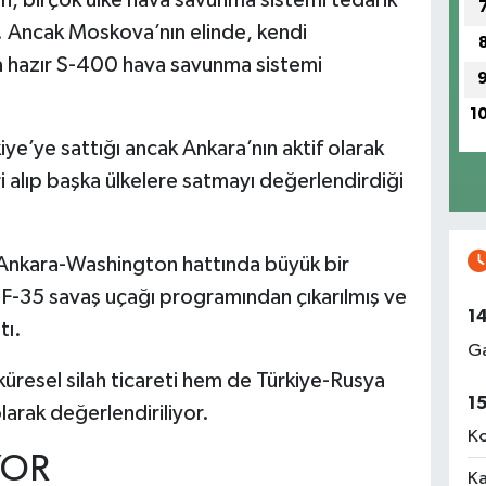
r. Ancak Moskova’nın elinde, kendi
ta hazır S-400 hava savunma sistemi
1
ye’ye sattığı ancak Ankara’nın aktif olarak
i alıp başka ülkelere satmayı değerlendirdiği
, Ankara-Washington hattında büyük bir
, F-35 savaş uçağı programından çıkarılmış ve
1
tı.
Ga
üresel silah ticareti hem de Türkiye-Rusya
1
 olarak değerlendiriliyor.
Ko
YOR
Ka