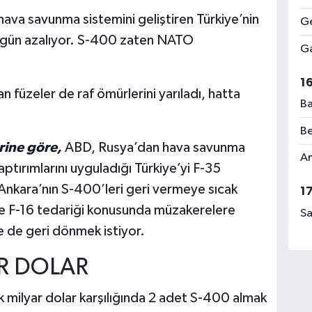
 hava savunma sistemini geliştiren Türkiye’nin
Ge
n gün azalıyor. S-400 zaten NATO
Ga
.
1
n füzeler de raf ömürlerini yarıladı, hatta
Ba
Be
rine göre,
ABD, Rusya’dan hava savunma
Am
tırımlarını uyguladığı Türkiye’yi F-35
Ankara’nın S-400’leri geri vermeye sıcak
1
 ile F-16 tedariği konusunda müzakerelere
Sa
 de geri dönmek istiyor.
AR DOLAR
 milyar dolar karşılığında 2 adet S-400 almak