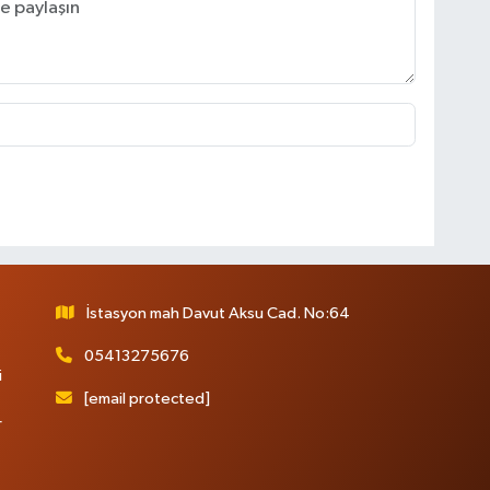
İstasyon mah Davut Aksu Cad. No:64
05413275676
i
[email protected]
r