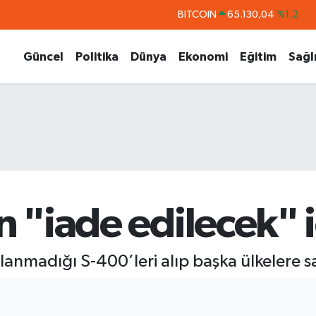
DOLAR
47,7106
%0.17
EURO
55,1652
%0.27
Güncel
Politika
Dünya
Ekonomi
Eğitim
Sağl
STERLİN
64,4046
%0.35
GRAM ALTIN
6618.49
%2.12
BİST100
13.773
%-19
BITCOIN
65.130,04
%1.2
n "iade edilecek" 
llanmadığı S-400’leri alıp başka ülkelere s