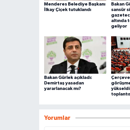
Menderes Belediye Başkanı
Bakan Gü
İlkay Çiçek tutuklandı
sansür si
gazetecil
altında 
geliyor
Bakan Gürlek açıkladı:
Çerçeve
Demirtaş yasadan
görüşme
yararlanacak mı?
yükseldi
toplantı
Yorumlar