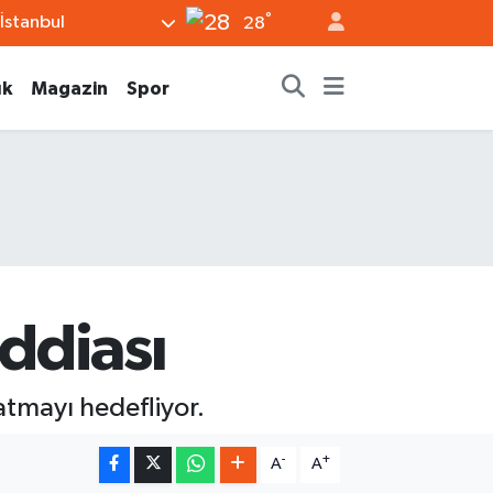
°
İstanbul
28
ık
Magazin
Spor
iddiası
atmayı hedefliyor.
-
+
A
A