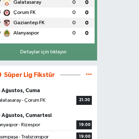
7
Galatasaray
0
0
8
Çorum FK
0
0
9
Gaziantep FK
0
0
0
Alanyaspor
0
0
Detaylar için tıklayın
Süper Lig Fikstür
4 Ağustos, Cuma
latasaray - Çorum FK
21:30
5 Ağustos, Cumartesi
nyaspor - Rizespor
19:00
sımpaşa - Trabzonspor
19:00