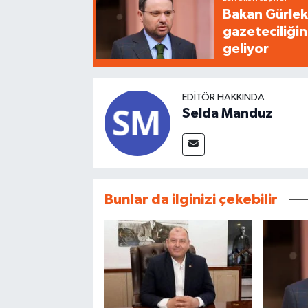
Bakan Gürlek'
gazeteciliğin
geliyor
EDITÖR HAKKINDA
Selda Manduz
Bunlar da ilginizi çekebilir