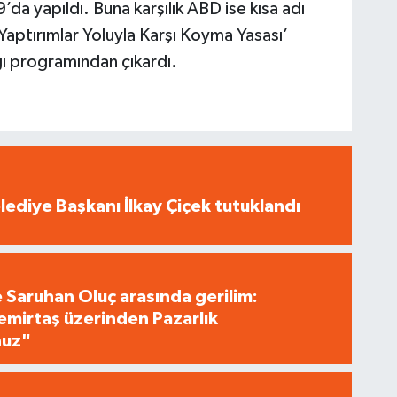
’da yapıldı. Buna karşılık ABD ise kısa adı
aptırımlar Yoluyla Karşı Koyma Yasası’
ğı programından çıkardı.
ediye Başkanı İlkay Çiçek tutuklandı
e Saruhan Oluç arasında gerilim:
irtaş üzerinden Pazarlık
nuz"