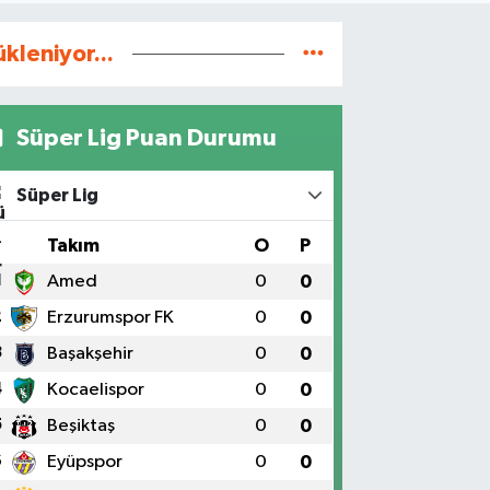
ükleniyor...
Süper Lig Puan Durumu
Süper Lig
#
Takım
O
P
1
Amed
0
0
2
Erzurumspor FK
0
0
3
Başakşehir
0
0
4
Kocaelispor
0
0
5
Beşiktaş
0
0
6
Eyüpspor
0
0