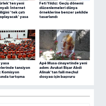
rlek'ten yeni
Feti Yıldız: Geçiş dönemi
nyali: İnternet
düzenlemeleri dünya
iğini 'tek çatı
örneklerine benzer şekilde
toplayacak' yasa
tasarlandı
 yasa
Apê Musa cinayetinde yeni
lerinde tansiyon
adım: Avukat Bişar Abdi
: Komisyon
Alinak'tan faili meçhul
sında tartışma
dosyası için başvuru