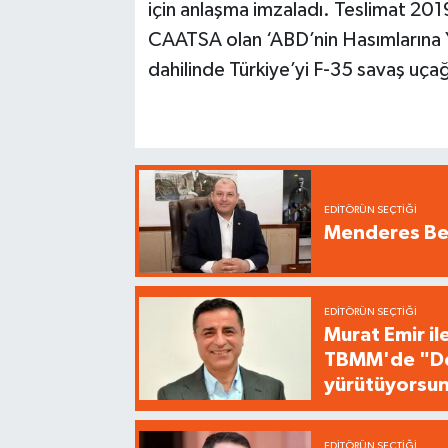
için anlaşma imzaladı. Teslimat 2019
CAATSA olan ‘ABD’nin Hasımlarına Y
dahilinde Türkiye’yi F-35 savaş uça
EDITÖRÜN SEÇTIĞI
Menderes Bel
EDITÖRÜN SEÇTIĞI
Murat Emir il
TBMM'de "Dem
yürütüyorsu
EDITÖRÜN SEÇTIĞI