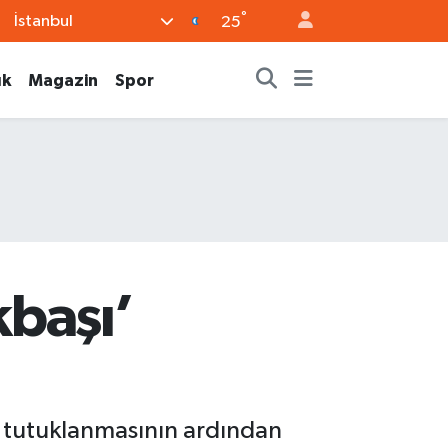
°
İstanbul
25
ık
Magazin
Spor
kbaşı’
ın tutuklanmasının ardından