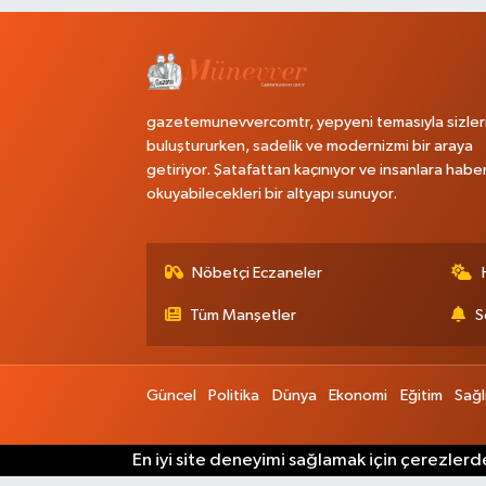
gazetemunevvercomtr, yepyeni temasıyla sizler
buluştururken, sadelik ve modernizmi bir araya
getiriyor. Şatafattan kaçınıyor ve insanlara habe
okuyabilecekleri bir altyapı sunuyor.
Nöbetçi Eczaneler
Tüm Manşetler
S
Güncel
Politika
Dünya
Ekonomi
Eğitim
Sağl
En iyi site deneyimi sağlamak için çerezlerde