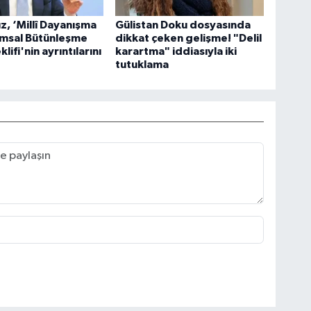
ız, ‘Millî Dayanışma
Gülistan Doku dosyasında
umsal Bütünleşme
dikkat çeken gelişme! "Delil
lifi'nin ayrıntılarını
karartma" iddiasıyla iki
tutuklama