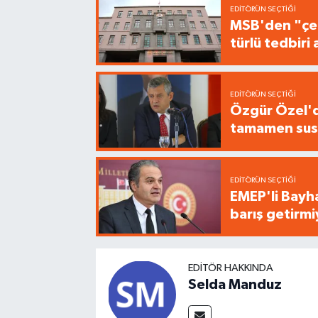
EDITÖRÜN SEÇTIĞI
MSB'den "çer
türlü tedbir
EDITÖRÜN SEÇTIĞI
Özgür Özel'de
tamamen sus
EDITÖRÜN SEÇTIĞI
EMEP'li Bayha
barış getirm
EDITÖR HAKKINDA
Selda Manduz