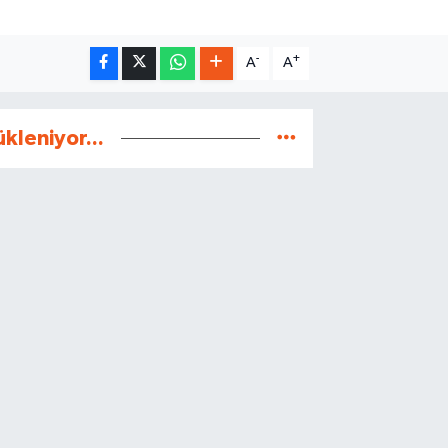
-
+
A
A
ükleniyor...