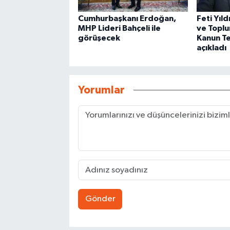
Cumhurbaşkanı Erdoğan,
Feti Yıld
MHP Lideri Bahçeli ile
ve Topl
görüşecek
Kanun Tek
açıkladı
Yorumlar
Gönder