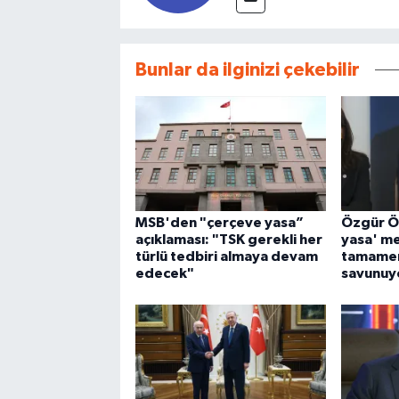
Bunlar da ilginizi çekebilir
MSB'den "çerçeve yasa”
Özgür Ö
açıklaması: "TSK gerekli her
yasa' mes
türlü tedbiri almaya devam
tamamen
edecek"
savunuy