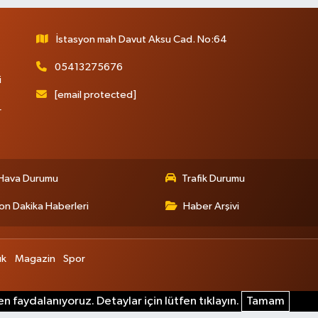
İstasyon mah Davut Aksu Cad. No:64
05413275676
i
[email protected]
r
Hava Durumu
Trafik Durumu
on Dakika Haberleri
Haber Arşivi
ık
Magazin
Spor
n faydalanıyoruz. Detaylar için lütfen tıklayın.
Tamam