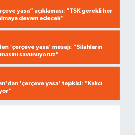
çeve yasa” açıklaması: "TSK gerekli her
i almaya devam edecek"
n 'çerçeve yasa' mesajı: "Silahların
masını savunuyoruz"
n'dan 'çerçeve yasa' tepkisi: "Kalıcı
iyor"