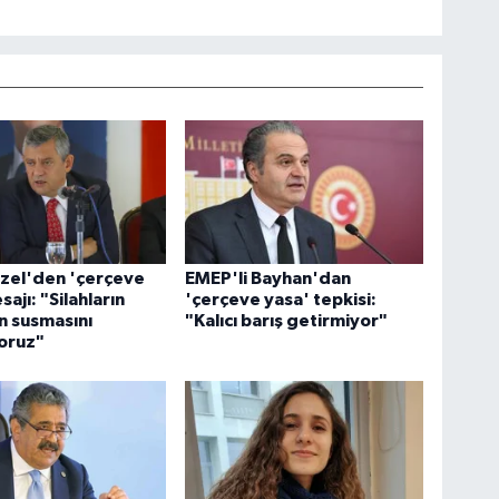
zel'den 'çerçeve
EMEP'li Bayhan'dan
ajı: "Silahların
'çerçeve yasa' tepkisi:
 susmasını
"Kalıcı barış getirmiyor"
oruz"