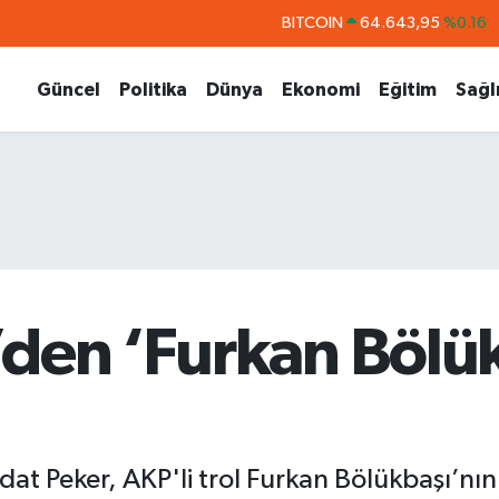
DOLAR
47,6704
%0
EURO
55,0406
%-0.08
Güncel
Politika
Dünya
Ekonomi
Eğitim
Sağl
STERLİN
64,2143
%0
GRAM ALTIN
6500.87
%0.12
BİST100
13.799
%70
BITCOIN
64.643,95
%0.16
’den ‘Furkan Bölü
dat Peker, AKP'li trol Furkan Bölükbaşı’n