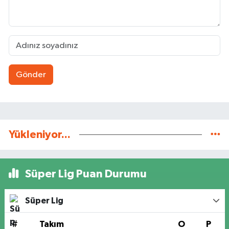
Gönder
Yükleniyor...
Süper Lig Puan Durumu
Süper Lig
#
Takım
O
P