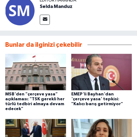
EDITÖR HAKKINDA
Selda Manduz
Bunlar da ilginizi çekebilir
MSB'den "çerçeve yasa”
EMEP'li Bayhan'dan
açıklaması: "TSK gerekli her
'çerçeve yasa' tepkisi:
türlü tedbiri almaya devam
"Kalıcı barış getirmiyor"
edecek"