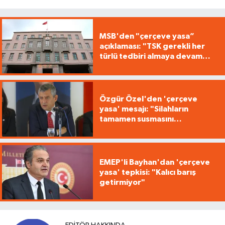
MSB'den "çerçeve yasa”
açıklaması: "TSK gerekli her
türlü tedbiri almaya devam
edecek"
Özgür Özel'den 'çerçeve
yasa' mesajı: "Silahların
tamamen susmasını
savunuyoruz"
EMEP'li Bayhan'dan 'çerçeve
yasa' tepkisi: "Kalıcı barış
getirmiyor"