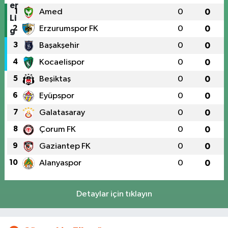
1
Amed
0
0
2
Erzurumspor FK
0
0
3
Başakşehir
0
0
4
Kocaelispor
0
0
5
Beşiktaş
0
0
6
Eyüpspor
0
0
7
Galatasaray
0
0
8
Çorum FK
0
0
9
Gaziantep FK
0
0
10
Alanyaspor
0
0
Detaylar için tıklayın