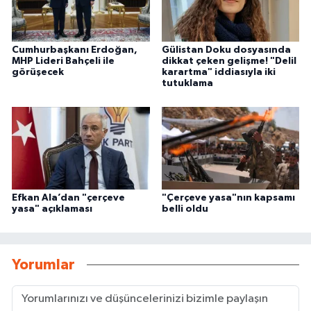
Cumhurbaşkanı Erdoğan,
Gülistan Doku dosyasında
MHP Lideri Bahçeli ile
dikkat çeken gelişme! "Delil
görüşecek
karartma" iddiasıyla iki
tutuklama
Efkan Ala’dan "çerçeve
"Çerçeve yasa"nın kapsamı
yasa" açıklaması
belli oldu
Yorumlar