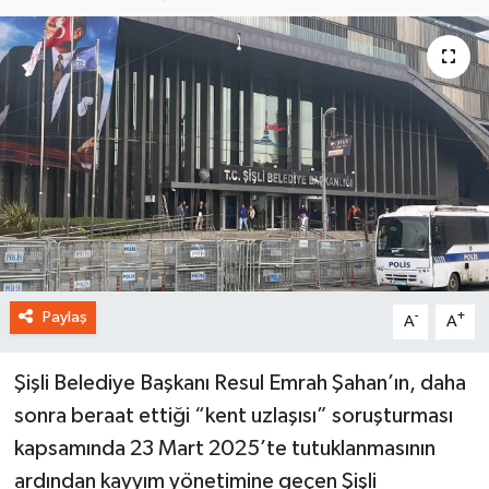
Paylaş
-
+
A
A
Şişli Belediye Başkanı Resul Emrah Şahan’ın, daha
sonra beraat ettiği “kent uzlaşısı” soruşturması
kapsamında 23 Mart 2025’te tutuklanmasının
ardından kayyım yönetimine geçen Şişli