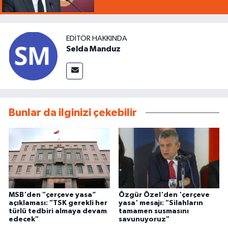
EDITÖR HAKKINDA
Selda Manduz
Bunlar da ilginizi çekebilir
MSB'den "çerçeve yasa”
Özgür Özel'den 'çerçeve
açıklaması: "TSK gerekli her
yasa' mesajı: "Silahların
türlü tedbiri almaya devam
tamamen susmasını
edecek"
savunuyoruz"