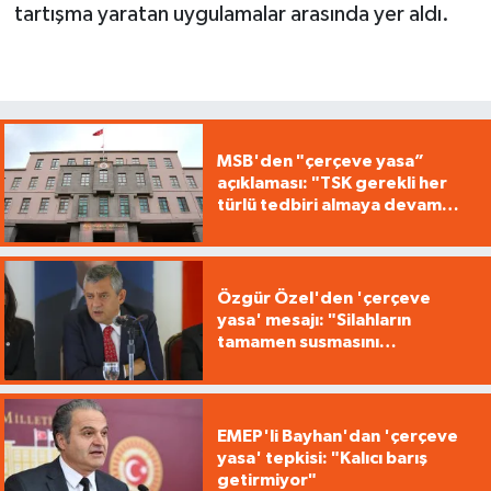
tartışma yaratan uygulamalar arasında yer aldı.
MSB'den "çerçeve yasa”
açıklaması: "TSK gerekli her
türlü tedbiri almaya devam
edecek"
Özgür Özel'den 'çerçeve
yasa' mesajı: "Silahların
tamamen susmasını
savunuyoruz"
EMEP'li Bayhan'dan 'çerçeve
yasa' tepkisi: "Kalıcı barış
getirmiyor"