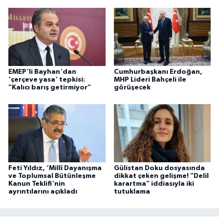
EMEP'li Bayhan'dan
Cumhurbaşkanı Erdoğan,
'çerçeve yasa' tepkisi:
MHP Lideri Bahçeli ile
"Kalıcı barış getirmiyor"
görüşecek
Feti Yıldız, ‘Millî Dayanışma
Gülistan Doku dosyasında
ve Toplumsal Bütünleşme
dikkat çeken gelişme! "Delil
Kanun Teklifi'nin
karartma" iddiasıyla iki
ayrıntılarını açıkladı
tutuklama