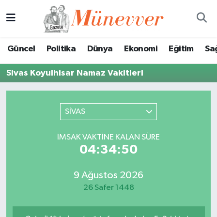
Güncel
Nöbetçi Eczaneler
Güncel
Politika
Dünya
Ekonomi
Eğitim
Sa
Politika
Hava Durumu
Sivas Koyulhisar Namaz Vakitleri
Dünya
Trafik Durumu
Ekonomi
Süper Lig Puan Durumu ve Fikstür
SİVAS
Eğitim
Tüm Manşetler
İMSAK VAKTINE KALAN SÜRE
04:34:50
Sağlık
Son Dakika Haberleri
9 Ağustos 2026
Magazin
Haber Arşivi
26 Safer 1448
Spor