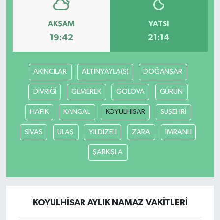
AKŞAM
YATSI
19:42
21:14
AKINCILAR
ALTINYAYLA(S)
DOĞANŞAR
DİVRİĞİ
GEMEREK
GÖLOVA
GÜRÜN
HAFİK
KANGAL
KOYULHİSAR
SUŞEHRİ
SİVAS
ULAŞ
YILDIZELİ
ZARA
İMRANLI
ŞARKIŞLA
KOYULHİSAR AYLIK NAMAZ VAKITLERI