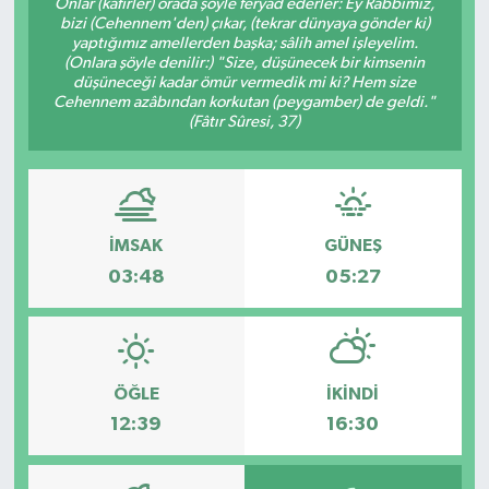
Onlar (kâfirler) orada şöyle feryad ederler: Ey Rabbimiz,
bizi (Cehennem'den) çıkar, (tekrar dünyaya gönder ki)
yaptığımız amellerden başka; sâlih amel işleyelim.
(Onlara şöyle denilir:) "Size, düşünecek bir kimsenin
düşüneceği kadar ömür vermedik mi ki? Hem size
Cehennem azâbından korkutan (peygamber) de geldi."
(Fâtır Sûresi, 37)
İMSAK
GÜNEŞ
03:48
05:27
ÖĞLE
İKINDI
12:39
16:30