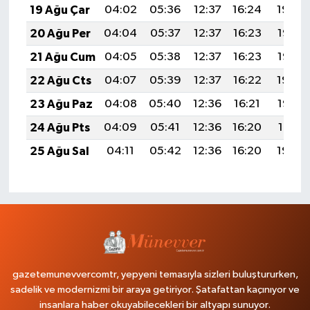
19 Ağu Çar
04:02
05:36
12:37
16:24
19:29
20 Ağu Per
04:04
05:37
12:37
16:23
19:27
21 Ağu Cum
04:05
05:38
12:37
16:23
19:26
22 Ağu Cts
04:07
05:39
12:37
16:22
19:24
23 Ağu Paz
04:08
05:40
12:36
16:21
19:23
24 Ağu Pts
04:09
05:41
12:36
16:20
19:21
25 Ağu Sal
04:11
05:42
12:36
16:20
19:20
gazetemunevvercomtr, yepyeni temasıyla sizleri buluştururken,
sadelik ve modernizmi bir araya getiriyor. Şatafattan kaçınıyor ve
insanlara haber okuyabilecekleri bir altyapı sunuyor.