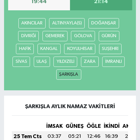
19:44
21:14
AKINCILAR
ALTINYAYLA(S)
DOĞANŞAR
DİVRİĞİ
GEMEREK
GÖLOVA
GÜRÜN
HAFİK
KANGAL
KOYULHİSAR
SUŞEHRİ
SİVAS
ULAŞ
YILDIZELİ
ZARA
İMRANLI
ŞARKIŞLA
ŞARKIŞLA AYLIK NAMAZ VAKITLERI
İMSAK
GÜNEŞ
ÖĞLE
İKINDI
AKŞA
25 Tem Cts
03:37
05:21
12:46
16:39
20:01