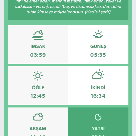
İlmi ile amel eden, malının fazlasını infâk eden (zekât ve
sadakasını veren), fuzûlî (boş ve lüzumsuz) sözden dilini
tutan kimseye müjdeler olsun. (Hadis-i şerif)
İMSAK
GÜNEŞ
03:59
05:35
ÖĞLE
İKINDI
12:45
16:34
AKŞAM
YATSI