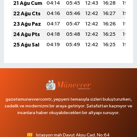
21 Ağu Cum
04:14
05:45
12:43
16:28
19:30
22 Ağu Cts
04:16
05:46
12:42
16:27
19:29
23 Ağu Paz
04:17
05:47
12:42
16:26
19:27
24 Ağu Pts
04:18
05:48
12:42
16:25
19:26
25 Ağu Sal
04:19
05:49
12:42
16:25
19:24
gazetemunevvercomtr, yepyeni temasıyla sizleri buluştururken,
sadelik ve modernizmi bir araya getiriyor. Şatafattan kaçınıyor ve
insanlara haber okuyabilecekleri bir altyapı sunuyor.
İstasyon mah Davut Aksu Cad. No:64