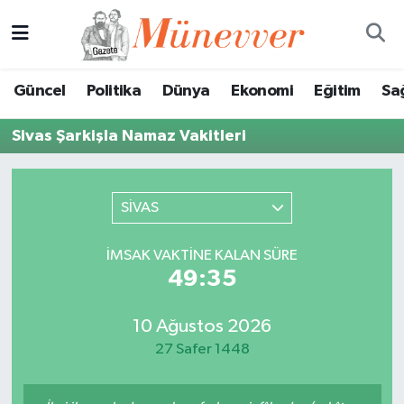
Güncel
Nöbetçi Eczaneler
Güncel
Politika
Dünya
Ekonomi
Eğitim
Sa
Politika
Hava Durumu
Sivas Şarkişla Namaz Vakitleri
Dünya
Trafik Durumu
Ekonomi
Süper Lig Puan Durumu ve Fikstür
SİVAS
Eğitim
Tüm Manşetler
İMSAK VAKTINE KALAN SÜRE
49:35
Sağlık
Son Dakika Haberleri
10 Ağustos 2026
Magazin
Haber Arşivi
27 Safer 1448
Spor