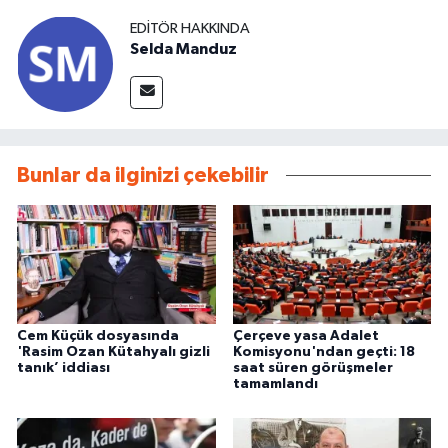
EDITÖR HAKKINDA
Selda Manduz
Bunlar da ilginizi çekebilir
Cem Küçük dosyasında
Çerçeve yasa Adalet
'Rasim Ozan Kütahyalı gizli
Komisyonu'ndan geçti: 18
tanık’ iddiası
saat süren görüşmeler
tamamlandı