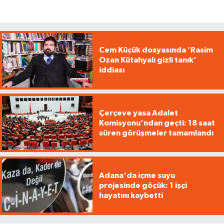
Cem Küçük dosyasında 'Rasim
Ozan Kütahyalı gizli tanık’
iddiası
Çerçeve yasa Adalet
Komisyonu'ndan geçti: 18 saat
süren görüşmeler tamamlandı
Adana'da içme suyu
projesinde göçük: 1 işçi
hayatını kaybetti