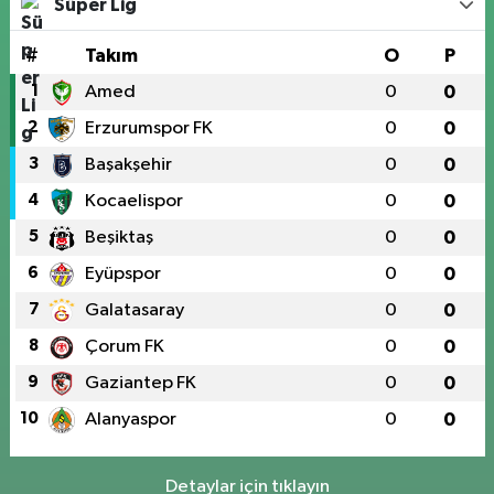
Süper Lig
#
Takım
O
P
1
Amed
0
0
2
Erzurumspor FK
0
0
3
Başakşehir
0
0
4
Kocaelispor
0
0
5
Beşiktaş
0
0
6
Eyüpspor
0
0
7
Galatasaray
0
0
8
Çorum FK
0
0
9
Gaziantep FK
0
0
10
Alanyaspor
0
0
Detaylar için tıklayın