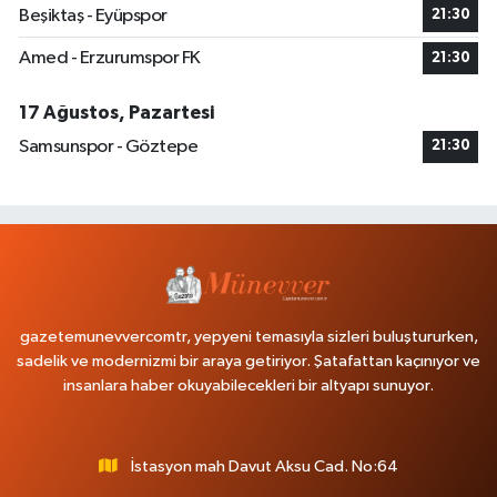
Beşiktaş - Eyüpspor
21:30
Amed - Erzurumspor FK
21:30
17 Ağustos, Pazartesi
Samsunspor - Göztepe
21:30
gazetemunevvercomtr, yepyeni temasıyla sizleri buluştururken,
sadelik ve modernizmi bir araya getiriyor. Şatafattan kaçınıyor ve
insanlara haber okuyabilecekleri bir altyapı sunuyor.
İstasyon mah Davut Aksu Cad. No:64