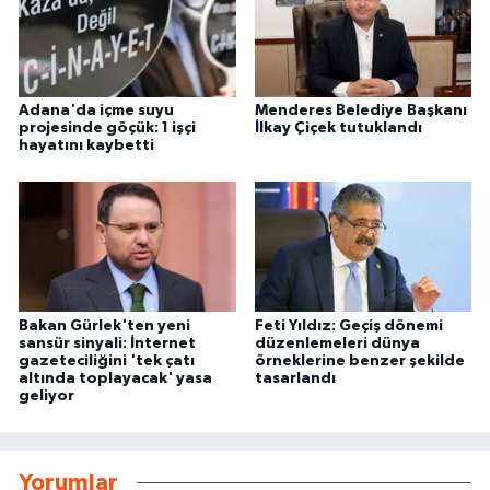
Adana'da içme suyu
Menderes Belediye Başkanı
projesinde göçük: 1 işçi
İlkay Çiçek tutuklandı
hayatını kaybetti
Bakan Gürlek'ten yeni
Feti Yıldız: Geçiş dönemi
sansür sinyali: İnternet
düzenlemeleri dünya
gazeteciliğini 'tek çatı
örneklerine benzer şekilde
altında toplayacak' yasa
tasarlandı
geliyor
Yorumlar