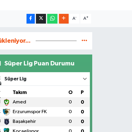
-
+
A
A
ükleniyor...
Süper Lig Puan Durumu
Süper Lig
#
Takım
O
P
1
Amed
0
0
2
Erzurumspor FK
0
0
3
Başakşehir
0
0
4
Kocaelispor
0
0