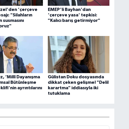
zel'den 'çerçeve
EMEP'li Bayhan'dan
ajı: "Silahların
'çerçeve yasa' tepkisi:
 susmasını
"Kalıcı barış getirmiyor"
oruz"
ız, ‘Millî Dayanışma
Gülistan Doku dosyasında
umsal Bütünleşme
dikkat çeken gelişme! "Delil
lifi'nin ayrıntılarını
karartma" iddiasıyla iki
tutuklama