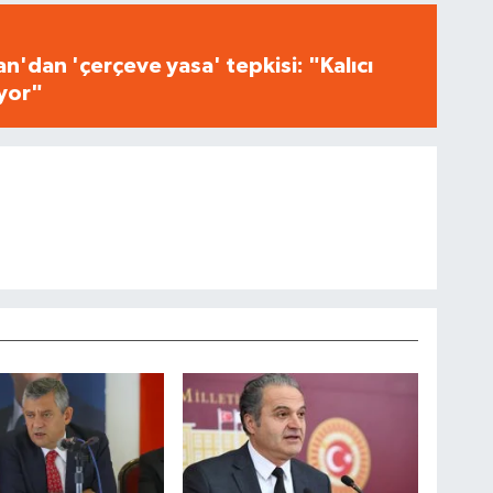
n'dan 'çerçeve yasa' tepkisi: "Kalıcı
iyor"