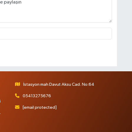
İstasyon mah Davut Aksu Cad. No:64
05413275676
i
[email protected]
r