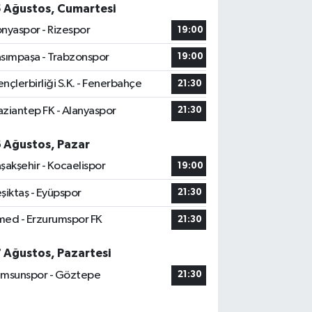
5 Ağustos, Cumartesi
nyaspor - Rizespor
19:00
sımpaşa - Trabzonspor
19:00
nçlerbirliği S.K. - Fenerbahçe
21:30
ziantep FK - Alanyaspor
21:30
6 Ağustos, Pazar
şakşehir - Kocaelispor
19:00
şiktaş - Eyüpspor
21:30
ed - Erzurumspor FK
21:30
7 Ağustos, Pazartesi
msunspor - Göztepe
21:30