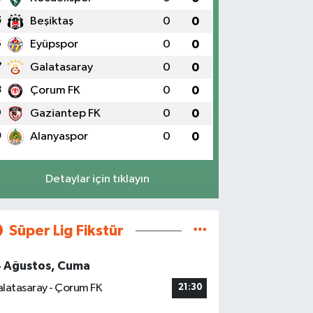
5
Beşiktaş
0
0
6
Eyüpspor
0
0
7
Galatasaray
0
0
8
Çorum FK
0
0
9
Gaziantep FK
0
0
0
Alanyaspor
0
0
Detaylar için tıklayın
Süper Lig Fikstür
4 Ağustos, Cuma
latasaray - Çorum FK
21:30