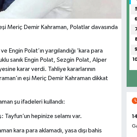
eşi Meriç Demir Kahraman, Polatlar davasında
e Engin Polat’ın yargılandığı ‘kara para
lu sanık Engin Polat, Sezgin Polat, Alper
1
sine karar verdi. Tahliye kararlarının
raman’ın eşi Meriç Demir Kahraman dikkat
man şu ifadeleri kullandı:
ş: Tayfun’un hepinize selamı var.
1
Ga
an kara para aklamadı, yasa dışı bahis