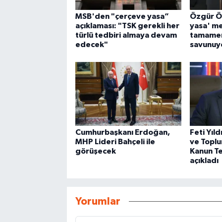
MSB'den "çerçeve yasa”
Özgür Ö
açıklaması: "TSK gerekli her
yasa' mes
türlü tedbiri almaya devam
tamamen
edecek"
savunuy
Cumhurbaşkanı Erdoğan,
Feti Yıld
MHP Lideri Bahçeli ile
ve Topl
görüşecek
Kanun Tek
açıkladı
Yorumlar