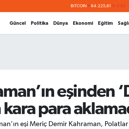
BITCOIN
64.225,61
%-0.63
DOLAR
47,7143
%0.16
Güncel
Politika
Dünya
Ekonomi
Eğitim
Sağl
EURO
55,0317
%-0.02
STERLİN
64,2463
%0.07
GRAM ALTIN
6510.40
%0.45
BİST100
13.799
%70
man’ın eşinden ‘D
m kara para aklama
an’ın eşi Meriç Demir Kahraman, Polatlar 