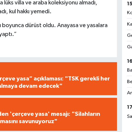
a lüks villa ve araba koleksiyonu almadı,
1
ı, kul hakkı yemedi.
Ko
Ka
ı boyunca dürüst oldu. Anayasa ve yasalara
yaptı.”
Ge
Ga
1
Ba
çeve yasa” açıklaması: "TSK gerekli her
Be
i almaya devam edecek"
Am
1
n 'çerçeve yasa' mesajı: "Silahların
Sa
masını savunuyoruz"