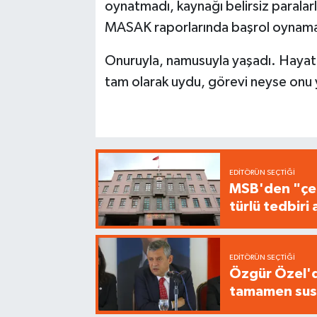
oynatmadı, kaynağı belirsiz paralarl
MASAK raporlarında başrol oynamad
Onuruyla, namusuyla yaşadı. Hayat
tam olarak uydu, görevi neyse onu 
EDITÖRÜN SEÇTIĞI
MSB'den "çer
türlü tedbir
EDITÖRÜN SEÇTIĞI
Özgür Özel'de
tamamen sus