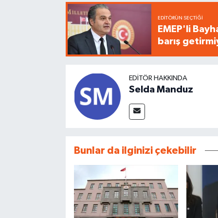
EDITÖRÜN SEÇTIĞI
EMEP'li Bayha
barış getirm
EDITÖR HAKKINDA
Selda Manduz
Bunlar da ilginizi çekebilir