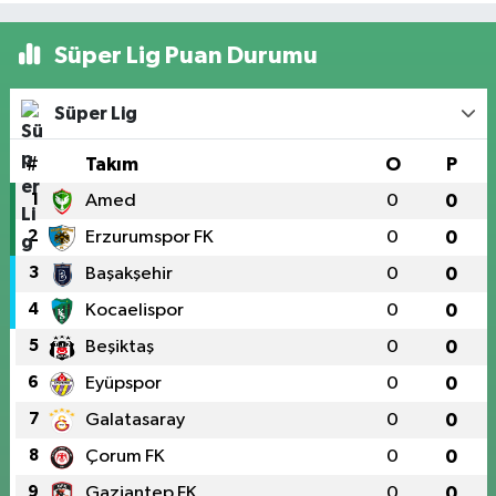
Süper Lig Puan Durumu
Süper Lig
#
Takım
O
P
1
Amed
0
0
2
Erzurumspor FK
0
0
3
Başakşehir
0
0
4
Kocaelispor
0
0
5
Beşiktaş
0
0
6
Eyüpspor
0
0
7
Galatasaray
0
0
8
Çorum FK
0
0
9
Gaziantep FK
0
0