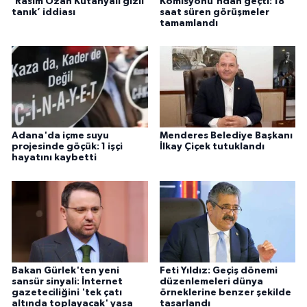
'Rasim Ozan Kütahyalı gizli
Komisyonu'ndan geçti: 18
tanık’ iddiası
saat süren görüşmeler
tamamlandı
Adana'da içme suyu
Menderes Belediye Başkanı
projesinde göçük: 1 işçi
İlkay Çiçek tutuklandı
hayatını kaybetti
Bakan Gürlek'ten yeni
Feti Yıldız: Geçiş dönemi
sansür sinyali: İnternet
düzenlemeleri dünya
gazeteciliğini 'tek çatı
örneklerine benzer şekilde
altında toplayacak' yasa
tasarlandı