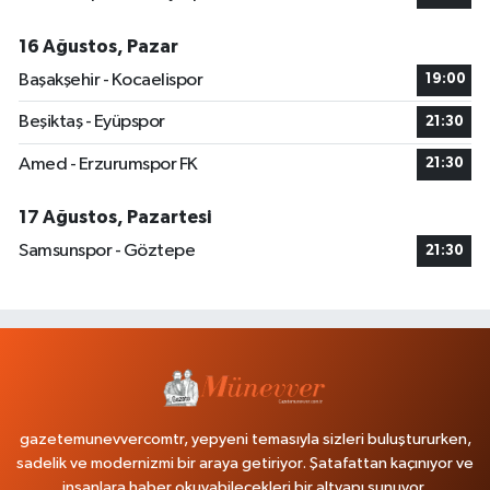
16 Ağustos, Pazar
Başakşehir - Kocaelispor
19:00
Beşiktaş - Eyüpspor
21:30
Amed - Erzurumspor FK
21:30
17 Ağustos, Pazartesi
Samsunspor - Göztepe
21:30
gazetemunevvercomtr, yepyeni temasıyla sizleri buluştururken,
sadelik ve modernizmi bir araya getiriyor. Şatafattan kaçınıyor ve
insanlara haber okuyabilecekleri bir altyapı sunuyor.