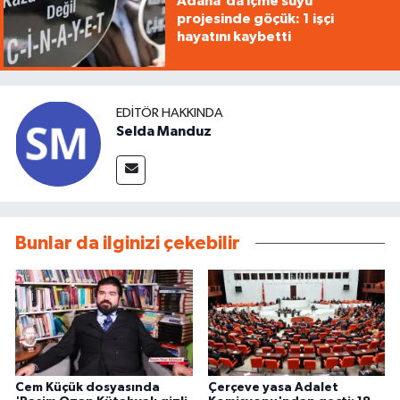
Adana'da içme suyu
projesinde göçük: 1 işçi
hayatını kaybetti
EDITÖR HAKKINDA
Selda Manduz
Bunlar da ilginizi çekebilir
Cem Küçük dosyasında
Çerçeve yasa Adalet