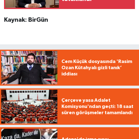
Kaynak: BirGün
Cem Küçük dosyasında 'Rasim
Ozan Kütahyalı gizli tanık’
iddiası
Çerçeve yasa Adalet
Komisyonu'ndan geçti: 18 saat
süren görüşmeler tamamlandı