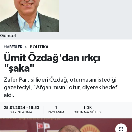
Güncel
HABERLER
POLITIKA
Ümit Özdağ'dan ırkçı
"şaka"
Zafer Partisi lideri Özdağ, oturmasını istediği
gazeteciyi, "Afgan mısın" otur, diyerek hedef
aldı.
25.01.2024 - 16:53
1
1 DK
YAYINLANMA
PAYLAŞIM
OKUNMA SÜRESI