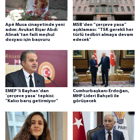
Apê Musa cinayetinde yeni
MSB'den "çerçeve yasa”
adım: Avukat Bişar Abdi
açıklaması: "TSK gerekli her
Alinak'tan faili meçhul
türlü tedbiri almaya devam
dosyası için başvuru
edecek"
EMEP'li Bayhan'dan
Cumhurbaşkanı Erdoğan,
'çerçeve yasa' tepkisi:
MHP Lideri Bahçeli ile
"Kalıcı barış getirmiyor"
görüşecek