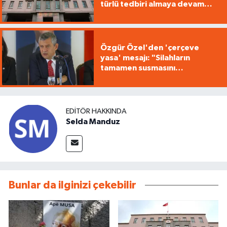
türlü tedbiri almaya devam
edecek"
Özgür Özel'den 'çerçeve
yasa' mesajı: "Silahların
tamamen susmasını
savunuyoruz"
EDITÖR HAKKINDA
Selda Manduz
Bunlar da ilginizi çekebilir