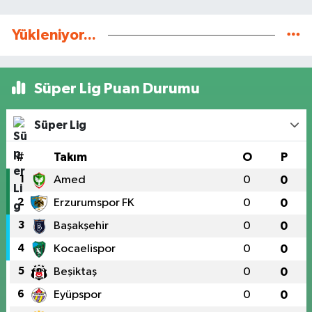
Yükleniyor...
Süper Lig Puan Durumu
Süper Lig
#
Takım
O
P
1
Amed
0
0
2
Erzurumspor FK
0
0
3
Başakşehir
0
0
4
Kocaelispor
0
0
5
Beşiktaş
0
0
6
Eyüpspor
0
0