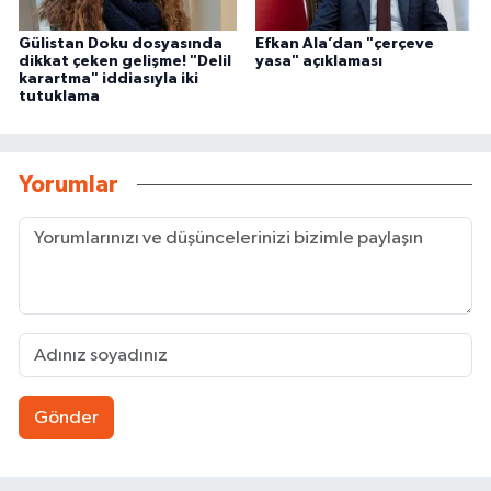
Gülistan Doku dosyasında
Efkan Ala’dan "çerçeve
dikkat çeken gelişme! "Delil
yasa" açıklaması
karartma" iddiasıyla iki
tutuklama
Yorumlar
Gönder