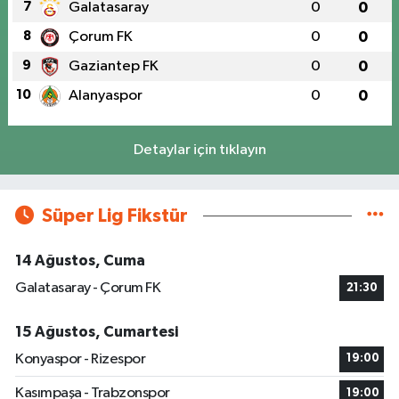
7
Galatasaray
0
0
8
Çorum FK
0
0
9
Gaziantep FK
0
0
10
Alanyaspor
0
0
Detaylar için tıklayın
Süper Lig Fikstür
14 Ağustos, Cuma
Galatasaray - Çorum FK
21:30
15 Ağustos, Cumartesi
Konyaspor - Rizespor
19:00
Kasımpaşa - Trabzonspor
19:00