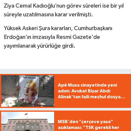
Ziya Cemal Kadıoğlu’nun görev süreleri ise bir yıl
süreyle uzatılmasına karar verilmişti.
Yüksek Askeri Şura kararları, Cumhurbaşkanı
Erdoğan'ın imzasıyla Resmi Gazete'de
yayımlanarak yürürlüğe girdi.
Apê Musa cinayetinde yeni
adım: Avukat Bişar Abdi
Alinak'tan faili meçhul dosyası
için başvuru
MSB'den "çerçeve yasa”
açıklaması: "TSK gerekli her