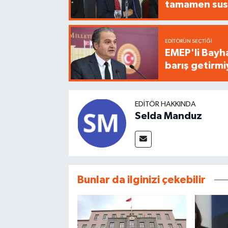
tamamen sus
EDITÖRÜN SEÇTIĞI
EMEP'li Bayha
barış getirm
EDITÖR HAKKINDA
Selda Manduz
Bunlar da ilginizi çekebilir