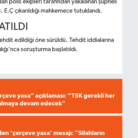
an polis ekipleri tarafından yakalanan şüpheli
dı. E.Ç çıkarıldığı mahkemece tutuklandı.
TILDI
ehdit edildiği öne sürüldü. Tehdit iddialarına
lığı'nca soruşturma başlatıldı.
çeve yasa” açıklaması: "TSK gerekli her
i almaya devam edecek"
n 'çerçeve yasa' mesajı: "Silahların