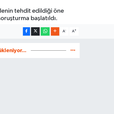
enin tehdit edildiği öne
soruşturma başlatıldı.
-
+
A
A
ükleniyor...