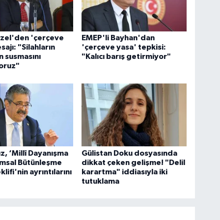
zel'den 'çerçeve
EMEP'li Bayhan'dan
ajı: "Silahların
'çerçeve yasa' tepkisi:
 susmasını
"Kalıcı barış getirmiyor"
oruz"
ız, ‘Millî Dayanışma
Gülistan Doku dosyasında
umsal Bütünleşme
dikkat çeken gelişme! "Delil
lifi'nin ayrıntılarını
karartma" iddiasıyla iki
tutuklama