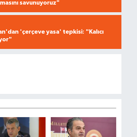
masını savunuyoruz"
n'dan 'çerçeve yasa' tepkisi: "Kalıcı
iyor"