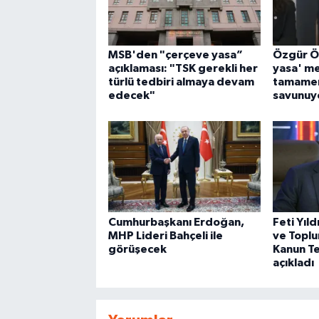
MSB'den "çerçeve yasa”
Özgür Ö
açıklaması: "TSK gerekli her
yasa' mes
türlü tedbiri almaya devam
tamamen
edecek"
savunuy
Cumhurbaşkanı Erdoğan,
Feti Yıld
MHP Lideri Bahçeli ile
ve Topl
görüşecek
Kanun Tek
açıkladı