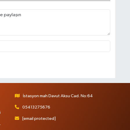
İstasyon mah Davut Aksu Cad. No:64
05413275676
i
[email protected]
r