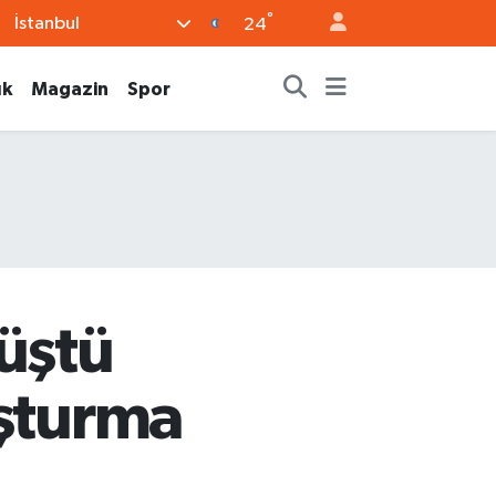
°
İstanbul
24
ık
Magazin
Spor
müştü
uşturma