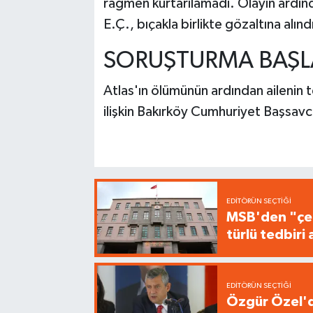
rağmen kurtarılamadı. Olayın ardınd
E.Ç., bıçakla birlikte gözaltına alın
SORUŞTURMA BAŞLA
Atlas'ın ölümünün ardından ailenin t
ilişkin Bakırköy Cumhuriyet Başsavcı
EDITÖRÜN SEÇTIĞI
MSB'den "çer
türlü tedbir
EDITÖRÜN SEÇTIĞI
Özgür Özel'de