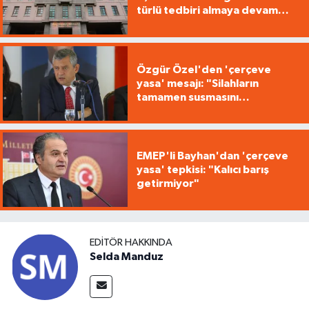
türlü tedbiri almaya devam
edecek"
Özgür Özel'den 'çerçeve
yasa' mesajı: "Silahların
tamamen susmasını
savunuyoruz"
EMEP'li Bayhan'dan 'çerçeve
yasa' tepkisi: "Kalıcı barış
getirmiyor"
EDITÖR HAKKINDA
Selda Manduz