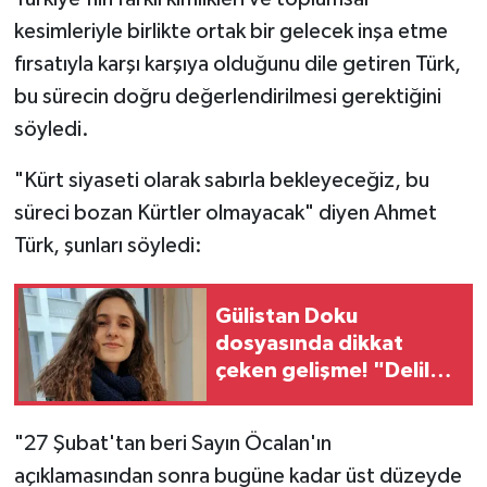
kesimleriyle birlikte ortak bir gelecek inşa etme
fırsatıyla karşı karşıya olduğunu dile getiren Türk,
bu sürecin doğru değerlendirilmesi gerektiğini
söyledi.
"Kürt siyaseti olarak sabırla bekleyeceğiz, bu
süreci bozan Kürtler olmayacak" diyen Ahmet
Türk, şunları söyledi:
Gülistan Doku
dosyasında dikkat
çeken gelişme! "Delil
karartma" iddiasıyla iki
tutuklama
"27 Şubat'tan beri Sayın Öcalan'ın
açıklamasından sonra bugüne kadar üst düzeyde