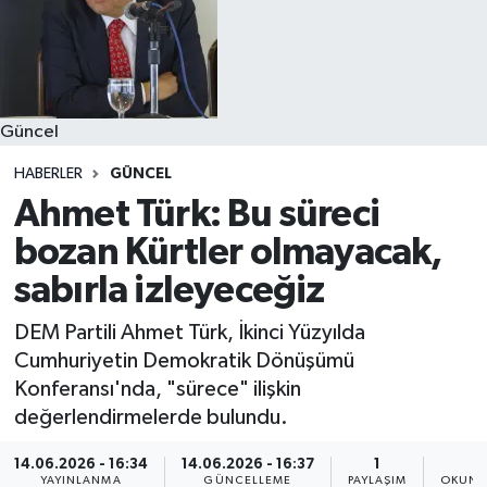
Güncel
HABERLER
GÜNCEL
Ahmet Türk: Bu süreci
bozan Kürtler olmayacak,
sabırla izleyeceğiz
DEM Partili Ahmet Türk, İkinci Yüzyılda
Cumhuriyetin Demokratik Dönüşümü
Konferansı'nda, "sürece" ilişkin
değerlendirmelerde bulundu.
14.06.2026 - 16:34
14.06.2026 - 16:37
1
3
YAYINLANMA
GÜNCELLEME
PAYLAŞIM
OKUNM