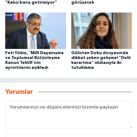
"Kalıcı barış getirmiyor"
görüşecek
Feti Yıldız, ‘Millî Dayanışma
Gülistan Doku dosyasında
ve Toplumsal Bütünleşme
dikkat çeken gelişme! "Delil
Kanun Teklifi'nin
karartma" iddiasıyla iki
ayrıntılarını açıkladı
tutuklama
Yorumlar