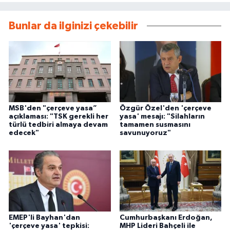
Bunlar da ilginizi çekebilir
MSB'den "çerçeve yasa”
Özgür Özel'den 'çerçeve
açıklaması: "TSK gerekli her
yasa' mesajı: "Silahların
türlü tedbiri almaya devam
tamamen susmasını
edecek"
savunuyoruz"
EMEP'li Bayhan'dan
Cumhurbaşkanı Erdoğan,
'çerçeve yasa' tepkisi:
MHP Lideri Bahçeli ile