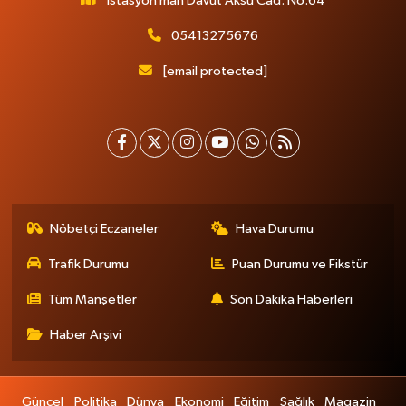
İstasyon mah Davut Aksu Cad. No:64
05413275676
[email protected]
Nöbetçi Eczaneler
Hava Durumu
Trafik Durumu
Puan Durumu ve Fikstür
Tüm Manşetler
Son Dakika Haberleri
Haber Arşivi
Güncel
Politika
Dünya
Ekonomi
Eğitim
Sağlık
Magazin