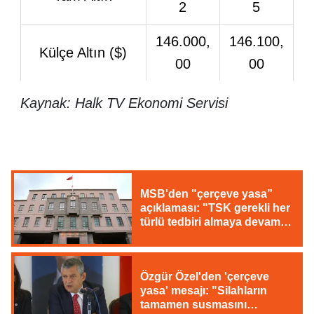
2
5
146.000,
146.100,
Külçe Altın ($)
00
00
Kaynak: Halk TV Ekonomi Servisi
MSB'den "çerçeve yasa”
açıklaması: "TSK gerekli her
türlü tedbiri almaya devam
edecek"
Özgür Özel'den 'çerçeve
yasa' mesajı: "Silahların
tamamen susmasını