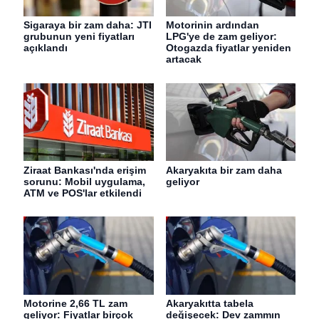
Sigaraya bir zam daha: JTI
Motorinin ardından
grubunun yeni fiyatları
LPG'ye de zam geliyor:
açıklandı
Otogazda fiyatlar yeniden
artacak
Ziraat Bankası'nda erişim
Akaryakıta bir zam daha
sorunu: Mobil uygulama,
geliyor
ATM ve POS'lar etkilendi
Motorine 2,66 TL zam
Akaryakıtta tabela
geliyor: Fiyatlar birçok
değişecek: Dev zammın