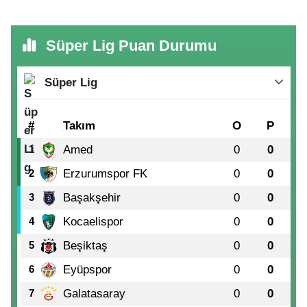
Süper Lig Puan Durumu
Süper Lig
#
Takım
O
P
Amed
0
0
1
Erzurumspor FK
0
0
2
Başakşehir
0
0
3
Kocaelispor
0
0
4
Beşiktaş
0
0
5
Eyüpspor
0
0
6
Galatasaray
0
0
7