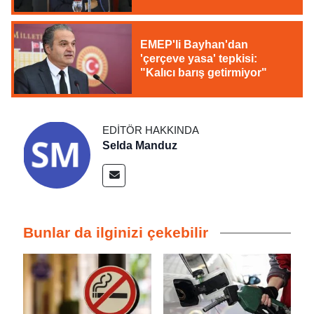
savunuyoruz"
EMEP'li Bayhan'dan
'çerçeve yasa' tepkisi:
"Kalıcı barış getirmiyor"
EDITÖR HAKKINDA
Selda Manduz
Bunlar da ilginizi çekebilir