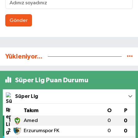
Gönder
Yükleniyor...
Süper Lig Puan Durumu
Süper Lig
#
Takım
O
P
1
Amed
0
0
2
Erzurumspor FK
0
0