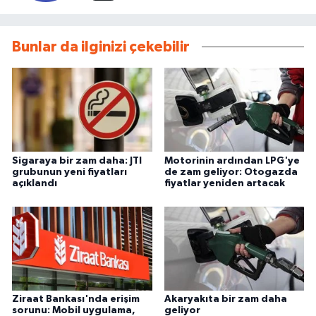
Bunlar da ilginizi çekebilir
Sigaraya bir zam daha: JTI
Motorinin ardından LPG'ye
grubunun yeni fiyatları
de zam geliyor: Otogazda
açıklandı
fiyatlar yeniden artacak
Ziraat Bankası'nda erişim
Akaryakıta bir zam daha
sorunu: Mobil uygulama,
geliyor