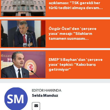
açıklaması: "TSK gerekli her
türlü tedbiri almaya devam
edecek"
Özgür Özel'den 'çerçeve
yasa' mesajı: "Silahların
tamamen susmasını
savunuyoruz"
EMEP'li Bayhan'dan 'çerçeve
yasa' tepkisi: "Kalıcı barış
getirmiyor"
EDITÖR HAKKINDA
Selda Manduz