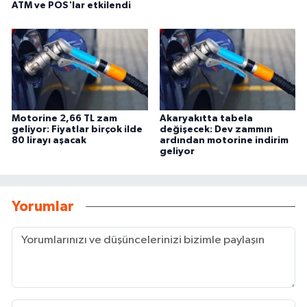
ATM ve POS'lar etkilendi
Motorine 2,66 TL zam
Akaryakıtta tabela
geliyor: Fiyatlar birçok ilde
değişecek: Dev zammın
80 lirayı aşacak
ardından motorine indirim
geliyor
Yorumlar