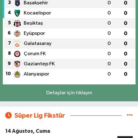
3
Başakşehir
0
0
4
Kocaelispor
0
0
5
Beşiktaş
0
0
6
Eyüpspor
0
0
7
Galatasaray
0
0
8
Çorum FK
0
0
9
Gaziantep FK
0
0
10
Alanyaspor
0
0
Detaylar için tıklayın
Süper Lig Fikstür
14 Ağustos, Cuma