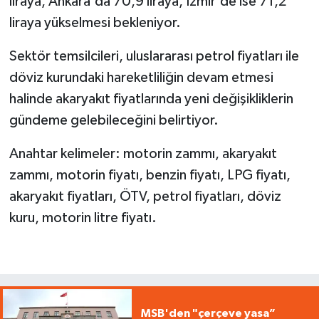
liraya, Ankara'da 70,9 liraya, İzmir'de ise 71,2
liraya yükselmesi bekleniyor.
Sektör temsilcileri, uluslararası petrol fiyatları ile
döviz kurundaki hareketliliğin devam etmesi
halinde akaryakıt fiyatlarında yeni değişikliklerin
gündeme gelebileceğini belirtiyor.
Anahtar kelimeler: motorin zammı, akaryakıt
zammı, motorin fiyatı, benzin fiyatı, LPG fiyatı,
akaryakıt fiyatları, ÖTV, petrol fiyatları, döviz
kuru, motorin litre fiyatı.
MSB'den "çerçeve yasa”