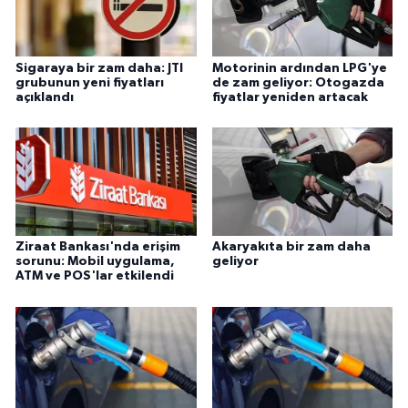
Sigaraya bir zam daha: JTI
Motorinin ardından LPG'ye
grubunun yeni fiyatları
de zam geliyor: Otogazda
açıklandı
fiyatlar yeniden artacak
Ziraat Bankası'nda erişim
Akaryakıta bir zam daha
sorunu: Mobil uygulama,
geliyor
ATM ve POS'lar etkilendi