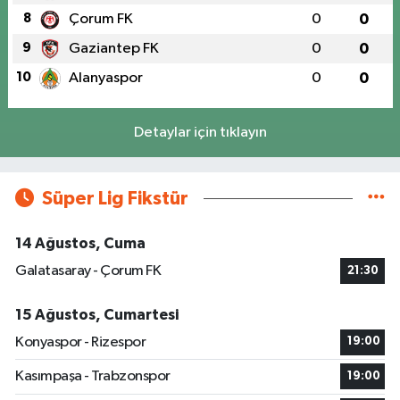
8
Çorum FK
0
0
9
Gaziantep FK
0
0
10
Alanyaspor
0
0
Detaylar için tıklayın
Süper Lig Fikstür
14 Ağustos, Cuma
Galatasaray - Çorum FK
21:30
15 Ağustos, Cumartesi
Konyaspor - Rizespor
19:00
Kasımpaşa - Trabzonspor
19:00