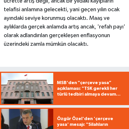
ücrette artış değil, ancak bir yıldaki kayıpların
telafisi anlamına gelecekti, yani geçen yılın ocak
ayındaki seviye korunmuş olacaktı. Maaş ve
aylıklarda gerçek anlamda artış ancak, 'refah payı'
olarak adlandırılan gerçekleşen enflasyonun
üzerindeki zamla mümkün olacaktı.
MSB'den "çerçeve yasa”
açıklaması: "TSK gerekli her
türlü tedbiri almaya devam
edecek"
Özgür Özel'den 'çerçeve
yasa' mesajı: "Silahların