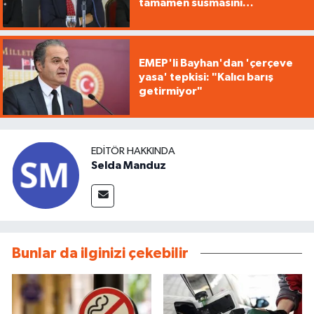
tamamen susmasını
savunuyoruz"
EMEP'li Bayhan'dan 'çerçeve
yasa' tepkisi: "Kalıcı barış
getirmiyor"
EDITÖR HAKKINDA
Selda Manduz
Bunlar da ilginizi çekebilir