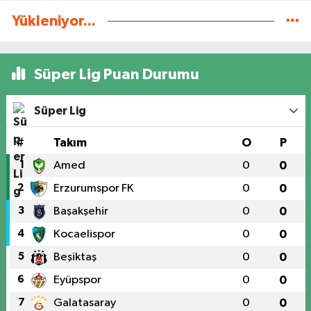
Yükleniyor...
Süper Lig Puan Durumu
Süper Lig
#
Takım
O
P
1
Amed
0
0
2
Erzurumspor FK
0
0
3
Başakşehir
0
0
4
Kocaelispor
0
0
5
Beşiktaş
0
0
6
Eyüpspor
0
0
7
Galatasaray
0
0