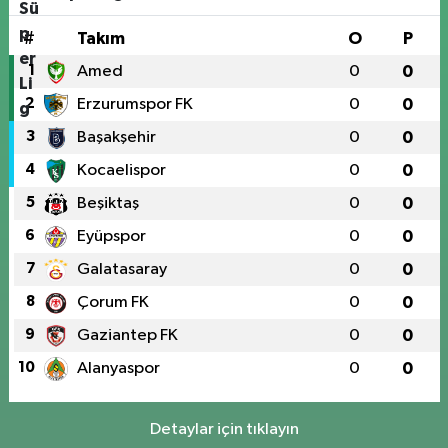
#
Takım
O
P
1
Amed
0
0
2
Erzurumspor FK
0
0
3
Başakşehir
0
0
4
Kocaelispor
0
0
5
Beşiktaş
0
0
6
Eyüpspor
0
0
7
Galatasaray
0
0
8
Çorum FK
0
0
9
Gaziantep FK
0
0
10
Alanyaspor
0
0
Detaylar için tıklayın