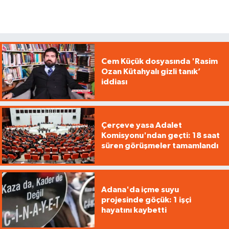
Cem Küçük dosyasında 'Rasim
Ozan Kütahyalı gizli tanık’
iddiası
Çerçeve yasa Adalet
Komisyonu'ndan geçti: 18 saat
süren görüşmeler tamamlandı
Adana'da içme suyu
projesinde göçük: 1 işçi
hayatını kaybetti