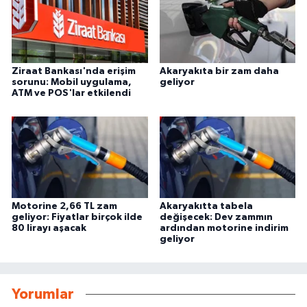
Ziraat Bankası'nda erişim
Akaryakıta bir zam daha
sorunu: Mobil uygulama,
geliyor
ATM ve POS'lar etkilendi
Motorine 2,66 TL zam
Akaryakıtta tabela
geliyor: Fiyatlar birçok ilde
değişecek: Dev zammın
80 lirayı aşacak
ardından motorine indirim
geliyor
Yorumlar