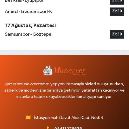
Beşiktaş - Eyüpspor
21:30
Amed - Erzurumspor FK
21:30
17 Ağustos, Pazartesi
Samsunspor - Göztepe
21:30
gazetemunevvercomtr, yepyeni temasıyla sizleri buluştururken,
sadelik ve modernizmi bir araya getiriyor. Şatafattan kaçınıyor ve
insanlara haber okuyabilecekleri bir altyapı sunuyor.
İstasyon mah Davut Aksu Cad. No:64
05413275676