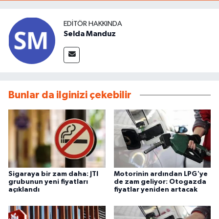
EDITÖR HAKKINDA
Selda Manduz
Bunlar da ilginizi çekebilir
Sigaraya bir zam daha: JTI
Motorinin ardından LPG'ye
grubunun yeni fiyatları
de zam geliyor: Otogazda
açıklandı
fiyatlar yeniden artacak