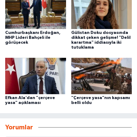
Cumhurbaşkanı Erdoğan,
Gülistan Doku dosyasında
MHP Lideri Bahçeli ile
dikkat çeken gelişme! "Delil
görüşecek
karartma" iddiasıyla iki
tutuklama
Efkan Ala’dan "çerçeve
"Çerçeve yasa"nın kapsamı
yasa" açıklaması
belli oldu
Yorumlar