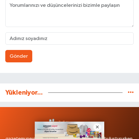
Gönder
Yükleniyor...
gazetemunevvercomtr, yepyeni temasıyla sizleri buluştururken,