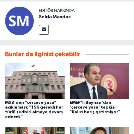
EDITÖR HAKKINDA
Selda Manduz
Bunlar da ilginizi çekebilir
MSB'den "çerçeve yasa”
EMEP'li Bayhan'dan
açıklaması: "TSK gerekli her
'çerçeve yasa' tepkisi:
türlü tedbiri almaya devam
"Kalıcı barış getirmiyor"
edecek"