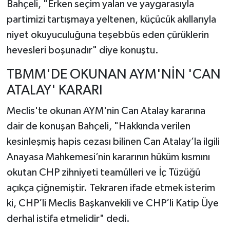
Bahçeli, "Erken seçim yalan ve yaygarasıyla
partimizi tartışmaya yeltenen, küçücük akıllarıyla
niyet okuyuculuğuna teşebbüs eden çürüklerin
hevesleri boşunadır" diye konuştu.
TBMM'DE OKUNAN AYM'NİN 'CAN
ATALAY' KARARI
Meclis'te okunan AYM'nin Can Atalay kararına
dair de konuşan Bahçeli, "Hakkında verilen
kesinleşmiş hapis cezası bilinen Can Atalay’la ilgili
Anayasa Mahkemesi’nin kararının hüküm kısmını
okutan CHP zihniyeti teamülleri ve İç Tüzüğü
açıkça çiğnemiştir. Tekraren ifade etmek isterim
ki, CHP’li Meclis Başkanvekili ve CHP’li Katip Üye
derhal istifa etmelidir" dedi.