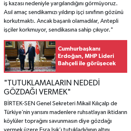
iş kazası nedeniyle yargılandığını görmüyoruz.
Asıl amaç sendikamızı yıldırıp işçi sınıfının gözünü
korkutmaktı. Ancak başarılı olamadılar, Antepli
işçiler korkmuyor, sendikasına sahip çıkıyor."
Cumhurbaşkanı
Erdoğan, MHP Lideri
Bahçeli ile görüşecek
"TUTUKLAMALARIN NEDEDİ
GÖZDAĞI VERMEK"
BİRTEK-SEN Genel Sekreteri Mikail Kılıçalp de
Türkiye’nin yarısını madenlere ruhsatlayan iktidarın
köylüler toprağını savunmasın diye gözdağı
vermek üzere Esra Işık’ı tutukladığının altını