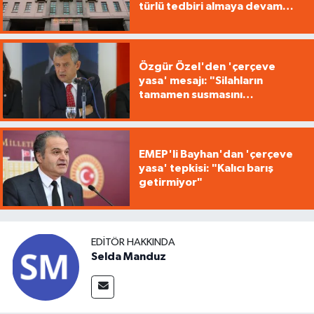
türlü tedbiri almaya devam
edecek"
Özgür Özel'den 'çerçeve
yasa' mesajı: "Silahların
tamamen susmasını
savunuyoruz"
EMEP'li Bayhan'dan 'çerçeve
yasa' tepkisi: "Kalıcı barış
getirmiyor"
EDITÖR HAKKINDA
Selda Manduz