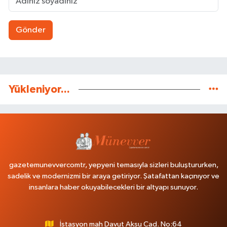
Gönder
Yükleniyor...
gazetemunevvercomtr, yepyeni temasıyla sizleri buluştururken,
sadelik ve modernizmi bir araya getiriyor. Şatafattan kaçınıyor ve
insanlara haber okuyabilecekleri bir altyapı sunuyor.
İstasyon mah Davut Aksu Cad. No:64