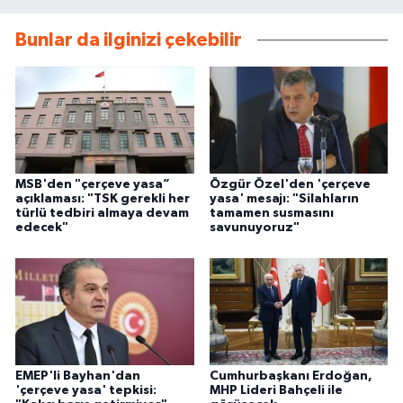
Bunlar da ilginizi çekebilir
MSB'den "çerçeve yasa”
Özgür Özel'den 'çerçeve
açıklaması: "TSK gerekli her
yasa' mesajı: "Silahların
türlü tedbiri almaya devam
tamamen susmasını
edecek"
savunuyoruz"
EMEP'li Bayhan'dan
Cumhurbaşkanı Erdoğan,
'çerçeve yasa' tepkisi:
MHP Lideri Bahçeli ile