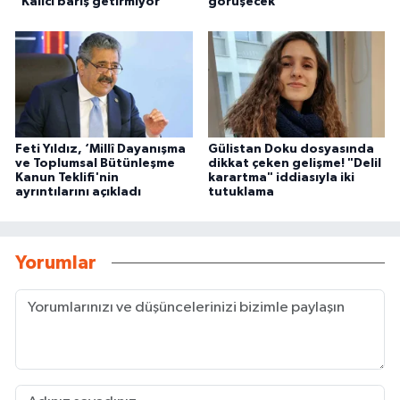
"Kalıcı barış getirmiyor"
görüşecek
Feti Yıldız, ‘Millî Dayanışma
Gülistan Doku dosyasında
ve Toplumsal Bütünleşme
dikkat çeken gelişme! "Delil
Kanun Teklifi'nin
karartma" iddiasıyla iki
ayrıntılarını açıkladı
tutuklama
Yorumlar