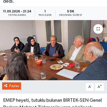
dedi.
11.05.2026 - 21:24
1
5 DK
YAYINLANMA
PAYLAŞIM
OKUNMA SÜRESI
Paylaş
-
+
A
A
EMEP heyeti, tutuklu bulunan BİRTEK-SEN Genel