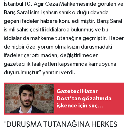
İstanbul 10. Ağır Ceza Mahkemesinde görülen ve
Barış Saral isimli şahsın sanık olduğu davada
geçen ifadeler habere konu edilmiştir. Barış Saral
isimli şahıs çeşitli iddialarda bulunmuş ve bu
iddialar da mahkeme tutanağına geçmiştir. Haber
de hiçbir özel yorum olmaksızın duruşmadaki
ifadeler çarpıtılmadan, değiştirilmeden
gazetecilik faaliyetleri kapsamında kamuoyuna
duyurulmuştur" yanıtını verdi.
Gazeteci Hazar
Dost’tan gözaltında
işkence için suç
duyurusu
'DURUŞMA TUTANAĞINA HERKES