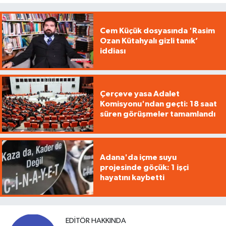
Cem Küçük dosyasında 'Rasim
Ozan Kütahyalı gizli tanık’
iddiası
Çerçeve yasa Adalet
Komisyonu'ndan geçti: 18 saat
süren görüşmeler tamamlandı
Adana'da içme suyu
projesinde göçük: 1 işçi
hayatını kaybetti
EDITÖR HAKKINDA