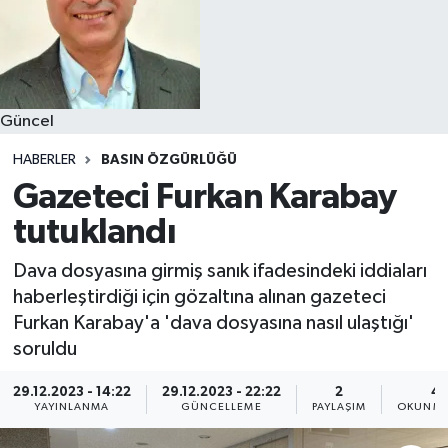
Güncel
HABERLER
BASIN ÖZGÜRLÜĞÜ
Gazeteci Furkan Karabay
tutuklandı
Dava dosyasına girmiş sanık ifadesindeki iddiaları
haberleştirdiği için gözaltına alınan gazeteci
Furkan Karabay'a 'dava dosyasına nasıl ulaştığı'
soruldu
29.12.2023 - 14:22
29.12.2023 - 22:22
2
4 
YAYINLANMA
GÜNCELLEME
PAYLAŞIM
OKUNMA