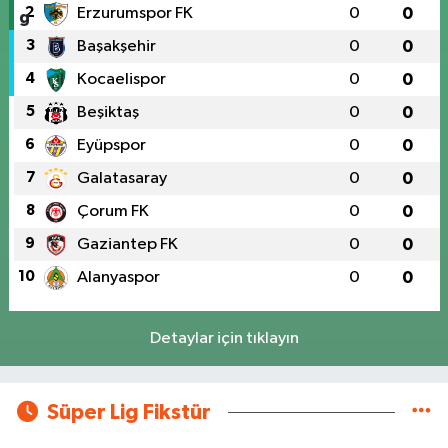
2
Erzurumspor FK
0
0
3
Başakşehir
0
0
4
Kocaelispor
0
0
5
Beşiktaş
0
0
6
Eyüpspor
0
0
7
Galatasaray
0
0
8
Çorum FK
0
0
9
Gaziantep FK
0
0
10
Alanyaspor
0
0
Detaylar için tıklayın
Süper Lig Fikstür