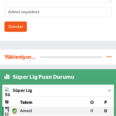
Gönder
Yükleniyor...
Süper Lig Puan Durumu
Süper Lig
#
Takım
O
P
1
Amed
0
0