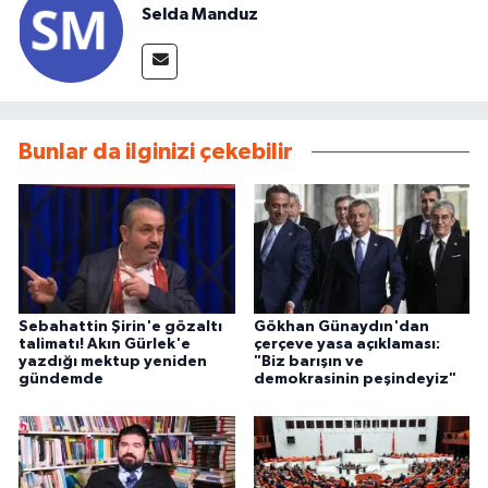
Selda Manduz
Bunlar da ilginizi çekebilir
Sebahattin Şirin'e gözaltı
Gökhan Günaydın'dan
talimatı! Akın Gürlek'e
çerçeve yasa açıklaması:
yazdığı mektup yeniden
"Biz barışın ve
gündemde
demokrasinin peşindeyiz"