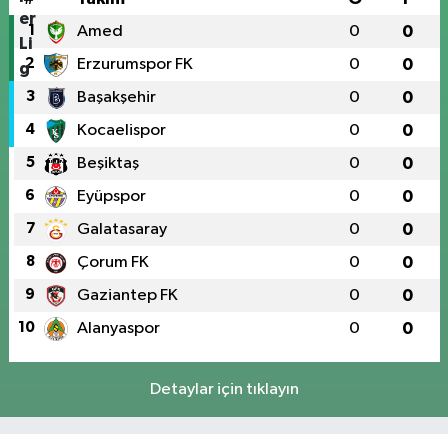
1
Amed
0
0
2
Erzurumspor FK
0
0
3
Başakşehir
0
0
4
Kocaelispor
0
0
5
Beşiktaş
0
0
6
Eyüpspor
0
0
7
Galatasaray
0
0
8
Çorum FK
0
0
9
Gaziantep FK
0
0
10
Alanyaspor
0
0
Detaylar için tıklayın