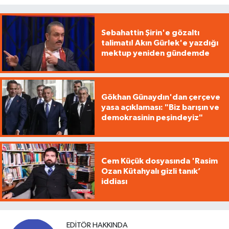
Sebahattin Şirin'e gözaltı
talimatı! Akın Gürlek'e yazdığı
mektup yeniden gündemde
Gökhan Günaydın'dan çerçeve
yasa açıklaması: "Biz barışın ve
demokrasinin peşindeyiz"
Cem Küçük dosyasında 'Rasim
Ozan Kütahyalı gizli tanık’
iddiası
EDITÖR HAKKINDA