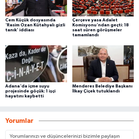
Cem Küçük dosyasında
Çerçeve yasa Adalet
'Rasim Ozan Kütahyalı gizli
Komisyonu'ndan geçti: 18
tanık’ iddiası
saat süren görüşmeler
tamamlandı
Adana'da içme suyu
Menderes Belediye Başkanı
projesinde göçük: 1 işçi
İlkay Çiçek tutuklandı
hayatını kaybetti
Yorumlar