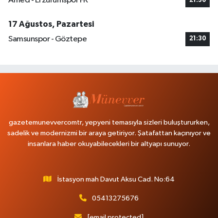
Amed - Erzurumspor FK
21:30
17 Ağustos, Pazartesi
Samsunspor - Göztepe
21:30
gazetemunevvercomtr, yepyeni temasıyla sizleri buluştururken,
sadelik ve modernizmi bir araya getiriyor. Şatafattan kaçınıyor ve
insanlara haber okuyabilecekleri bir altyapı sunuyor.
İstasyon mah Davut Aksu Cad. No:64
05413275676
[email protected]