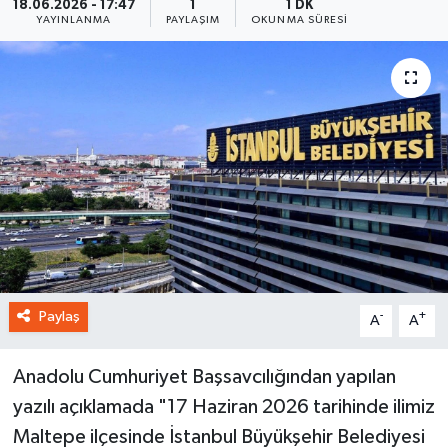
18.06.2026 - 17:47
1
1 DK
YAYINLANMA
PAYLAŞIM
OKUNMA SÜRESI
Paylaş
-
+
A
A
Anadolu Cumhuriyet Başsavcılığından yapılan
yazılı açıklamada "17 Haziran 2026 tarihinde ilimiz
Maltepe ilçesinde İstanbul Büyükşehir Belediyesi