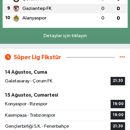
9
Gaziantep FK
0
0
10
Alanyaspor
0
0
Detaylar için tıklayın
Süper Lig Fikstür
14 Ağustos, Cuma
Galatasaray - Çorum FK
21:30
15 Ağustos, Cumartesi
Konyaspor - Rizespor
19:00
Kasımpaşa - Trabzonspor
19:00
Gençlerbirliği S.K. - Fenerbahçe
21:30