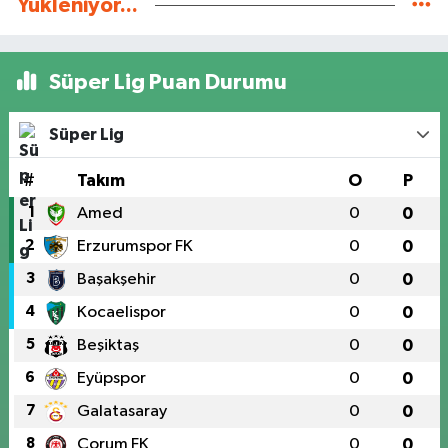
Yükleniyor...
Süper Lig Puan Durumu
Süper Lig
#
Takım
O
P
1
Amed
0
0
2
Erzurumspor FK
0
0
3
Başakşehir
0
0
4
Kocaelispor
0
0
5
Beşiktaş
0
0
6
Eyüpspor
0
0
7
Galatasaray
0
0
8
Çorum FK
0
0