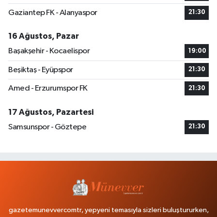
Gaziantep FK - Alanyaspor
21:30
16 Ağustos, Pazar
Başakşehir - Kocaelispor
19:00
Beşiktaş - Eyüpspor
21:30
Amed - Erzurumspor FK
21:30
17 Ağustos, Pazartesi
Samsunspor - Göztepe
21:30
gazetemunevvercomtr, yepyeni temasıyla sizleri buluştururken,