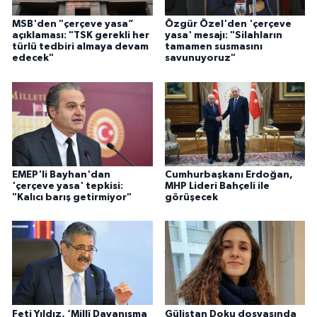
MSB'den "çerçeve yasa”
Özgür Özel'den 'çerçeve
açıklaması: "TSK gerekli her
yasa' mesajı: "Silahların
türlü tedbiri almaya devam
tamamen susmasını
edecek"
savunuyoruz"
EMEP'li Bayhan'dan
Cumhurbaşkanı Erdoğan,
'çerçeve yasa' tepkisi:
MHP Lideri Bahçeli ile
"Kalıcı barış getirmiyor"
görüşecek
Feti Yıldız, ‘Millî Dayanışma
Gülistan Doku dosyasında