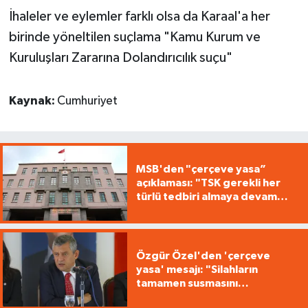
İhaleler ve eylemler farklı olsa da Karaal'a her
birinde yöneltilen suçlama "Kamu Kurum ve
Kuruluşları Zararına Dolandırıcılık suçu"
Kaynak:
Cumhuriyet
MSB'den "çerçeve yasa”
açıklaması: "TSK gerekli her
türlü tedbiri almaya devam
edecek"
Özgür Özel'den 'çerçeve
yasa' mesajı: "Silahların
tamamen susmasını
savunuyoruz"