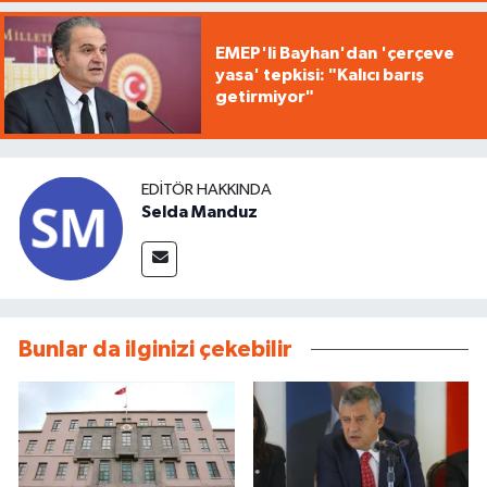
EMEP'li Bayhan'dan 'çerçeve
yasa' tepkisi: "Kalıcı barış
getirmiyor"
EDITÖR HAKKINDA
Selda Manduz
Bunlar da ilginizi çekebilir