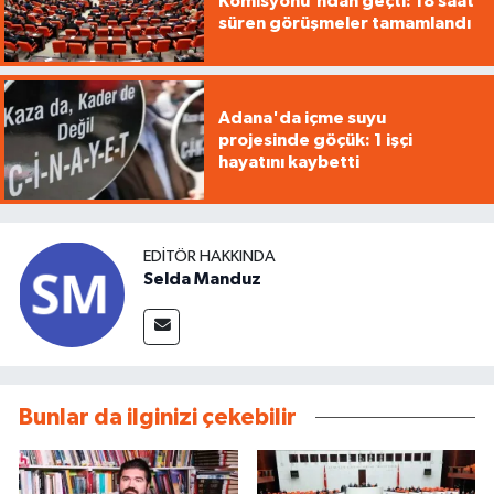
Komisyonu'ndan geçti: 18 saat
süren görüşmeler tamamlandı
Adana'da içme suyu
projesinde göçük: 1 işçi
hayatını kaybetti
EDITÖR HAKKINDA
Selda Manduz
Bunlar da ilginizi çekebilir