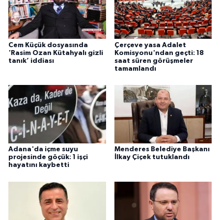
Cem Küçük dosyasında
Çerçeve yasa Adalet
'Rasim Ozan Kütahyalı gizli
Komisyonu'ndan geçti: 18
tanık’ iddiası
saat süren görüşmeler
tamamlandı
Adana'da içme suyu
Menderes Belediye Başkanı
projesinde göçük: 1 işçi
İlkay Çiçek tutuklandı
hayatını kaybetti