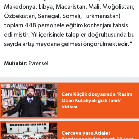
Makedonya, Libya, Macaristan, Mali, Moğolistan,
Özbekistan, Senegal, Somali, Türkmenistan)
toplam 448 personele eğitim kontenjanı tahsis
edilmiştir. Yıl içerisinde talepler doğrultusunda bu
sayıda artış meydana gelmesi öngörülmektedir."
Muhabir:
Evrensel
Cem Küçük dosyasında 'Rasim
Ozan Kütahyalı gizli tanık’
iddiası
Çerçeve yasa Adalet