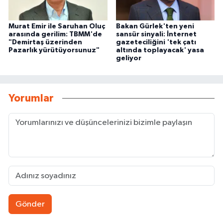
Murat Emir ile Saruhan Oluç
Bakan Gürlek'ten yeni
arasında gerilim: TBMM'de
sansür sinyali: İnternet
"Demirtaş üzerinden
gazeteciliğini 'tek çatı
Pazarlık yürütüyorsunuz"
altında toplayacak' yasa
geliyor
Yorumlar
Gönder