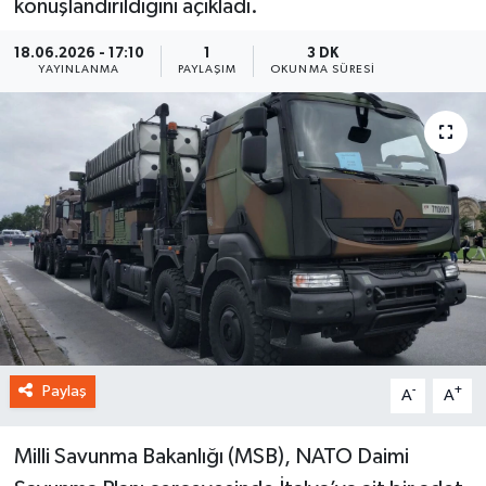
konuşlandırıldığını açıkladı.
18.06.2026 - 17:10
1
3 DK
YAYINLANMA
PAYLAŞIM
OKUNMA SÜRESI
Paylaş
-
+
A
A
Milli Savunma Bakanlığı (MSB), NATO Daimi