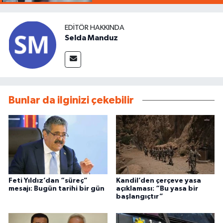
EDITÖR HAKKINDA
Selda Manduz
Bunlar da ilginizi çekebilir
Feti Yıldız’dan “süreç”
Kandil’den çerçeve yasa
mesajı: Bugün tarihi bir gün
açıklaması: “Bu yasa bir
başlangıçtır”