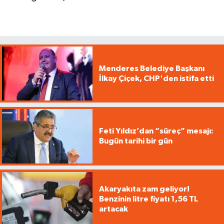
Menderes Belediye Başkanı
İlkay Çiçek, CHP'den istifa etti
Feti Yıldız’dan “süreç” mesajı:
Bugün tarihi bir gün
Akaryakıta zam geliyor!
Benzinin litre fiyatı 1,56 TL
artacak