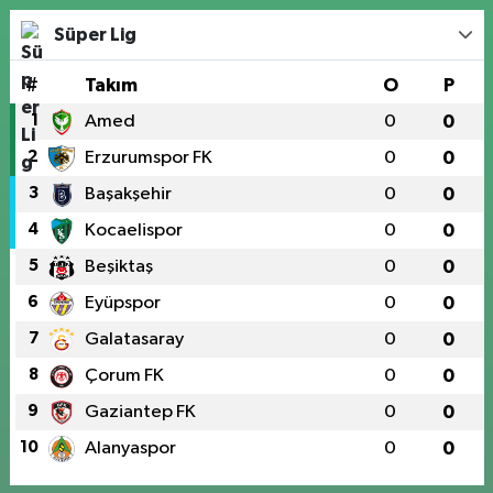
Süper Lig
#
Takım
O
P
1
Amed
0
0
2
Erzurumspor FK
0
0
3
Başakşehir
0
0
4
Kocaelispor
0
0
5
Beşiktaş
0
0
6
Eyüpspor
0
0
7
Galatasaray
0
0
8
Çorum FK
0
0
9
Gaziantep FK
0
0
10
Alanyaspor
0
0