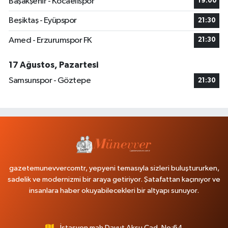
Başakşehir - Kocaelispor
19:00
Beşiktaş - Eyüpspor
21:30
Amed - Erzurumspor FK
21:30
17 Ağustos, Pazartesi
Samsunspor - Göztepe
21:30
gazetemunevvercomtr, yepyeni temasıyla sizleri buluştururken,
sadelik ve modernizmi bir araya getiriyor. Şatafattan kaçınıyor ve
insanlara haber okuyabilecekleri bir altyapı sunuyor.
İstasyon mah Davut Aksu Cad. No:64