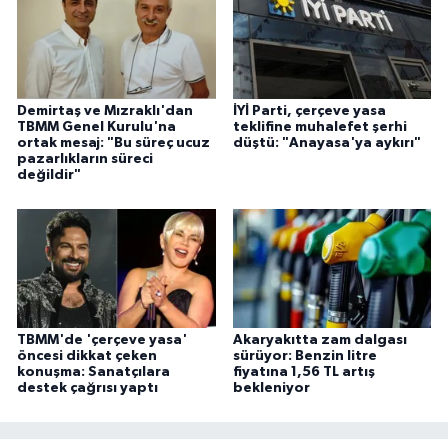
Demirtaş ve Mızraklı'dan
İYİ Parti, çerçeve yasa
TBMM Genel Kurulu'na
teklifine muhalefet şerhi
ortak mesaj: "Bu süreç ucuz
düştü: "Anayasa'ya aykırı"
pazarlıkların süreci
değildir"
TBMM'de 'çerçeve yasa'
Akaryakıtta zam dalgası
öncesi dikkat çeken
sürüyor: Benzin litre
konuşma: Sanatçılara
fiyatına 1,56 TL artış
destek çağrısı yaptı
bekleniyor