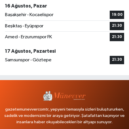
16 Ağustos, Pazar
Başakşehir - Kocaelispor
19:00
Beşiktaş - Eyüpspor
21:30
Amed - Erzurumspor FK
21:30
17 Ağustos, Pazartesi
Samsunspor - Göztepe
21:30
gazetemunevvercomtr, yepyeni temasıyla sizleri buluştururken,
sadelik ve modernizmi bir araya getiriyor. Şatafattan kaçınıyor ve
insanlara haber okuyabilecekleri bir altyapı sunuyor.