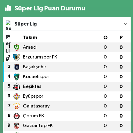
Süper Lig Puan Durumu
Süper Lig
#
Takım
O
P
1
Amed
0
0
2
Erzurumspor FK
0
0
3
Başakşehir
0
0
4
Kocaelispor
0
0
5
Beşiktaş
0
0
6
Eyüpspor
0
0
7
Galatasaray
0
0
8
Çorum FK
0
0
9
Gaziantep FK
0
0