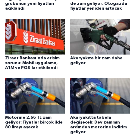
grubunun yeni fiyatları
de zam geliyor: Otogazda
açıklandı
fiyatlar yeniden artacak
Ziraat Bankası'nda erişim
Akaryakıta bir zam daha
sorunu: Mobil uygulama,
geliyor
ATM ve POS'lar etkilendi
Motorine 2,66 TL zam
Akaryakıtta tabela
geliyor: Fiyatlar birçok ilde
değişecek: Dev zammın
80 lirayı aşacak
ardından motorine indirim
geliyor