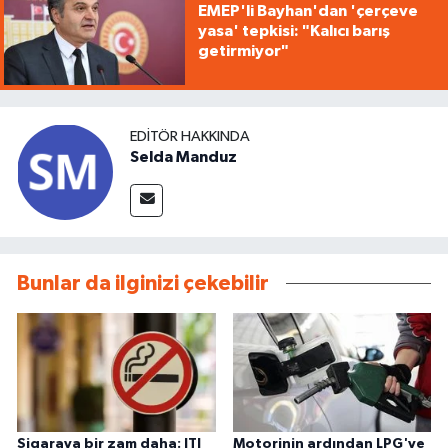
EMEP'li Bayhan'dan 'çerçeve
yasa' tepkisi: "Kalıcı barış
getirmiyor"
EDITÖR HAKKINDA
Selda Manduz
Bunlar da ilginizi çekebilir
Sigaraya bir zam daha: JTI
Motorinin ardından LPG'ye