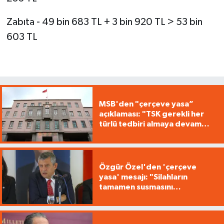
Zabıta - 49 bin 683 TL + 3 bin 920 TL > 53 bin
603 TL
MSB'den "çerçeve yasa”
açıklaması: "TSK gerekli her
türlü tedbiri almaya devam
edecek"
Özgür Özel'den 'çerçeve
yasa' mesajı: "Silahların
tamamen susmasını
savunuyoruz"