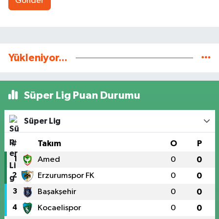
Gönder
Yükleniyor...
Süper Lig Puan Durumu
Süper Lig
#
Takım
O
P
1
Amed
0
0
2
Erzurumspor FK
0
0
3
Başakşehir
0
0
4
Kocaelispor
0
0