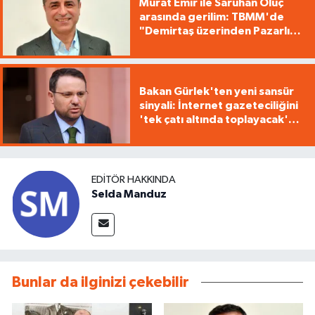
Murat Emir ile Saruhan Oluç
arasında gerilim: TBMM'de
"Demirtaş üzerinden Pazarlık
yürütüyorsunuz"
Bakan Gürlek'ten yeni sansür
sinyali: İnternet gazeteciliğini
'tek çatı altında toplayacak'
yasa geliyor
EDITÖR HAKKINDA
Selda Manduz
Bunlar da ilginizi çekebilir