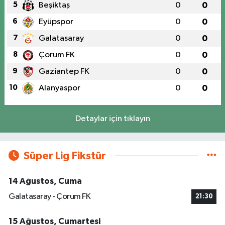
5
Beşiktaş
0
0
6
Eyüpspor
0
0
7
Galatasaray
0
0
8
Çorum FK
0
0
9
Gaziantep FK
0
0
10
Alanyaspor
0
0
Detaylar için tıklayın
Süper Lig Fikstür
14 Ağustos, Cuma
Galatasaray - Çorum FK
21:30
15 Ağustos, Cumartesi