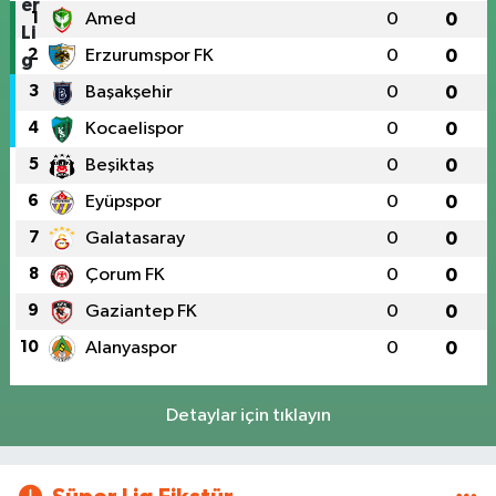
1
Amed
0
0
2
Erzurumspor FK
0
0
3
Başakşehir
0
0
4
Kocaelispor
0
0
5
Beşiktaş
0
0
6
Eyüpspor
0
0
7
Galatasaray
0
0
8
Çorum FK
0
0
9
Gaziantep FK
0
0
10
Alanyaspor
0
0
Detaylar için tıklayın