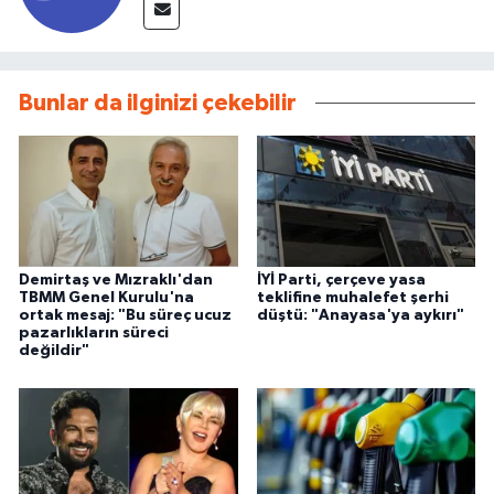
Bunlar da ilginizi çekebilir
Demirtaş ve Mızraklı'dan
İYİ Parti, çerçeve yasa
TBMM Genel Kurulu'na
teklifine muhalefet şerhi
ortak mesaj: "Bu süreç ucuz
düştü: "Anayasa'ya aykırı"
pazarlıkların süreci
değildir"