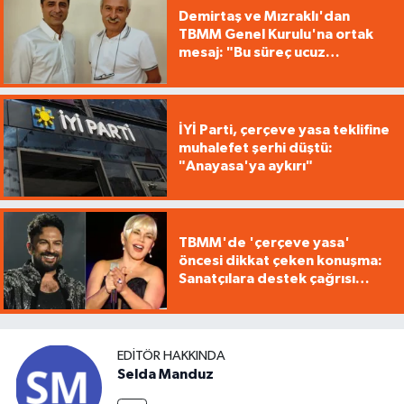
Demirtaş ve Mızraklı'dan
TBMM Genel Kurulu'na ortak
mesaj: "Bu süreç ucuz
pazarlıkların süreci değildir"
İYİ Parti, çerçeve yasa teklifine
muhalefet şerhi düştü:
"Anayasa'ya aykırı"
TBMM'de 'çerçeve yasa'
öncesi dikkat çeken konuşma:
Sanatçılara destek çağrısı
yaptı
EDITÖR HAKKINDA
Selda Manduz