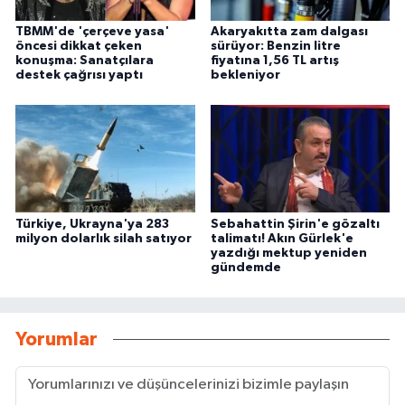
TBMM'de 'çerçeve yasa'
Akaryakıtta zam dalgası
öncesi dikkat çeken
sürüyor: Benzin litre
konuşma: Sanatçılara
fiyatına 1,56 TL artış
destek çağrısı yaptı
bekleniyor
Türkiye, Ukrayna'ya 283
Sebahattin Şirin'e gözaltı
milyon dolarlık silah satıyor
talimatı! Akın Gürlek'e
yazdığı mektup yeniden
gündemde
Yorumlar