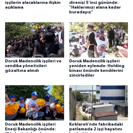
işçilerin alacaklarına ilişkin
direnişi 5'inci gününde:
açıklama
"Haklarımızı alana kadar
buradayız"
Doruk Madencilik işçileri ve
Doruk Madencilik işçileri
sendika yöneticileri
yeniden eylemde: Holding
gözaltına alındı
binası önünde kendilerini
zincirlediler
Doruk Madencilik işçileri
Kırklareli’nde fabrikadaki
Enerji Bakanlığı önünde:
patlamada 2 işçi hayatını