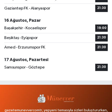
Gaziantep FK - Alanyaspor
21:30
16 Ağustos, Pazar
Başakşehir - Kocaelispor
19:00
Beşiktaş - Eyüpspor
21:30
Amed - Erzurumspor FK
21:30
17 Ağustos, Pazartesi
Samsunspor - Göztepe
21:30
gazetemunevvercomtr, yepyeni temasıyla sizleri buluştururken,