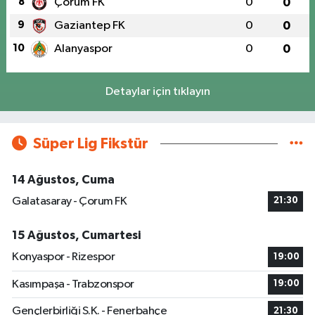
8
Çorum FK
0
0
9
Gaziantep FK
0
0
10
Alanyaspor
0
0
Detaylar için tıklayın
Süper Lig Fikstür
14 Ağustos, Cuma
Galatasaray - Çorum FK
21:30
15 Ağustos, Cumartesi
Konyaspor - Rizespor
19:00
Kasımpaşa - Trabzonspor
19:00
Gençlerbirliği S.K. - Fenerbahçe
21:30