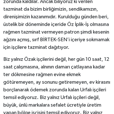
zorunda kaldılar. Ancak biliyoruz ki verilen
tazminat da bizim birliğimizin, sendikamızın,
direnişimizin kazanımıdır. Kurulduğu günden beri,
üstelik bir döneminde içeride Öz İplik-İş olmasına
rağmen tazminat vermeyen patron şimdi kesenin
ağzını açmış, sırf BİRTEK-SEN’i içeriye sokmamak
için işçilere tazminat dağıtıyor.
Biz yalnız Özak işçilerini değil, her gün 10 saat, 12
saat çalışmasına, alnının damarı çatlayana kadar
ter dökmesine rağmen evine ekmek
götüremeyen, ay sonunu getiremeyen, ev kirasını
borçlanarak ödemek zorunda kalan Urfalı işçileri
temsil ediyoruz. Biz yalnız Urfalı işçileri değil,
büyük, ünlü markalara sefalet ücretiyle üretim
yapan bölge işçisini temsil ediyoruz. Biz yalnız