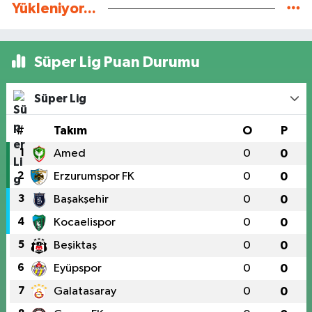
Yükleniyor...
Süper Lig Puan Durumu
Süper Lig
#
Takım
O
P
1
Amed
0
0
2
Erzurumspor FK
0
0
3
Başakşehir
0
0
4
Kocaelispor
0
0
5
Beşiktaş
0
0
6
Eyüpspor
0
0
7
Galatasaray
0
0