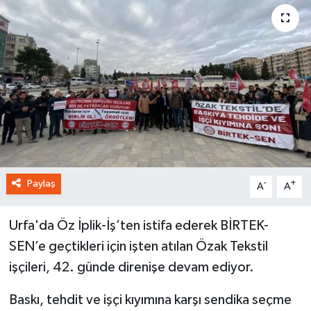
Paylaş
-
+
A
A
Urfa'da Öz İplik-İş’ten istifa ederek BİRTEK-
SEN’e geçtikleri için işten atılan Özak Tekstil
işçileri, 42. günde direnişe devam ediyor.
Baskı, tehdit ve işçi kıyımına karşı sendika seçme