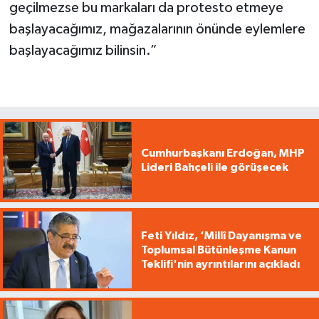
geçilmezse bu markaları da protesto etmeye
başlayacağımız, mağazalarının önünde eylemlere
başlayacağımız bilinsin.”
Cumhurbaşkanı Erdoğan, MHP
Lideri Bahçeli ile görüşecek
Feti Yıldız, ‘Millî Dayanışma ve
Toplumsal Bütünleşme Kanun
Teklifi'nin ayrıntılarını açıkladı