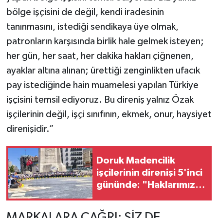
bölge işçisini de değil, kendi iradesinin
tanınmasını, istediği sendikaya üye olmak,
patronların karşısında birlik hale gelmek isteyen;
her gün, her saat, her dakika hakları çiğnenen,
ayaklar altına alınan; ürettiği zenginlikten ufacık
pay istediğinde hain muamelesi yapılan Türkiye
işçisini temsil ediyoruz. Bu direniş yalnız Özak
işçilerinin değil, işçi sınıfının, ekmek, onur, haysiyet
direnişidir.”
Doruk Madencilik
işçilerinin direnişi 5'inci
gününde: "Haklarımızı
alana kadar buradayız"
MARKALARA ÇAĞRI: SİZ DE