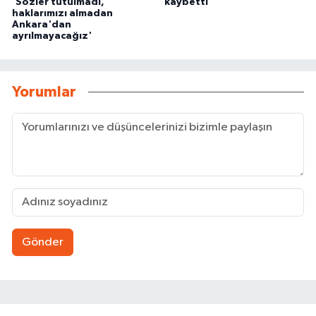
'Sözler tutulmadı,
kaybetti
haklarımızı almadan
Ankara'dan
ayrılmayacağız'
Yorumlar
Gönder