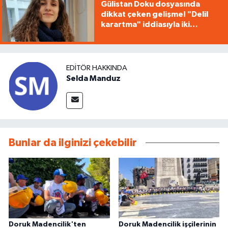
Gülistan Doku dosyasında
dikkat çeken gelişme! "Delil
karartma" iddiasıyla iki
tutuklama
EDITÖR HAKKINDA
Selda Manduz
Bunlar da ilginizi çekebilir
Doruk Madencilik'ten
Doruk Madencilik işçilerinin